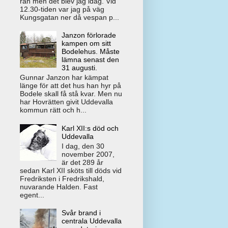
rån men det blev jag idag. Vid
12.30-tiden var jag på väg
Kungsgatan ner då vespan p...
Janzon förlorade
kampen om sitt
Bodelehus. Måste
lämna senast den
31 augusti.
Gunnar Janzon har kämpat
länge för att det hus han hyr på
Bodele skall få stå kvar. Men nu
har Hovrätten givit Uddevalla
kommun rätt och h...
Karl XII:s död och
Uddevalla
I dag, den 30
november 2007,
är det 289 år
sedan Karl XII sköts till döds vid
Fredriksten i Fredrikshald,
nuvarande Halden. Fast
egent...
Svår brand i
centrala Uddevalla