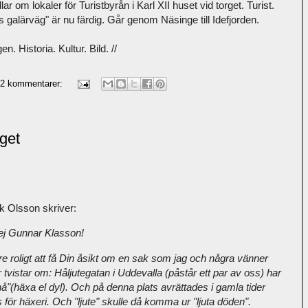
om lokaler för Turistbyrån i Karl XII huset vid torget. Turist.
 galärväg" är nu färdig. Går genom Näsinge till Idefjorden.
. Historia. Kultur. Bild. //
2 kommentarer:
rget
ik Olsson skriver:
ej Gunnar Klasson!
re roligt att få Din åsikt om en sak som jag och några vänner
 tvistar om: Håljutegatan i Uddevalla (påstår ett par av oss) har
hå"(häxa el dyl). Och på denna plats avrättades i gamla tider
för häxeri. Och "ljute" skulle då komma ur "ljuta döden".