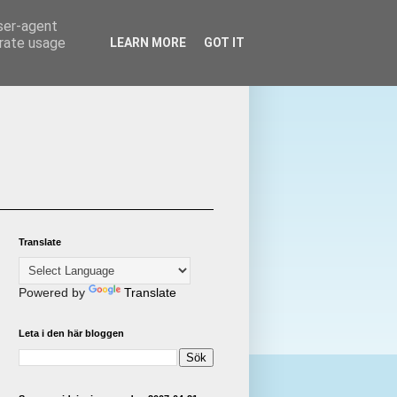
user-agent
erate usage
LEARN MORE
GOT IT
Translate
Powered by
Translate
Leta i den här bloggen