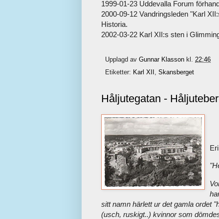
1999-01-23 Uddevalla Forum förhandlar 
2000-09-12 Vandringsleden "Karl XII:s
Historia.
2002-03-22 Karl XII:s sten i Glimmingen
Upplagd av
Gunnar Klasson
kl.
22:46
Etiketter:
Karl XII
,
Skansberget
Håljutegatan - Håljutebe
Er
"H
Vo
har
sitt namn härlett ur det gamla ordet "
(usch, ruskigt..) kvinnor som dömdes 