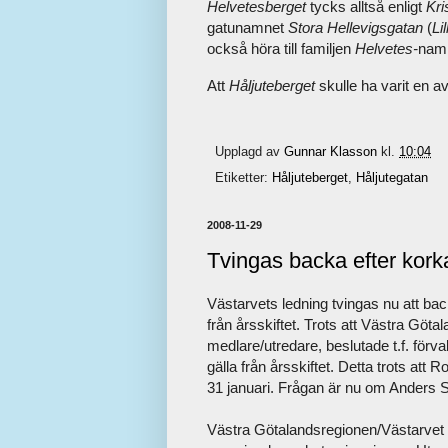
Helvetesberget
tycks alltså enligt
Kri
gatunamnet
Stora Hellevigsgatan
(
Li
också höra till familjen
Helvetes-
nam
Att
Håljuteberget
skulle ha varit en av
Upplagd av
Gunnar Klasson
kl.
10:04
Etiketter:
Håljuteberget
,
Håljutegatan
2008-11-29
Tvingas backa efter korka
Västarvets ledning tvingas nu att back
från årsskiftet. Trots att Västra Göt
medlare/utredare, beslutade t.f. förv
gälla från årsskiftet. Detta trots at
31 januari. Frågan är nu om Anders S
Västra Götalandsregionen/Västarvet h