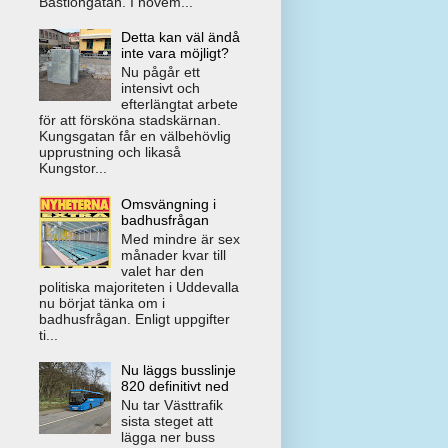
Bastiongatan. I novem...
Detta kan väl ändå
inte vara möjligt?
Nu pågår ett
intensivt och
efterlängtat arbete
för att försköna stadskärnan.
Kungsgatan får en välbehövlig
upprustning och likaså
Kungstor...
Omsvängning i
badhusfrågan
Med mindre är sex
månader kvar till
valet har den
politiska majoriteten i Uddevalla
nu börjat tänka om i
badhusfrågan. Enligt uppgifter
ti...
Nu läggs busslinje
820 definitivt ned
Nu tar Västtrafik
sista steget att
lägga ner buss