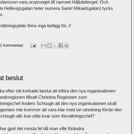
stiansson
vara ursprunget till
namnet
Håljuteberget.
Och
lla Hellevigsgatan
heter numera
Sankt Mikaelsgatan
) tycks
n.
rättningsplats finns inga belägg för. //
1 kommentar:
t beslut
a efter sitt korkade beslut att införa den nya organisationen
alandsregionen tillsatt Christina Rogestam som
altningschef Anders Schough att den nya organisationen skall
t Rogestam inte kommer att vara klar med sin utredning förrän den
chough alls kan sitta kvar som förvaltningschef?
ar gjort det mesta fel då man ville förändra