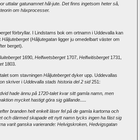
r uttalar gatunamnet hål-jute. Det finns ingetsom heter så,
 teorin om häxprocesser.
berget
förbryllar. I Lindstams bok om ortnamn i Uddevalla kan
t
Håljuteberget
(
Håljutegatan
ligger ju omedelbart väster om
ter berget).
luiteberget
1690,
Helfwetsberget
1707,
Helfwitisberget
1731,
et
1803.
0-talet som stavningen
Håljuteberget
dyker upp. Uddevallas
son
skriver i
Uddevalla stads historia del 2 sid
251:
edvid hade ännu på 1720-talet kvar sitt gamla namn, men
aktion mycket hastigt göra sig gällande.....
efter branden helt enkelt läser fel på de gamla kartorna och
et och därmed skapade ett nytt namn tycks ingen ha fäst sig
rna varit ganska varierande: Helvigskroken, Hedvigsgatan