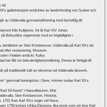
 tid.
II's galärtransport avtäcktes av landshövding von Sydow och
går av Uddevalla gymnasistförening med fackeltåg till
ament från Kullgrens, fot åt Karl XIV Johan.
s på Bohusläns regemente med en högtidlighet i
berättelse av Sten Kristiansson. Uddevalla på Karl XII:s tid.
nat efter restaurering. Museum.
sten i Halden avtäckt. Kultur.
ad har fått sin bekvämlighetsinrättning. Denna är förlagd till
år på traditionellt sätt av eleverna vid Uddevalla läroverk.
en" gammalt boningshus i Skee, minnen sedan Karl XII:s
arl XII-huset" i Hasselbacken. Mat.
devalla. Sten Kristiansson. Historia.
. 1701 firas Karl XII:s seger vid Nava.
mars 1799 krönes Ulrika Eleonora, lika envis som sin bror Karl