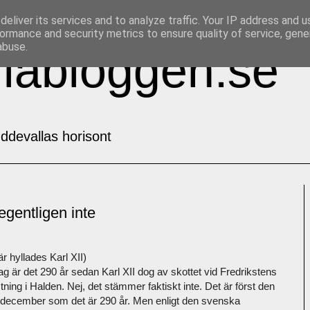
eliver its services and to analyze traffic. Your IP address and 
ormance and security metrics to ensure quality of service, gen
abuse.
labloggen.se
ddevallas horisont
egentligen inte
r hyllades Karl XII)
dag är det 290 år sedan Karl XII dog av skottet vid Fredrikstens
tning i Halden. Nej, det stämmer faktiskt inte. Det är först den
 december som det är 290 år. Men enligt den svenska