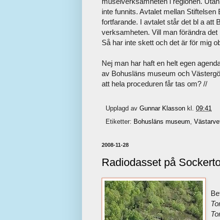
museiverksamheten i regionen. Utan 
inte funnits. Avtalet mellan Stiftel
fortfarande. I avtalet står det bl a 
verksamheten. Vill man förändra det
Så har inte skett och det är för mig ob
Nej man har haft en helt egen agenda o
av Bohusläns museum och Västergöt
att hela proceduren får tas om? //
Upplagd av
Gunnar Klasson
kl.
09:41
Etiketter:
Bohusläns museum
,
Västarve
2008-11-28
Radiodasset på Sockert
Be
To
To