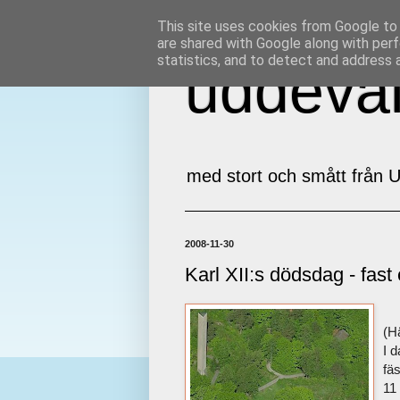
This site uses cookies from Google to d
are shared with Google along with perf
statistics, and to detect and address 
uddeval
med stort och smått från U
2008-11-30
Karl XII:s dödsdag - fast 
(Hä
I 
fäs
11