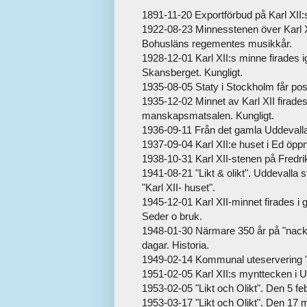
1891-11-20 Exportförbud på Karl XII:s
1922-08-23 Minnesstenen över Karl X
Bohusläns regementes musikkår.
1928-12-01 Karl XII:s minne firades i
Skansberget. Kungligt.
1935-08-05 Staty i Stockholm får post
1935-12-02 Minnet av Karl XII firade
manskapsmatsalen. Kungligt.
1936-09-11 Från det gamla Uddevalla, 
1937-09-04 Karl XII:e huset i Ed öpp
1938-10-31 Karl XII-stenen på Fredrik
1941-08-21 "Likt & olikt". Uddevalla st
"Karl XII- huset".
1945-12-01 Karl XII-minnet firades i g
Seder o bruk.
1948-01-30 Närmare 350 år på "nack
dagar. Historia.
1949-02-14 Kommunal uteservering "K
1951-02-05 Karl XII:s mynttecken i Ud
1953-02-05 "Likt och Olikt". Den 5 feb
1953-03-17 "Likt och Olikt". Den 17 