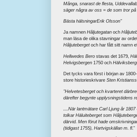
Många, snarast de flesta, Uddevallabo
säger några av oss = de som tror på
Bästa hälsningarErik Olsson"
Ja namnen
Håljutegatan
och
Håljute
man läsa de olika stavningar av orde
Håljuteberget
och har fått sitt namn ef
Hellwedes Bero
stavas det 1679,
Häl
Helvigsbergen
1750 och
Hälviksberg
Det tycks vara först i början av 180
store historieskrivare
Sten Kristians
"Helvetesberget och kvarteret därbr
därefter begynte upplysningstidens re
....När lantmätare Carl Ljung år 1807 
tolkar Häluiteberget som Håljuteberg
därvid. Men förut hade omskrivninga
(tidigast 1755), Hartvigskällan m. fl
."