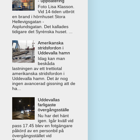
- uppdatering
Foto Lisa Klasson.
Vid 14-tiden utbröt
en brand i hörnhuset Stora
Hellevigsgatan -
Asplundsgatan. Det kallades
tidigare det Syrénska huset. ...
Amerikanska
stridsfordon i
Uddevalla hamn
Idag kan man
beskåda
lastningen av ett trettiotal
amerikanska stridsfordon i
Uddevalla hamn. Det är nog
ingen avancerad gissning att de
ha...
Uddevallas
farligaste
övergångsställe
Nu har det hänt
igen. Igår kväll vid
pass 17.45 blev en fotgängare
påkörd av en personbil på
övergångsstället vid