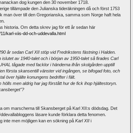
manackan dog kungen den 30 november 1718.
erige tillämpade den Julianska tideräkningen då och först 1753
ck man över till den Gregorianska, samma som Norge haft hela
en.
as historia. Om detta skrev jag för ett år sedan här
11/karl-xiis-dd-och-uddevalla.html
t 290 år sedan Carl XII stöp vid Fredrikstens fästning i Halden.
 islutet av 1940-talet och i början av 1950-talet så firades Carl
UHAL tågade med facklor i händerna ifrån skolgården upptill
en första skansentill vänster vid ingången, se bifogad foto, och
l över hjälte konungens bedrifter i fält.
ölls men aldrig har jag förstått hur de fick ihop hjältestoryn.
Skansberget"?
tta om marscherna till Skansberget på Karl XII:s dödsdag. Det
Uddevallabloggens läsare kunde förklara detta fenomen.
jag inte men möjligen kan en sökning på
Karl XII
i