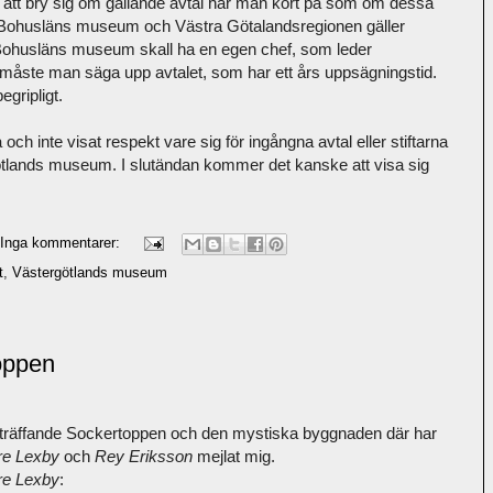
att bry sig om gällande avtal har man kört på som om dessa
sen Bohusläns museum och Västra Götalandsregionen gäller
att Bohusläns museum skall ha en egen chef, som leder
 måste man säga upp avtalet, som har ett års uppsägningstid.
egripligt.
ch inte visat respekt vare sig för ingångna avtal eller stiftarna
lands museum. I slutändan kommer det kanske att visa sig
Inga kommentarer:
t
,
Västergötlands museum
oppen
träffande Sockertoppen och den mystiska byggnaden där har
re Lexby
och
Rey Eriksson
mejlat mig.
re Lexby
: