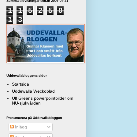
Summa sidvisningar sedan 2007-04-21
1
1
5
2
5
0
1
3
Uddevallabloggens sidor
Startsida
Uddewalla Weckoblad
Ulf Greens powerpointbilder om
NU-sjukvården
Prenumerera på Uddevallabloggen
Inlägg