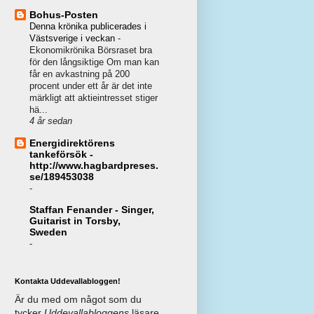
Bohus-Posten
Denna krönika publicerades i
Västsverige i veckan
-
Ekonomikrönika Börsraset bra
för den långsiktige Om man kan
får en avkastning på 200
procent under ett år är det inte
märkligt att aktieintresset stiger
hä...
4 år sedan
Energidirektörens
tankeförsök -
http://www.hagbardpreses.
se/189453038
-
Staffan Fenander - Singer,
Guitarist in Torsby,
Sweden
-
Kontakta Uddevallabloggen!
Är du med om något som du
tycker
Uddevallabloggens
läsare