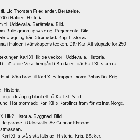
 fil. Lic.Thorsten Friedlander. Berättelse.
00 i Halden. Historia.
till Uddevalla. Berättelse. Bild.
t om Bulid grann uppvisning. Regemente. Bild.
lärdragning från Strömstad. Krig. Historia.
na i Halden i vänskapens tecken. Där Karl XII stupade för 250
ekungen Karl XII lik tre veckor i Uddevalla. Historia.
llhörande Vese herrgård i Brodalen, där Karl XII:s amiral
tt köra bröd till Karl XII:s trupper i norra Bohuslän. Krig.
. Historia.
ingen krånglig blankett på Karl XII:S tid.
nd; Här stormade Karl XII:s Karoliner fram för att inta Norge.
II lik? Historia. Byggnad. Bild.
t de parade" i Uddevalla. Av Gunnar Klasson.
ristmässan.
arl XII:s två sista fältslag. Historia. Krig. Böcker.