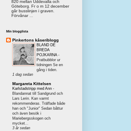
820 mellan Uddevalla och
Göteborg. Fr o m 12 december
går busslinjen i graven.
Förvånar ...
Min blogglista
Pinkertons kåseriblogg
BLAND DE
BREDA
POJKARNA
-
Pratbubblor ur
tidningen Se en
gång i tiden.
1 dag sedan
Margareta Kittelsen
Karlstadstripp med Ann
-
Blandannat till Sandgrund och
Lars Lerin. Kan varmt
rekommenderas. Träffade både
han och "Junior" Sedan båttur
och även besök i
Mariebergsskogen och
mycket...
3 år sedan