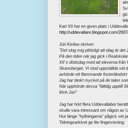
al
Sv
gi
tid
Karl XII har en given plats i Uddevall
http://uddevallare.blogspot.com/2007/
Jüri Kiviloo skriver:
"Det slog mig plötsligt att idag är de
På den tiden när jag gick i Realskolan
XII´s dödsdag med att eleverna från 
Skansberget. Vi stod uppställda vid d
avhörde ett flammande fosterländskt ta
Jag har tänkt mycket på de talen som h
När upphörde dessa "fälttåg upptill 
Mvh Jüri"
Jag har hört flera Uddevallabor berä
skulle vara intressant om någon av 
Hur länge "hyllningarna" pågick vet 
Tidningsarkivet ge lite fingervisning: