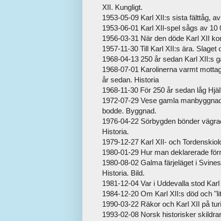
XII. Kungligt.
1953-05-09 Karl XII:s sista fälttåg, av
1953-06-01 Karl XII-spel sågs av 10 0
1956-03-31 När den döde Karl XII kom 
1957-11-30 Till Karl XII:s ära. Slage
1968-04-13 250 år sedan Karl XII:s ga
1968-07-01 Karolinerna varmt mottag
år sedan. Historia
1968-11-30 För 250 år sedan låg Hjält
1972-07-29 Vese gamla manbyggnad ti
bodde. Byggnad.
1976-04-22 Sörbygden bönder vägrade a
Historia.
1979-12-27 Karl XII- och Tordenskiold
1980-01-29 Hur man deklarerade förr: 
1980-08-02 Galma färjeläget i Svinesu
Historia. Bild.
1981-12-04 Var i Uddevalla stod Karl X
1984-12-20 Om Karl XII:s död och "li
1990-03-22 Räkor och Karl XII på tu
1993-02-08 Norsk historisker skildrar K