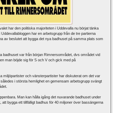
alet har den politiska majoriteten i Uddevalla nu börjat tänka
ll Uddevallabloggen har en arbetsgrupp från de tre partierna
na av beslutet att bygga det nya badhuset på samma plats som
 nya badhuset var från början Rimnersområdet, dvs området vid
en man böjde sig för S och V och gick med på
miljöpartister och vänsterpartister har diskuterat om det var
ar således i största hemlighet en gemensam arbetsgrupp svängt
ådet.
penbara. Man kan hålla igång det nuvarande badhuset under
att bygga ett tillfälligt badhus för 40 miljoner över bassängerna