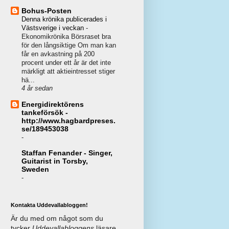
Bohus-Posten
Denna krönika publicerades i
Västsverige i veckan
-
Ekonomikrönika Börsraset bra
för den långsiktige Om man kan
får en avkastning på 200
procent under ett år är det inte
märkligt att aktieintresset stiger
hä...
4 år sedan
Energidirektörens
tankeförsök -
http://www.hagbardpreses.
se/189453038
-
Staffan Fenander - Singer,
Guitarist in Torsby,
Sweden
-
Kontakta Uddevallabloggen!
Är du med om något som du
tycker
Uddevallabloggens
läsare