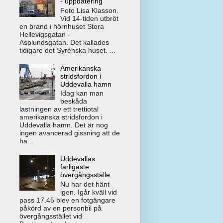
- uppdatering
Foto Lisa Klasson.
Vid 14-tiden utbröt
en brand i hörnhuset Stora
Hellevigsgatan -
Asplundsgatan. Det kallades
tidigare det Syrénska huset. ...
Amerikanska
stridsfordon i
Uddevalla hamn
Idag kan man
beskåda
lastningen av ett trettiotal
amerikanska stridsfordon i
Uddevalla hamn. Det är nog
ingen avancerad gissning att de
ha...
Uddevallas
farligaste
övergångsställe
Nu har det hänt
igen. Igår kväll vid
pass 17.45 blev en fotgängare
påkörd av en personbil på
övergångsstället vid