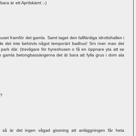
bara är ett Aprilskämt ;-)
et framför det gamla. Samt taget den fallfärdiga idrottshallen i
e det inte behövts något temporärt badhus! Srn river man det
 park där. (trevligare för hyreshusen o få en öppnare yta att se
m gamla betongbassängerna det ät bara att fylla grus i dom ala
 ?
n så är det ingen vågad gissning att anläggningen får heta