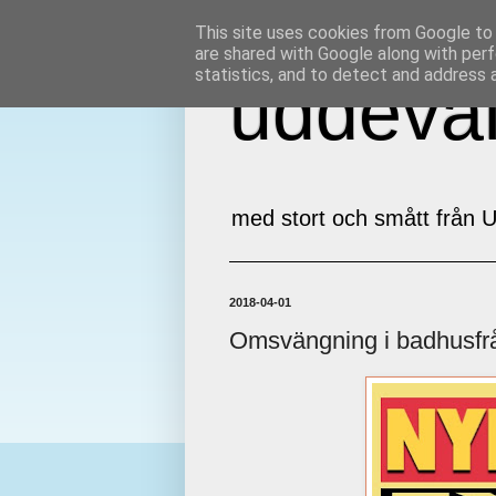
This site uses cookies from Google to d
are shared with Google along with perf
statistics, and to detect and address 
uddeval
med stort och smått från U
2018-04-01
Omsvängning i badhusfr