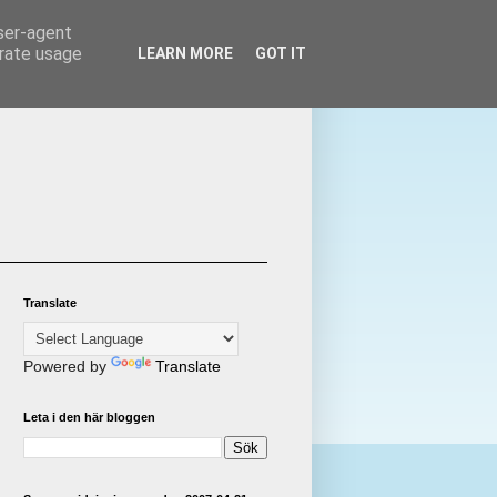
user-agent
erate usage
LEARN MORE
GOT IT
Translate
Powered by
Translate
Leta i den här bloggen