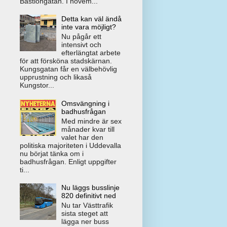
Bastiongatan. I novem...
Detta kan väl ändå
inte vara möjligt?
Nu pågår ett
intensivt och
efterlängtat arbete
för att försköna stadskärnan.
Kungsgatan får en välbehövlig
upprustning och likaså
Kungstor...
Omsvängning i
badhusfrågan
Med mindre är sex
månader kvar till
valet har den
politiska majoriteten i Uddevalla
nu börjat tänka om i
badhusfrågan. Enligt uppgifter
ti...
Nu läggs busslinje
820 definitivt ned
Nu tar Västtrafik
sista steget att
lägga ner buss