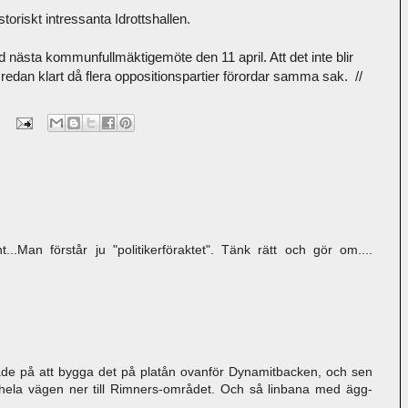
toriskt intressanta Idrottshallen.
 nästa kommunfullmäktigemöte den 11 april. Att det inte blir
 redan klart då flera oppositionspartier förordar samma sak. //
.Man förstår ju "politikerföraktet". Tänk rätt och gör om....
rade på att bygga det på platån ovanför Dynamitbacken, och sen
hela vägen ner till Rimners-området. Och så linbana med ägg-