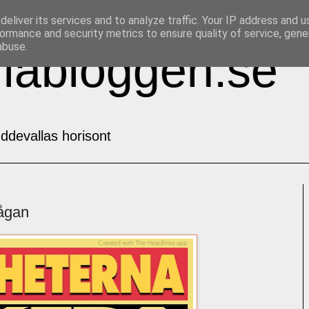
eliver its services and to analyze traffic. Your IP address and 
ormance and security metrics to ensure quality of service, gen
abuse.
labloggen.se
ddevallas horisont
ågan