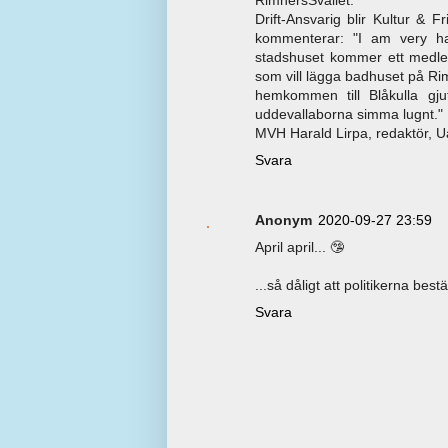
Drift-Ansvarig blir Kultur & F
kommenterar: "I am very ha
stadshuset kommer ett medley
som vill lägga badhuset på Ri
hemkommen till Blåkulla gju
uddevallaborna simma lugnt." 
MVH Harald Lirpa, redaktör,
Svara
Anonym
2020-09-27 23:59
April april... 🤥
...så dåligt att politikerna best
Svara