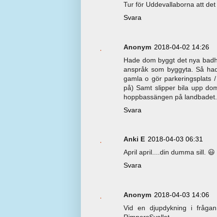
Tur för Uddevallaborna att det 
Svara
Anonym
2018-04-02 14:26
Hade dom byggt det nya badhus
anspråk som byggyta. Så had
gamla o gör parkeringsplats /
på) Samt slipper bila upp do
hoppbassängen på landbadet.
Svara
Anki E
2018-04-03 06:31
April april....din dumma sill. 😃
Svara
Anonym
2018-04-03 14:06
Vid en djupdykning i fråga
RimnersSvallet.