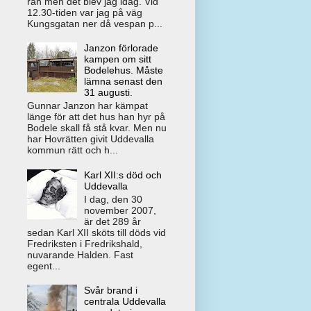
rån men det blev jag idag. Vid
12.30-tiden var jag på väg
Kungsgatan ner då vespan p...
Janzon förlorade
kampen om sitt
Bodelehus. Måste
lämna senast den
31 augusti.
Gunnar Janzon har kämpat
länge för att det hus han hyr på
Bodele skall få stå kvar. Men nu
har Hovrätten givit Uddevalla
kommun rätt och h...
Karl XII:s död och
Uddevalla
I dag, den 30
november 2007,
är det 289 år
sedan Karl XII sköts till döds vid
Fredriksten i Fredrikshald,
nuvarande Halden. Fast
egent...
Svår brand i
centrala Uddevalla