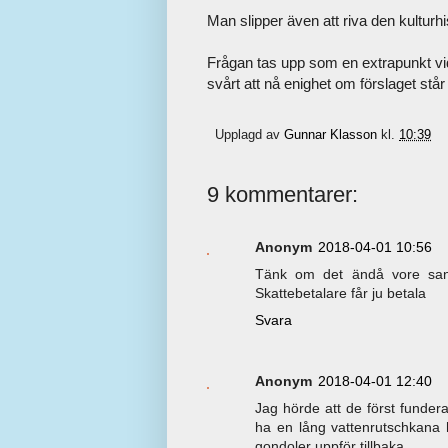
Man slipper även att riva den kulturhis
Frågan tas upp som en extrapunkt vid
svårt att nå enighet om förslaget står
Upplagd av
Gunnar Klasson
kl.
10:39
9 kommentarer:
Anonym
2018-04-01 10:56
Tänk om det ändå vore sant..
Skattebetalare får ju betala
Svara
Anonym
2018-04-01 12:40
Jag hörde att de först funde
ha en lång vattenrutschkana 
gondoler uppför tillbaka.