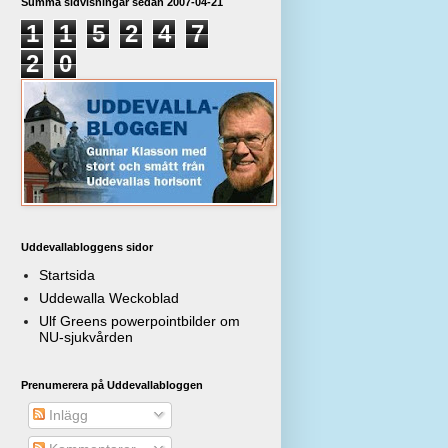
Summa sidvisningar sedan 2007-04-21
1
1
5
2
4
7
2
0
Uddevallabloggens sidor
Startsida
Uddewalla Weckoblad
Ulf Greens powerpointbilder om
NU-sjukvården
Prenumerera på Uddevallabloggen
Inlägg