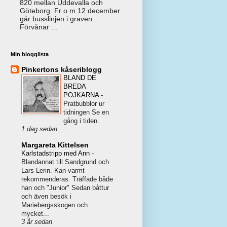
820 mellan Uddevalla och
Göteborg. Fr o m 12 december
går busslinjen i graven.
Förvånar ...
Min blogglista
Pinkertons kåseriblogg
BLAND DE
BREDA
POJKARNA
-
Pratbubblor ur
tidningen Se en
gång i tiden.
1 dag sedan
Margareta Kittelsen
Karlstadstripp med Ann
-
Blandannat till Sandgrund och
Lars Lerin. Kan varmt
rekommenderas. Träffade både
han och "Junior" Sedan båttur
och även besök i
Mariebergsskogen och
mycket...
3 år sedan