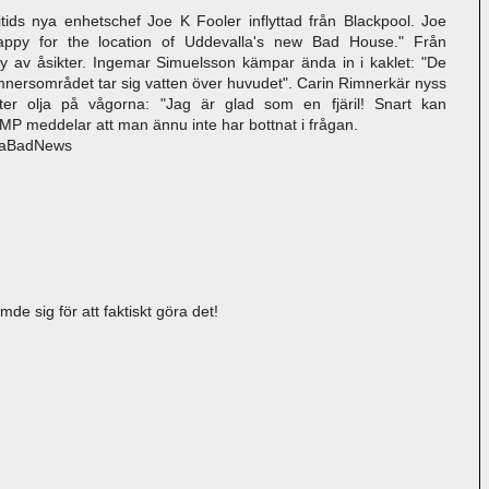
ritids nya enhetschef Joe K Fooler inflyttad från Blackpool. Joe
ppy for the location of Uddevalla's new Bad House." Från
 av åsikter. Ingemar Simuelsson kämpar ända in i kaklet: "De
mnersområdet tar sig vatten över huvudet". Carin Rimnerkär nyss
ter olja på vågorna: "Jag är glad som en fjäril! Snart kan
MP meddelar att man ännu inte har bottnat i frågan.
 UaBadNews
ämde sig för att faktiskt göra det!