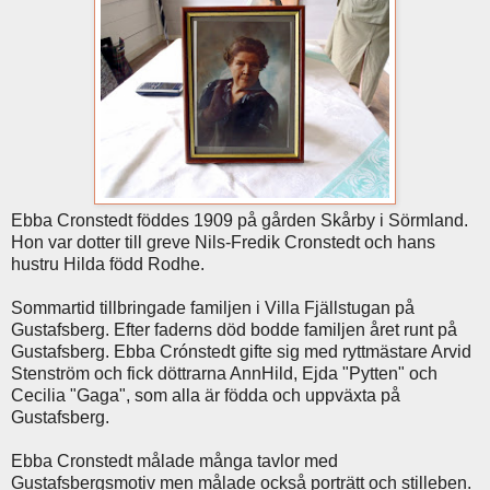
Ebba Cronstedt föddes 1909 på gården Skårby i Sörmland.
Hon var dotter till greve Nils-Fredik Cronstedt och hans
hustru Hilda född Rodhe.
Sommartid tillbringade familjen i Villa Fjällstugan på
Gustafsberg. Efter faderns död bodde familjen året runt på
Gustafsberg. Ebba Crónstedt gifte sig med ryttmästare Arvid
Stenström och fick döttrarna AnnHild, Ejda "Pytten" och
Cecilia "Gaga", som alla är födda och uppväxta på
Gustafsberg.
Ebba Cronstedt målade många tavlor med
Gustafsbergsmotiv men målade också porträtt och stilleben.