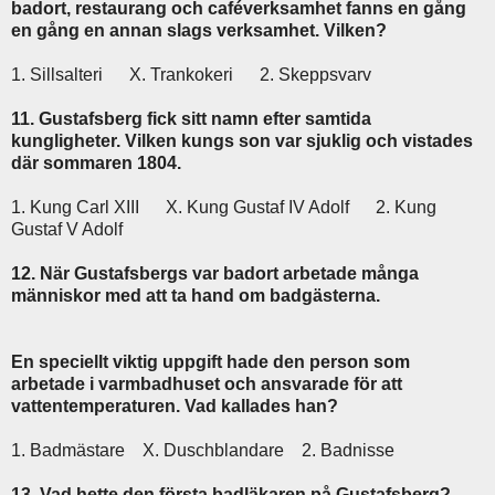
badort, restaurang och caféverksamhet fanns en gång
en gång en annan slags verksamhet. Vilken?
1. Sillsalteri X. Trankokeri 2. Skeppsvarv
11. Gustafsberg fick sitt namn efter samtida
kungligheter. Vilken kungs son var sjuklig och vistades
där sommaren 1804.
1. Kung Carl XIII X. Kung Gustaf IV Adolf 2. Kung
Gustaf V Adolf
12. När Gustafsbergs var badort arbetade många
människor med att ta hand om badgästerna.
En speciellt viktig uppgift hade den person som
arbetade i varmbadhuset och ansvarade för att
vattentemperaturen. Vad kallades han?
1. Badmästare X. Duschblandare 2. Badnisse
13. Vad hette den första badläkaren på Gustafsberg?