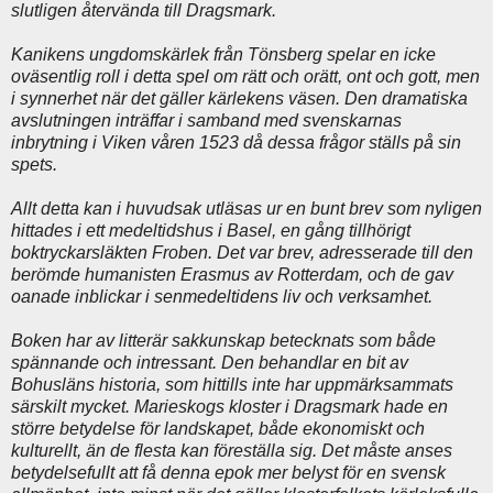
slutligen återvända till Dragsmark.
Kanikens ungdomskärlek från Tönsberg spelar en icke
oväsentlig roll i detta spel om rätt och orätt, ont och gott, men
i synnerhet när det gäller kärlekens väsen. Den dramatiska
avslutningen inträffar i samband med svenskarnas
inbrytning i Viken våren 1523 då dessa frågor ställs på sin
spets.
Allt detta kan i huvudsak utläsas ur en bunt brev som nyligen
hittades i ett medeltidshus i Basel, en gång tillhörigt
boktryckarsläkten Froben. Det var brev, adresserade till den
berömde humanisten Erasmus av Rotterdam, och de gav
oanade inblickar i senmedeltidens liv och verksamhet.
Boken har av litterär sakkunskap betecknats som både
spännande och intressant. Den behandlar en bit av
Bohusläns historia, som hittills inte har uppmärksammats
särskilt mycket. Marieskogs kloster i Dragsmark hade en
större betydelse för landskapet, både ekonomiskt och
kulturellt, än de flesta kan föreställa sig. Det måste anses
betydelsefullt att få denna epok mer belyst för en svensk