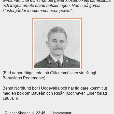
allmänhet, inte minst när det gäller klosterfolkets kärleksfulla
och trägna arbete bland befolkningen. Namn på gamla
klostergårdar förekommer exempelvis".
(Bild ur porträttgalleriet på Officersmässen vid Kungl.
Bohusläns Regemente)
Bengt Nordlund bor i Uddevalla och har tidigare kommit ut
med en bok om Bäveån och Risån (
Mot havet
, Liber förlag
1983). //
Gunnar Klasson
kl.
22:46
1 kommentar: