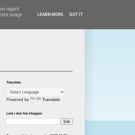
user-agent
erate usage
LEARN MORE
GOT IT
Translate
Powered by
Translate
Leta i den här bloggen