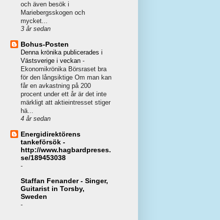
och även besök i
Mariebergsskogen och
mycket...
3 år sedan
Bohus-Posten
Denna krönika publicerades i
Västsverige i veckan
-
Ekonomikrönika Börsraset bra
för den långsiktige Om man kan
får en avkastning på 200
procent under ett år är det inte
märkligt att aktieintresset stiger
hä...
4 år sedan
Energidirektörens
tankeförsök -
http://www.hagbardpreses.
se/189453038
-
Staffan Fenander - Singer,
Guitarist in Torsby,
Sweden
-