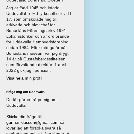
Jag är född 1945 och infödd
Uddevallabo. F.d. yrkesofficer vid I
17, som omskolade mig till
arkivarie och blev chef för
Bohusläns Föreningsarkiv 1991.
Lokalhistoriker och är ordförande
för Uddevalla Hembygdsförening
sedan 1984. Efter många år på
Bohusläns museum var jag drygt
14 år på Gustafsbergsstiftelsen
som förvaltande direktör. 1 april
2022 gick jag i pension.
Visa hela min profil
Fråga mig om Uddevalla
Du får gärna fråga mig om
Uddevalla.
Skicka din fråga till
gunnar.klasson@gmail.com
så
lovar jag att försöka svara så
snabbt som möjligt. Jag lägger ut