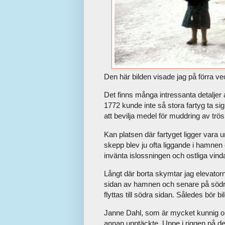
Den här bilden visade jag på förra ve
Det finns många intressanta detaljer 
1772 kunde inte så stora fartyg ta si
att bevilja medel för muddring av trös
Kan platsen där fartyget ligger vara u
skepp blev ju ofta liggande i hamnen 
invänta islossningen och ostliga vin
Långt där borta skymtar jag elevatorn
sidan av hamnen och senare på södra
flyttas till södra sidan. Således bör b
Janne Dahl, som är mycket kunnig o
annan upptäckte. Uppe i riggen på de