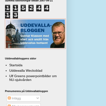
Summa sidvisningar sedan 2007-04-21
1
1
5
2
4
4
1
3
Uddevallabloggens sidor
Startsida
Uddewalla Weckoblad
Ulf Greens powerpointbilder om
NU-sjukvården
Prenumerera på Uddevallabloggen
Inlägg