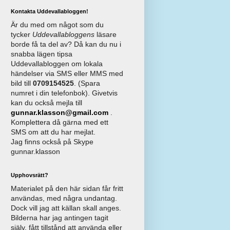
Kontakta Uddevallabloggen!
Är du med om något som du
tycker
Uddevallabloggens
läsare
borde få ta del av? Då kan du nu i
snabba lägen tipsa
Uddevallabloggen om lokala
händelser via SMS eller MMS med
bild till
0709154525
. (Spara
numret i din telefonbok). Givetvis
kan du också mejla till
gunnar.klasson@gmail.com
.
Komplettera då gärna med ett
SMS om att du har mejlat.
Jag finns också på Skype
gunnar.klasson
Upphovsrätt?
Materialet på den här sidan får fritt
användas, med några undantag.
Dock vill jag att källan skall anges.
Bilderna har jag antingen tagit
själv, fått tillstånd att använda eller