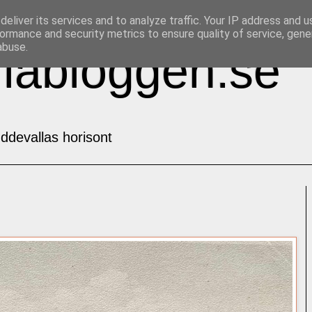
eliver its services and to analyze traffic. Your IP address and 
ormance and security metrics to ensure quality of service, gen
abuse.
labloggen.se
ddevallas horisont