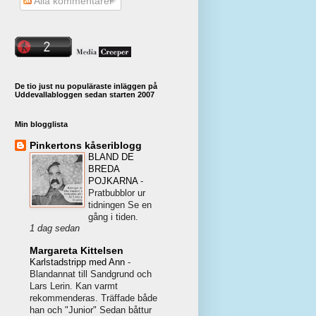
Alla kommentarer
De tio just nu populäraste inläggen på
Uddevallabloggen sedan starten 2007
Min blogglista
Pinkertons kåseriblogg
BLAND DE
BREDA
POJKARNA
-
Pratbubblor ur
tidningen Se en
gång i tiden.
1 dag sedan
Margareta Kittelsen
Karlstadstripp med Ann
-
Blandannat till Sandgrund och
Lars Lerin. Kan varmt
rekommenderas. Träffade både
han och "Junior" Sedan båttur