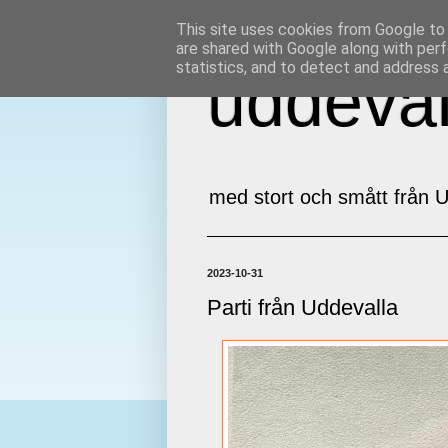
This site uses cookies from Google to d
are shared with Google along with perf
statistics, and to detect and address 
uddeval
med stort och smått från U
2023-10-31
Parti från Uddevalla