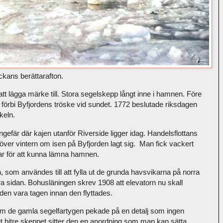
ckans berättarafton.
att lägga märke till. Stora segelskepp långt inne i hamnen. Före
g förbi Byfjordens tröske vid sundet. 1772 beslutade riksdagen
keln.
ngefär där kajen utanför Riverside ligger idag. Handelsflottans
över vintern om isen på Byfjorden lagt sig. Man fick vackert
dar för att kunna lämna hamnen.
, som användes till att fylla ut de grunda havsvikarna på norra
 sidan. Bohusläningen skrev 1908 att elevatorn nu skall
ilden vara tagen innan den flyttades.
m de gamla segelfartygen pekade på en detalj som ingen
t hitre skeppet sitter den en anordning som man kan sätta