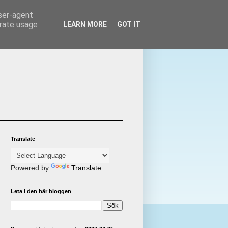
user-agent
erate usage
LEARN MORE
GOT IT
Translate
Powered by
Translate
Leta i den här bloggen