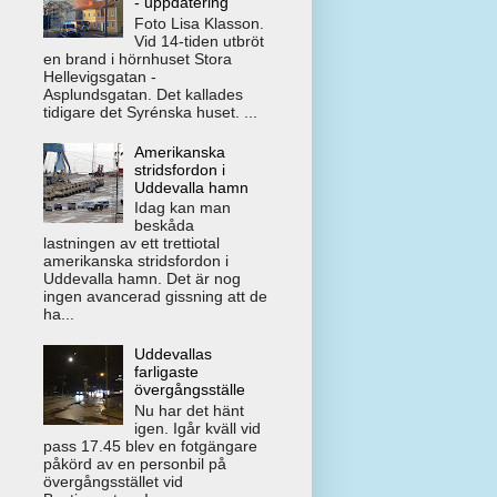
- uppdatering
Foto Lisa Klasson.
Vid 14-tiden utbröt
en brand i hörnhuset Stora
Hellevigsgatan -
Asplundsgatan. Det kallades
tidigare det Syrénska huset. ...
Amerikanska
stridsfordon i
Uddevalla hamn
Idag kan man
beskåda
lastningen av ett trettiotal
amerikanska stridsfordon i
Uddevalla hamn. Det är nog
ingen avancerad gissning att de
ha...
Uddevallas
farligaste
övergångsställe
Nu har det hänt
igen. Igår kväll vid
pass 17.45 blev en fotgängare
påkörd av en personbil på
övergångsstället vid