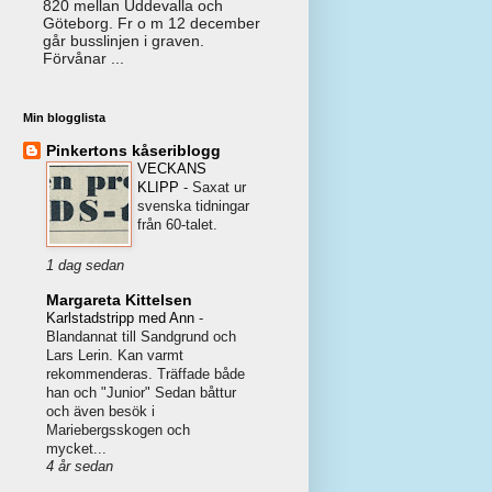
820 mellan Uddevalla och
Göteborg. Fr o m 12 december
går busslinjen i graven.
Förvånar ...
Min blogglista
Pinkertons kåseriblogg
VECKANS
KLIPP
-
Saxat ur
svenska tidningar
från 60-talet.
1 dag sedan
Margareta Kittelsen
Karlstadstripp med Ann
-
Blandannat till Sandgrund och
Lars Lerin. Kan varmt
rekommenderas. Träffade både
han och "Junior" Sedan båttur
och även besök i
Mariebergsskogen och
mycket...
4 år sedan