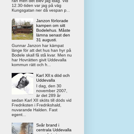
rån men det blev jag idag. Vid
12.30-tiden var jag på väg
Kungsgatan ner då vespan p...
Janzon förlorade
kampen om sitt
Bodelehus. Måste
lämna senast den
31 augusti.
Gunnar Janzon har kämpat
länge för att det hus han hyr på
Bodele skall få stå kvar. Men nu
har Hovrätten givit Uddevalla
kommun rätt och h...
Karl XII:s död och
Uddevalla
I dag, den 30
november 2007,
är det 289 år
sedan Karl XII sköts till döds vid
Fredriksten i Fredrikshald,
nuvarande Halden. Fast
egent...
Svår brand i
centrala Uddevalla