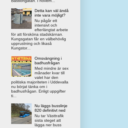
Bastiongatan. I novem...
Detta kan väl ändå
inte vara möjligt?
Nu pågår ett
intensivt och
efterlängtat arbete
för att försköna stadskärnan.
Kungsgatan får en välbehövlig
upprustning och likaså
Kungstor...
Omsvängning i
badhusfrågan
Med mindre är sex
månader kvar till
valet har den
politiska majoriteten i Uddevalla
nu börjat tänka om i
badhusfrågan. Enligt uppgifter
ti...
Nu läggs busslinje
820 definitivt ned
Nu tar Västtrafik
sista steget att
lägga ner buss