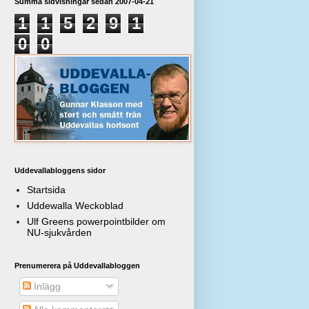
Summa sidvisningar sedan 2007-04-21
1
1
5
2
9
1
0
0
Uddevallabloggens sidor
Startsida
Uddewalla Weckoblad
Ulf Greens powerpointbilder om
NU-sjukvården
Prenumerera på Uddevallabloggen
Inlägg