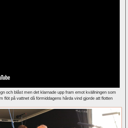
gn och blåst men det klarnade upp fram emot kvällningen som
m flöt på vattnet då förmiddagens hårda vind gjorde att flotten