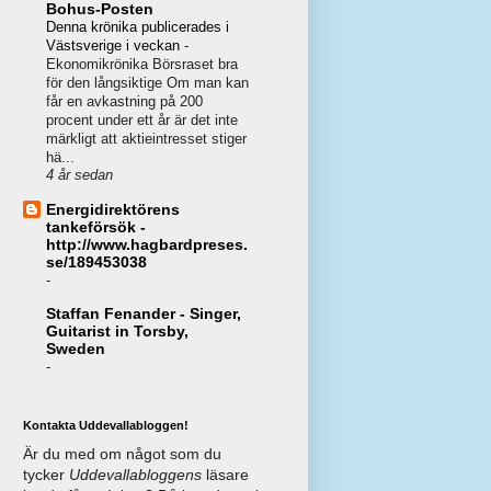
Bohus-Posten
Denna krönika publicerades i
Västsverige i veckan
-
Ekonomikrönika Börsraset bra
för den långsiktige Om man kan
får en avkastning på 200
procent under ett år är det inte
märkligt att aktieintresset stiger
hä...
4 år sedan
Energidirektörens
tankeförsök -
http://www.hagbardpreses.
se/189453038
-
Staffan Fenander - Singer,
Guitarist in Torsby,
Sweden
-
Kontakta Uddevallabloggen!
Är du med om något som du
tycker
Uddevallabloggens
läsare