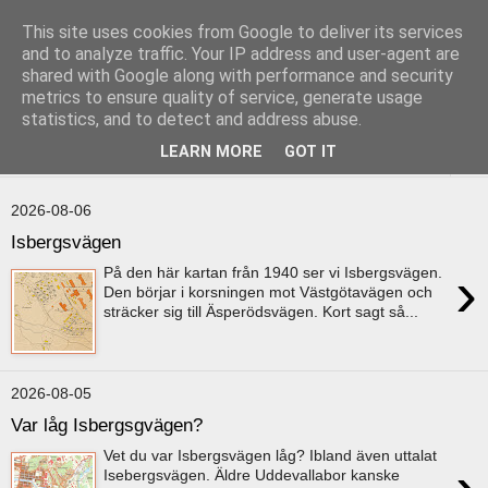
This site uses cookies from Google to deliver its services
uddevallabloggen.se
and to analyze traffic. Your IP address and user-agent are
shared with Google along with performance and security
metrics to ensure quality of service, generate usage
med stort och smått från Uddevallas horisont
statistics, and to detect and address abuse.
LEARN MORE
GOT IT
▼
2026-08-06
Isbergsvägen
›
På den här kartan från 1940 ser vi Isbergsvägen.
Den börjar i korsningen mot Västgötavägen och
sträcker sig till Äsperödsvägen. Kort sagt så...
2026-08-05
Var låg Isbergsgvägen?
Vet du var Isbergsvägen låg? Ibland även uttalat
Isebergsvägen. Äldre Uddevallabor kanske