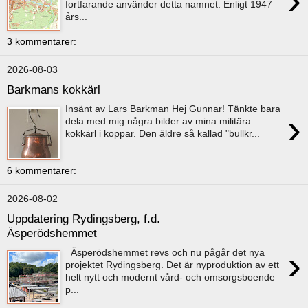
›
fortfarande använder detta namnet. Enligt 1947
års...
3 kommentarer:
2026-08-03
Barkmans kokkärl
Insänt av Lars Barkman Hej Gunnar! Tänkte bara
›
dela med mig några bilder av mina militära
kokkärl i koppar. Den äldre så kallad "bullkr...
6 kommentarer:
2026-08-02
Uppdatering Rydingsberg, f.d.
Äsperödshemmet
›
Äsperödshemmet revs och nu pågår det nya
projektet Rydingsberg. Det är nyproduktion av ett
helt nytt och modernt vård- och omsorgsboende
p...