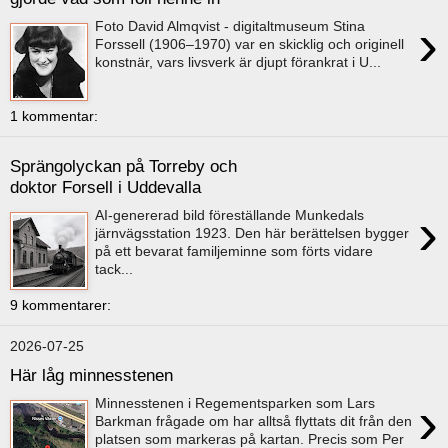
›
Foto David Almqvist - digitaltmuseum Stina
Forssell (1906–1970) var en skicklig och originell
konstnär, vars livsverk är djupt förankrat i U...
1 kommentar:
Sprängolyckan på Torreby och
doktor Forsell i Uddevalla
›
AI-genererad bild föreställande Munkedals
järnvägsstation 1923. Den här berättelsen bygger
på ett bevarat familjeminne som förts vidare
tack...
9 kommentarer:
2026-07-25
Här låg minnesstenen
›
Minnesstenen i Regementsparken som Lars
Barkman frågade om har alltså flyttats dit från den
platsen som markeras på kartan. Precis som Per