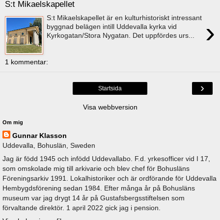
S:t Mikaelskapellet
S:t Mikaelskapellet är en kulturhistoriskt intressant
›
byggnad belägen intill Uddevalla kyrka vid
Kyrkogatan/Stora Nygatan. Det uppfördes urs...
1 kommentar:
›
Startsida
Visa webbversion
Om mig
Gunnar Klasson
Uddevalla, Bohuslän, Sweden
Jag är född 1945 och infödd Uddevallabo. F.d. yrkesofficer vid I 17,
som omskolade mig till arkivarie och blev chef för Bohusläns
Föreningsarkiv 1991. Lokalhistoriker och är ordförande för Uddevalla
Hembygdsförening sedan 1984. Efter många år på Bohusläns
museum var jag drygt 14 år på Gustafsbergsstiftelsen som
förvaltande direktör. 1 april 2022 gick jag i pension.