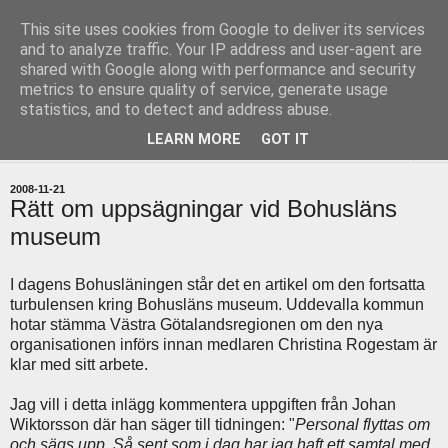
This site uses cookies from Google to deliver its services
uddevallabloggen.se
and to analyze traffic. Your IP address and user-agent are
shared with Google along with performance and security
metrics to ensure quality of service, generate usage
med stort och smått från Uddevallas horisont
statistics, and to detect and address abuse.
LEARN MORE
GOT IT
▼
2008-11-21
Rätt om uppsägningar vid Bohusläns
museum
I dagens Bohusläningen står det en artikel om den fortsatta
turbulensen kring Bohusläns museum. Uddevalla kommun
hotar stämma Västra Götalandsregionen om den nya
organisationen införs innan medlaren Christina Rogestam är
klar med sitt arbete.
Jag vill i detta inlägg kommentera uppgiften från Johan
Wiktorsson där han säger till tidningen: "
Personal flyttas om
och sägs upp. Så sent som i dag har jag haft ett samtal med