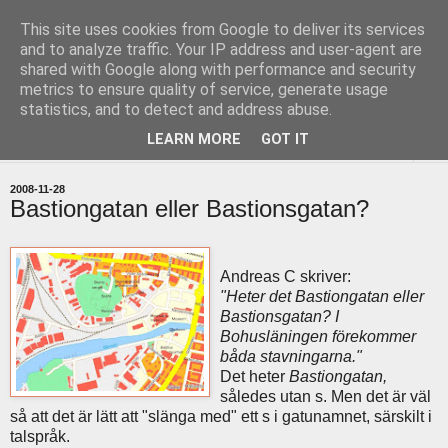
This site uses cookies from Google to deliver its services
uddevallabloggen.se
and to analyze traffic. Your IP address and user-agent are
shared with Google along with performance and security
metrics to ensure quality of service, generate usage
med stort och smått från Uddevallas horisont
statistics, and to detect and address abuse.
LEARN MORE
GOT IT
▼
2008-11-28
Bastiongatan eller Bastionsgatan?
Andreas C skriver:
"Heter det Bastiongatan eller
Bastionsgatan? I
Bohusläningen förekommer
båda stavningarna."
Det heter
Bastiongatan,
således utan s. Men det är väl
så att det är lätt att "slänga med" ett s i gatunamnet, särskilt i
talspråk.