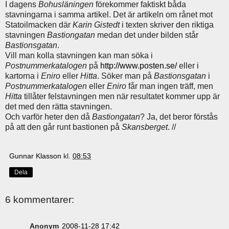
I dagens
Bohusläningen
förekommer faktiskt båda
stavningarna i samma artikel. Det är artikeln om rånet mot
Statoilmacken där
Karin Gistedt
i texten skriver den riktiga
stavningen
Bastiongatan
medan det under bilden står
Bastionsgatan
.
Vill man kolla stavningen kan man söka i
Postnummerkatalogen
på
http://www.posten.se/
eller i
kartorna i
Eniro
eller
Hitta
. Söker man på
Bastionsgatan
i
Postnummerkatalogen
eller
Eniro
får man ingen träff, men
Hitta
tillåter felstavningen men när resultatet kommer upp är
det med den rätta stavningen.
Och varför heter den då
Bastiongatan
? Ja, det beror förstås
på att den går runt bastionen på
Skansberget
. //
Gunnar Klasson
kl.
08:53
Dela
6 kommentarer:
Anonym
2008-11-28 17:42