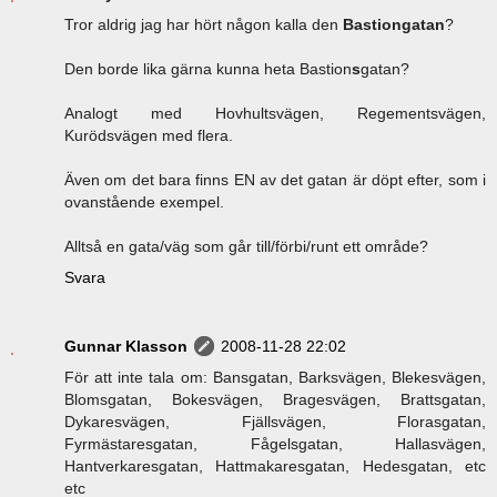
Tror aldrig jag har hört någon kalla den
Bastiongatan
?
Den borde lika gärna kunna heta Bastion
s
gatan?
Analogt med Hovhultsvägen, Regementsvägen,
Kurödsvägen med flera.
Även om det bara finns EN av det gatan är döpt efter, som i
ovanstående exempel.
Alltså en gata/väg som går till/förbi/runt ett område?
Svara
Gunnar Klasson
2008-11-28 22:02
För att inte tala om: Bansgatan, Barksvägen, Blekesvägen,
Blomsgatan, Bokesvägen, Bragesvägen, Brattsgatan,
Dykaresvägen, Fjällsvägen, Florasgatan,
Fyrmästaresgatan, Fågelsgatan, Hallasvägen,
Hantverkaresgatan, Hattmakaresgatan, Hedesgatan, etc
etc