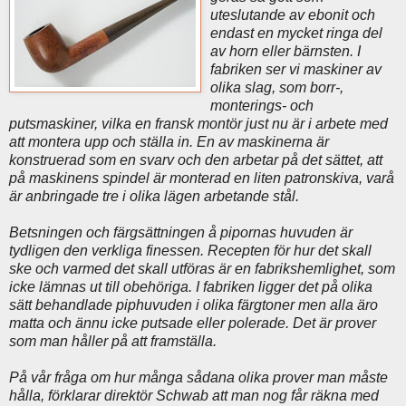
uteslutande av ebonit och
endast en mycket ringa del
av horn eller bärnsten. I
fabriken ser vi maskiner av
olika slag, som borr-,
monterings- och
putsmaskiner, vilka en fransk montör just nu är i arbete med
att montera upp och ställa in. En av maskinerna är
konstruerad som en svarv och den arbetar på det sättet, att
på maskinens spindel är monterad en liten patronskiva, varå
är anbringade tre i olika lägen arbetande stål.
Betsningen och färgsättningen å pipornas huvuden är
tydligen den verkliga finessen. Recepten för hur det skall
ske och varmed det skall utföras är en fabrikshemlighet, som
icke lämnas ut till obehöriga. I fabriken ligger det på olika
sätt behandlade piphuvuden i olika färgtoner men alla äro
matta och ännu icke putsade eller polerade. Det är prover
som man håller på att framställa.
På vår fråga om hur många sådana olika prover man måste
hålla, förklarar direktör Schwab att man nog får räkna med