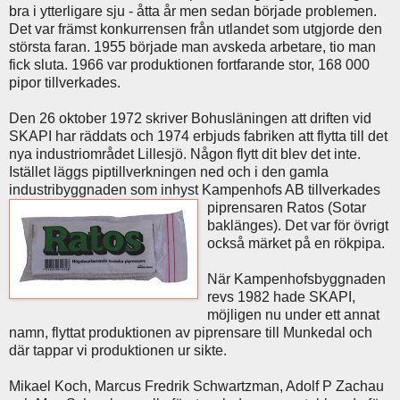
bra i ytterligare sju - åtta år men sedan började problemen.
Det var främst konkurrensen från utlandet som utgjorde den
största faran. 1955 började man avskeda arbetare, tio man
fick sluta. 1966 var produktionen fortfarande stor, 168 000
pipor tillverkades.
Den 26 oktober 1972 skriver Bohusläningen att driften vid
SKAPI har räddats och 1974 erbjuds fabriken att flytta till det
nya industriområdet Lillesjö. Någon flytt dit blev det inte.
Istället läggs piptillverkningen ned och i den gamla
industribyggnaden som inhyst Kampenhofs AB
tillverkades
piprensaren Ratos (Sotar
baklänges). Det var för övrigt
också märket på en rökpipa.
När Kampenhofsbyggnaden
revs 1982 hade SKAPI,
möjligen nu under ett annat
namn, flyttat produktionen av piprensare till Munkedal och
där tappar vi produktionen ur sikte.
Mikael Koch, Marcus Fredrik Schwartzman, Adolf P Zachau