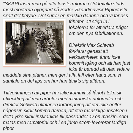
"SKAPI läser man på alla fönsterrutorna i Uddevalla stads
mest moderna byggnad på Söder. Skandinavisk Pipindustri
skall det betyde. Det surrar en maskin därinne och vi tar oss
friheten
att stiga in i
lokalerna för att erfara något
om den nya fabrikationen.
Direktör Max Schwab
förklarar genast att
verksamheten ännu icke
kommit igång och att han just
icke är beredd att utan vidare
meddela sina planer, men ger i alla fall efter hand som vi
samtale en del tips om hur han tänkts sig affären.
Tillverkningen av pipor har icke kommit så långt i teknisk
utveckling att man arbetar med mekaniska automater och
direktör Schwab uttalar en förhoppning att det icke heller
någonsin skall komma därhän, att den mänskliga insatsen i
detta yrke skall inskränkas till passandet av en maskin, som
matas med råmaterial och i en jämn ström levererar färdiga
pipor.