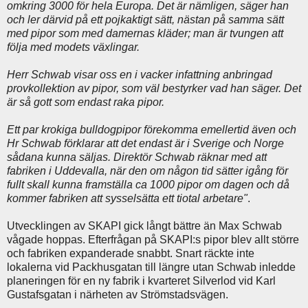
omkring 3000 för hela Europa. Det är nämligen, säger han
och ler därvid på ett pojkaktigt sätt, nästan på samma sätt
med pipor som med damernas kläder; man är tvungen att
följa med modets växlingar.
Herr Schwab visar oss en i vacker infattning anbringad
provkollektion av pipor, som väl bestyrker vad han säger. Det
är så gott som endast raka pipor.
Ett par krokiga bulldogpipor förekomma emellertid även och
Hr Schwab förklarar att det endast är i Sverige och Norge
sådana kunna säljas. Direktör Schwab räknar med att
fabriken i Uddevalla, när den om någon tid sätter igång för
fullt skall kunna framställa ca 1000 pipor om dagen och då
kommer fabriken att sysselsätta ett tiotal arbetare"
.
Utvecklingen av SKAPI gick långt bättre än Max Schwab
vågade hoppas. Efterfrågan på SKAPI:s pipor blev allt större
och fabriken expanderade snabbt. Snart räckte inte
lokalerna vid Packhusgatan till längre utan Schwab inledde
planeringen för en ny fabrik i kvarteret Silverlod vid Karl
Gustafsgatan i närheten av Strömstadsvägen.