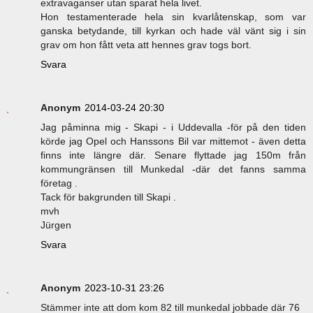
extravaganser utan sparat hela livet.
Hon testamenterade hela sin kvarlåtenskap, som var
ganska betydande, till kyrkan och hade väl vänt sig i sin
grav om hon fått veta att hennes grav togs bort.
Svara
Anonym
2014-03-24 20:30
Jag påminna mig - Skapi - i Uddevalla -för på den tiden
körde jag Opel och Hanssons Bil var mittemot - även detta
finns inte längre där. Senare flyttade jag 150m från
kommungränsen till Munkedal -där det fanns samma
företag .
Tack för bakgrunden till Skapi .
mvh
Jürgen
Svara
Anonym
2023-10-31 23:26
Stämmer inte att dom kom 82 till munkedal jobbade där 76