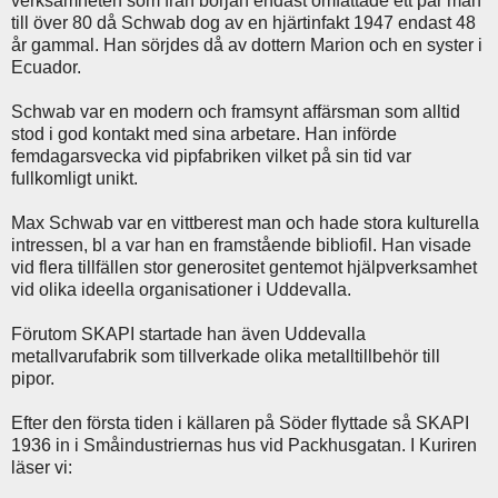
verksamheten som från början endast omfattade ett par man
till över 80 då Schwab dog av en hjärtinfakt 1947 endast 48
år gammal. Han sörjdes då av dottern Marion och en syster i
Ecuador.
Schwab var en modern och framsynt affärsman som alltid
stod i god kontakt med sina arbetare. Han införde
femdagarsvecka vid pipfabriken vilket på sin tid var
fullkomligt unikt.
Max Schwab var en vittberest man och hade stora kulturella
intressen, bl a var han en framstående bibliofil. Han visade
vid flera tillfällen stor generositet gentemot hjälpverksamhet
vid olika ideella organisationer i Uddevalla.
Förutom SKAPI startade han även Uddevalla
metallvarufabrik som tillverkade olika metalltillbehör till
pipor.
Efter den första tiden i källaren på Söder flyttade så SKAPI
1936 in i Småindustriernas hus vid Packhusgatan. I Kuriren
läser vi: