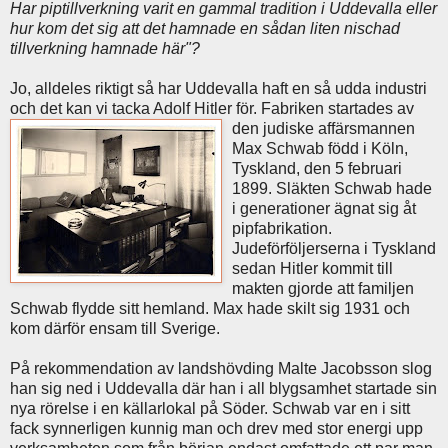
Har piptillverkning varit en gammal tradition i Uddevalla eller
hur kom det sig att det hamnade en sådan liten nischad
tillverkning hamnade här"?
Jo, alldeles riktigt så har Uddevalla haft en så udda industri
och det kan vi tacka Adolf Hitler för.
Fabriken startades av
den judiske affärsmannen
Max Schwab född i Köln,
Tyskland, den 5 februari
1899. Släkten Schwab hade
i generationer ägnat sig åt
pipfabrikation.
Judeförföljerserna i Tyskland
sedan Hitler kommit till
makten gjorde att familjen
Schwab flydde sitt hemland. Max hade skilt sig 1931 och
kom därför ensam till Sverige.
På rekommendation av landshövding Malte Jacobsson slog
han sig ned i Uddevalla där han i all blygsamhet startade sin
nya rörelse i en källarlokal på Söder. Schwab var en i sitt
fack synnerligen kunnig man och drev med stor energi upp