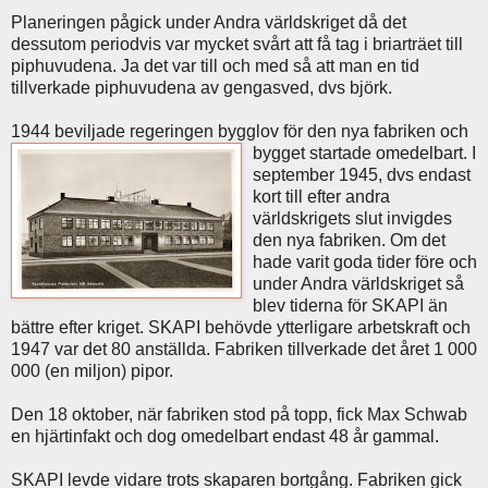
Planeringen pågick under Andra världskriget då det
dessutom periodvis var mycket svårt att få tag i briarträet till
piphuvudena. Ja det var till och med så att man en tid
tillverkade piphuvudena av gengasved, dvs björk.
1944 beviljade regeringen bygglov för den nya fabriken och
bygget startade omedelbart. I
september 1945, dvs endast
kort till efter andra
världskrigets slut invigdes
den nya fabriken. Om det
hade varit goda tider före och
under Andra världskriget så
blev tiderna för SKAPI än
bättre efter kriget. SKAPI behövde ytterligare arbetskraft och
1947 var det 80 anställda. Fabriken tillverkade det året 1 000
000 (en miljon) pipor.
Den 18 oktober, när fabriken stod på topp, fick Max Schwab
en hjärtinfakt och dog omedelbart endast 48 år gammal.
SKAPI levde vidare trots skaparen bortgång. Fabriken gick