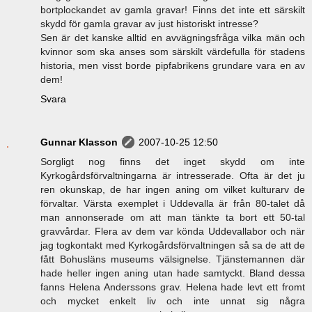
bortplockandet av gamla gravar! Finns det inte ett särskilt
skydd för gamla gravar av just historiskt intresse?
Sen är det kanske alltid en avvägningsfråga vilka män och
kvinnor som ska anses som särskilt värdefulla för stadens
historia, men visst borde pipfabrikens grundare vara en av
dem!
Svara
Gunnar Klasson
2007-10-25 12:50
Sorgligt nog finns det inget skydd om inte
Kyrkogårdsförvaltningarna är intresserade. Ofta är det ju
ren okunskap, de har ingen aning om vilket kulturarv de
förvaltar. Värsta exemplet i Uddevalla är från 80-talet då
man annonserade om att man tänkte ta bort ett 50-tal
gravvårdar. Flera av dem var könda Uddevallabor och när
jag togkontakt med Kyrkogårdsförvaltningen så sa de att de
fått Bohusläns museums välsignelse. Tjänstemannen där
hade heller ingen aning utan hade samtyckt. Bland dessa
fanns Helena Anderssons grav. Helena hade levt ett fromt
och mycket enkelt liv och inte unnat sig några