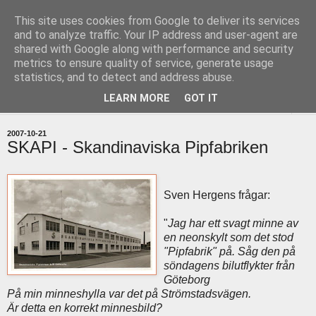
This site uses cookies from Google to deliver its services
uddevallabloggen.se
and to analyze traffic. Your IP address and user-agent are
shared with Google along with performance and security
metrics to ensure quality of service, generate usage
med stort och smått från Uddevallas horisont
statistics, and to detect and address abuse.
LEARN MORE
GOT IT
▼
2007-10-21
SKAPI - Skandinaviska Pipfabriken
Sven Hergens frågar:
"
Jag har ett svagt minne av
en neonskylt som det stod
"Pipfabrik" på. Såg den på
söndagens bilutflykter från
Göteborg
På min minneshylla var det på Strömstadsvägen.
Är detta en korrekt minnesbild?