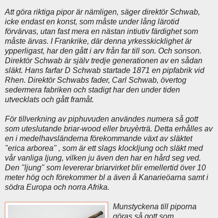
Att göra riktiga pipor är nämligen, säger direktör Schwab,
icke endast en konst, som måste under lång lärotid
förvärvas, utan fast mera en nästan intiutiv färdighet som
måste ärvas. I Frankrike, där denna yrkesskicklighet är
ypperligast, har den gått i arv från far till son. Och sonson.
Direktör Schwab är själv tredje generationen av en sådan
släkt. Hans farfar D Schwab startade 1871 en pipfabrik vid
Rhen. Direktör Schwabs fader, Carl Schwab, övertog
sedermera fabriken och stadigt har den under tiden
utvecklats och gått framåt.
För tillverkning av piphuvuden användes numera så gott
som uteslutande briar-wood eller bruyèrträ. Detta erhålles av
en i medelhavsländerna förekommande växt av släktet
"erica arborea" , som är ett slags klockljung och släkt med
vår vanliga ljung, vilken ju även den har en hård seg ved.
Den "ljung" som levererar briarvirket blir emellertid över 10
meter hög och förekommer bl a även å Kanarieöarna samt i
södra Europa och norra Afrika.
Munstyckena till piporna
göras så gott som