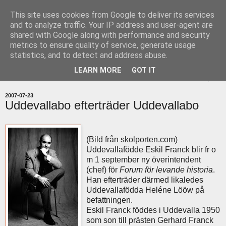
This site uses cookies from Google to deliver its services
uddevallabloggen.se
and to analyze traffic. Your IP address and user-agent are
shared with Google along with performance and security
metrics to ensure quality of service, generate usage
med stort och smått från Uddevallas horisont
statistics, and to detect and address abuse.
LEARN MORE
GOT IT
▼
2007-07-23
Uddevallabo efterträder Uddevallabo
(Bild från skolporten.com)
Uddevallafödde Eskil Franck blir fr o
m 1 september ny överintendent
(chef) för
Forum för levande historia
.
Han efterträder därmed likaledes
Uddevallafödda Heléne Lööw på
befattningen.
Eskil Franck föddes i Uddevalla 1950
som son till prästen Gerhard Franck