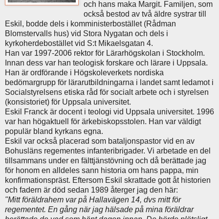
och hans maka Margit. Familjen, som
också bestod av två äldre systrar till
Eskil, bodde dels i komministerbostället (Rådman
Blomstervalls hus) vid Stora Nygatan och dels i
kyrkoherdebostället vid S:t Mikaelsgatan 4.
Han var 1997-2006 rektor för Lärarhögskolan i Stockholm.
Innan dess var han teologisk forskare och lärare i Uppsala.
Han är ordförande i Högskoleverkets nordiska
bedömargrupp för lärarutbildningarna i landet samt ledamot i
Socialstyrelsens etiska råd för socialt arbete och i styrelsen
(konsistoriet) för Uppsala universitet.
Eskil Franck är docent i teologi vid Uppsala universitet. 1996
var han högaktuell för ärkebiskopsstolen. Han var väldigt
populär bland kyrkans egna.
Eskil var också placerad som bataljonspastor vid en av
Bohusläns regementes infanteribrigader. Vi arbetade en del
tillsammans under en fälttjänstövning och då berättade jag
för honom en alldeles sann historia om hans pappa, min
konfirmationspräst. Eftersom Eskil skrattade gott åt historien
och fadern är död sedan 1989 återger jag den här:
"Mitt föräldrahem var på Hallavägen 14, dvs mitt för
regementet. En gång när jag hälsade på mina föräldrar