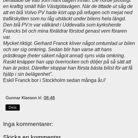
berättade de vad som hänt dagen innan. De hörde plötsligt
en kraftig smäll från Västgötavägen. När de tittade ut såg de
att en blå Volvo PV hade kört upp på refugen och mejat ned
trafikskylten som nu låg utstäckt under bilens hela längd.
Den blå PV:n var välkänd i Uddevalla som kyrkoherde
Francks bil och mina föräldrar förstod genast vem föraren
var.
Mycket riktigt. Gerhard Franck kliver något omtumlad ur bilen
och ser sig omkring. Sedan blir han varse att hans
prästkrage (heter säkert något annat) syns vida omkring.
Raskt knäpper han upp överrocken och döljer på så sätt att
han är präst. Därefter stoppar han första bästa bilist för att få
hjälp i sin belägenhet".
Eskil Franck bor i Stockholm sedan många år.
//
Gunnar Klasson
kl.
08:48
Dela
Inga kommentarer:
Skicka en kommentar