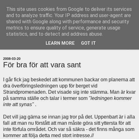
This site uses cookies from Google to deliver its services
uddevallabloggen.se
and to analyze traffic. Your IP address and user-agent are
shared with Google along with performance and security
metrics to ensure quality of service, generate usage
med stort och smått från Uddevallas horisont
statistics, and to detect and address abuse.
LEARN MORE
GOT IT
▼
2008-03-20
För bra för att vara sant
I går fick jag beskedet att kommunen backar om planerna att
dra överföringsledningen upp för berget vid
Strandpromenaden. Det visade sig inte stämma. Man är kvar
på samma ställe och talar i termer som
"ledningen kommer
inte att synas"
.
Det vill jag gärna se innan jag tror på det. Uppenbart är i alla
fall att man nu förstått att man måste göra sitt yttersta för att
inte förfula området. Och var så säkra - det finns många som
kommer att följa detta med stort intresse.//