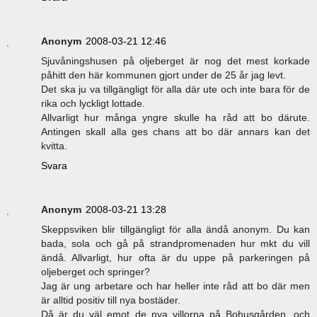
Anonym
2008-03-21 12:46
Sjuvåningshusen på oljeberget är nog det mest korkade
påhitt den här kommunen gjort under de 25 år jag levt.
Det ska ju va tillgängligt för alla där ute och inte bara för de
rika och lyckligt lottade.
Allvarligt hur många yngre skulle ha råd att bo därute.
Antingen skall alla ges chans att bo där annars kan det
kvitta.
Svara
Anonym
2008-03-21 13:28
Skeppsviken blir tillgängligt för alla ändå anonym. Du kan
bada, sola och gå på strandpromenaden hur mkt du vill
ändå. Allvarligt, hur ofta är du uppe på parkeringen på
oljeberget och springer?
Jag är ung arbetare och har heller inte råd att bo där men
är alltid positiv till nya bostäder.
Då är du väl emot de nya villorna på Bohusgården, och