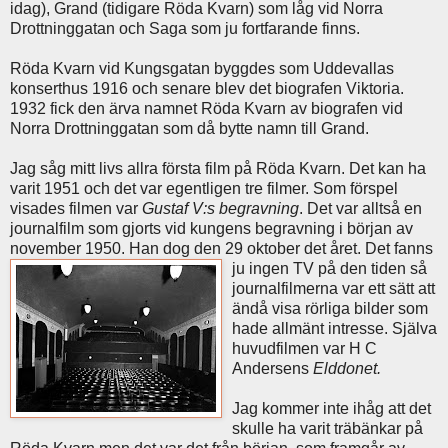
idag), Grand (tidigare Röda Kvarn) som låg vid Norra
Drottninggatan och Saga som ju fortfarande finns.
Röda Kvarn vid Kungsgatan byggdes som Uddevallas
konserthus 1916 och senare blev det biografen Viktoria.
1932 fick den ärva namnet Röda Kvarn av biografen vid
Norra Drottninggatan som då bytte namn till Grand.
Jag såg mitt livs allra första film på Röda Kvarn. Det kan ha
varit 1951 och det var egentligen tre filmer. Som förspel
visades filmen var
Gustaf V:s begravning
. Det var alltså en
journalfilm som gjorts vid kungens begravning i början av
november 1950. Han dog den 29 oktober det
året. Det fanns
ju ingen TV på den tiden så
journalfilmerna var ett sätt att
ändå visa rörliga bilder som
hade allmänt intresse. Själva
huvudfilmen var H C
Andersens
Elddonet.
Jag kommer inte ihåg att det
skulle ha varit träbänkar på