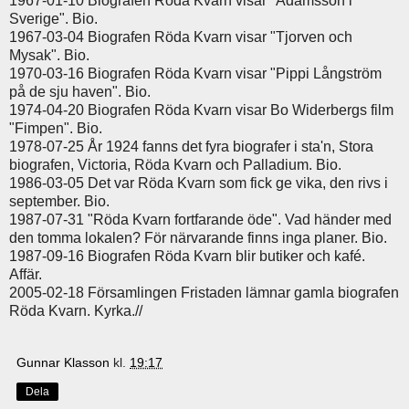
1967-01-10 Biografen Röda Kvarn visar "Adamsson i
Sverige". Bio.
1967-03-04 Biografen Röda Kvarn visar "Tjorven och
Mysak". Bio.
1970-03-16 Biografen Röda Kvarn visar "Pippi Långström
på de sju haven". Bio.
1974-04-20 Biografen Röda Kvarn visar Bo Widerbergs film
"Fimpen". Bio.
1978-07-25 År 1924 fanns det fyra biografer i sta'n, Stora
biografen, Victoria, Röda Kvarn och Palladium. Bio.
1986-03-05 Det var Röda Kvarn som fick ge vika, den rivs i
september. Bio.
1987-07-31 "Röda Kvarn fortfarande öde". Vad händer med
den tomma lokalen? För närvarande finns inga planer. Bio.
1987-09-16 Biografen Röda Kvarn blir butiker och kafé.
Affär.
2005-02-18 Församlingen Fristaden lämnar gamla biografen
Röda Kvarn. Kyrka.//
Gunnar Klasson
kl.
19:17
Dela