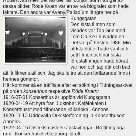
Röda Kvarn men det var det från början, som framgår av
dessa bilder. Röda Kvarn var en av två biografer som hade
läktare. Den andra var Aveny/Palladium längre ner på
Kungsgatan
Den sista filmen som
visades var Top Gun med
Tom Cruise i huvudrollen.
Det var på hösten 1986. Min
äldsta dotter hade varit och
sett filmen och när sista
föreställningen hade börjat
var hon och jag där och bad
att få filmens affisch. Jag skulle tro att den fortfarande finns i
hennes gömmor.
Här kommer så en träfflista efter en sökning i Tidningsarkivet
på orden
konserthus
respektive
Röda Kvarn:
1916-07-01 Konserthus är uppfört vid Kungsgatan.
1920-04-19 Att hyra från 1 oktober. Kafélokalen i
Konserthuset med tillhörande källarlokal. Annons.
1920-11-13 Uddevalla Orkesterförening - I Konserthusert -
Annons.
1922-04-15 Distriktsmästerskapstävlingar i Brottning äga
rum i Konserthuset i Göteborg. Idrott.