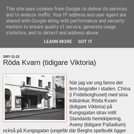
This site uses cookies from Google to deliver its services
uddevallabloggen.se
and to analyze traffic. Your IP address and user-agent are
shared with Google along with performance and security
metrics to ensure quality of service, generate usage
med stort och smått från Uddevallas horisont
statistics, and to detect and address abuse.
LEARN MORE
GOT IT
▼
2007-11-22
Röda Kvarn (tidigare Viktoria)
När jag var ung fanns det
fem biografer i staden. China
(i Frideborghuset) med sina
träbänkar, Röda Kvarn
(tidigare Viktoria) på
Kungsgatan strax intill
Standards herrekipering,
Aveny (tidigare Palladium)
också på Kungsgatan (ungefär där Berghs spelbutik ligger