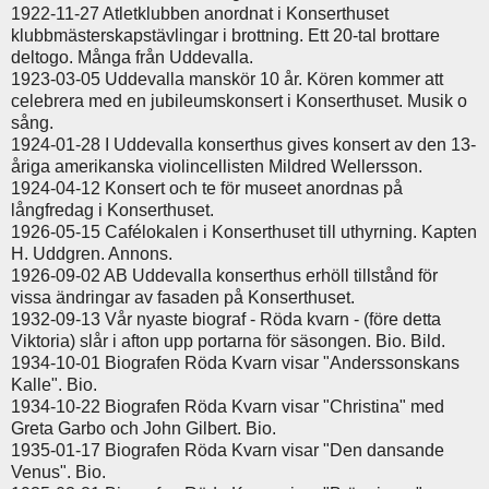
1922-11-27 Atletklubben anordnat i Konserthuset
klubbmästerskapstävlingar i brottning. Ett 20-tal brottare
deltogo. Många från Uddevalla.
1923-03-05 Uddevalla manskör 10 år. Kören kommer att
celebrera med en jubileumskonsert i Konserthuset. Musik o
sång.
1924-01-28 I Uddevalla konserthus gives konsert av den 13-
åriga amerikanska violincellisten Mildred Wellersson.
1924-04-12 Konsert och te för museet anordnas på
långfredag i Konserthuset.
1926-05-15 Cafélokalen i Konserthuset till uthyrning. Kapten
H. Uddgren. Annons.
1926-09-02 AB Uddevalla konserthus erhöll tillstånd för
vissa ändringar av fasaden på Konserthuset.
1932-09-13 Vår nyaste biograf - Röda kvarn - (före detta
Viktoria) slår i afton upp portarna för säsongen. Bio. Bild.
1934-10-01 Biografen Röda Kvarn visar "Anderssonskans
Kalle". Bio.
1934-10-22 Biografen Röda Kvarn visar "Christina" med
Greta Garbo och John Gilbert. Bio.
1935-01-17 Biografen Röda Kvarn visar "Den dansande
Venus". Bio.