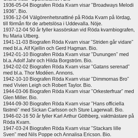
1936-05-04 Biografen Röda Kvarn visar "Broadways Melodi
1936". Bio.
1936-12-04 Välgörenhetsnattiné på Röda Kvarn på lördag,
till förmån för de arbetslösa i Uddevalla. Nöje.
1937-12-04 50 år fyller kassörskan vid Röda kvarnbiografen,
fru Maria Utberg.
1941-11-03 Biografen Röda Kvarn visar "Striden går vidare"
med bl.a. Alf Kjellin och Gerd Hagman. Bio.
1942-01-10 Biografen Röda Kvarn visar "Dunungen" med
bl.a. Adolf Jahr och Hilda Borgström. Bio.
1942-02-02 Biografen Röda Kvarn visar "Gatans serenad"
med bl.a. Thor Modéen. Annons.
1942-10-10 Biografen Röda Kvarn visar "Dimmornas Bro"
med Vivien Leigh och Robert Taylor. Bio.
1944-03-06 Biografen Röda Kvarn visar "Orkesterfruar" med
Glen Miller. Bio.
1944-09-30 Biografen Röda Kvarn visar "Hans officiella
fästmö" med Sickan Carlsson och Sture Lagerwall. Bio.
1946-02-16 50 år fyller Karl Arthur Göthberg, vaktmästare på
Röda Kvarn.
1947-03-24 Biografen Röda Kvarn visar "Stackars lille
Sven" med Nils Poppe och Annalisa Ericson. Bio.