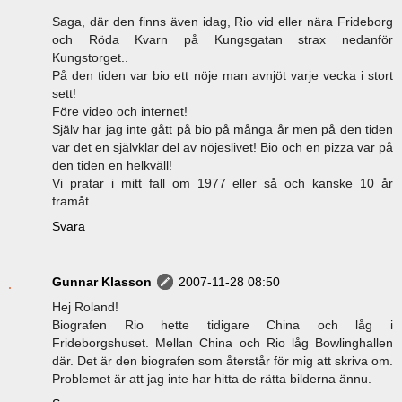
Saga, där den finns även idag, Rio vid eller nära Frideborg
och Röda Kvarn på Kungsgatan strax nedanför
Kungstorget..
På den tiden var bio ett nöje man avnjöt varje vecka i stort
sett!
Före video och internet!
Själv har jag inte gått på bio på många år men på den tiden
var det en självklar del av nöjeslivet! Bio och en pizza var på
den tiden en helkväll!
Vi pratar i mitt fall om 1977 eller så och kanske 10 år
framåt..
Svara
Gunnar Klasson
2007-11-28 08:50
Hej Roland!
Biografen Rio hette tidigare China och låg i
Frideborgshuset. Mellan China och Rio låg Bowlinghallen
där. Det är den biografen som återstår för mig att skriva om.
Problemet är att jag inte har hitta de rätta bilderna ännu.