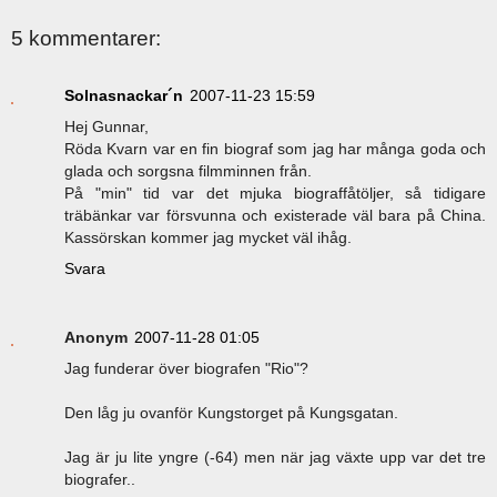
5 kommentarer:
Solnasnackar´n
2007-11-23 15:59
Hej Gunnar,
Röda Kvarn var en fin biograf som jag har många goda och
glada och sorgsna filmminnen från.
På "min" tid var det mjuka biograffåtöljer, så tidigare
träbänkar var försvunna och existerade väl bara på China.
Kassörskan kommer jag mycket väl ihåg.
Svara
Anonym
2007-11-28 01:05
Jag funderar över biografen "Rio"?
Den låg ju ovanför Kungstorget på Kungsgatan.
Jag är ju lite yngre (-64) men när jag växte upp var det tre
biografer..