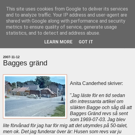
This site uses cookies from Google to deliver its services
uddevallabloggen.se
and to analyze traffic. Your IP address and user-agent are
shared with Google along with performance and security
metrics to ensure quality of service, generate usage
med stort och smått från Uddevallas horisont
statistics, and to detect and address abuse.
LEARN MORE
GOT IT
▼
2007-11-12
Bagges gränd
Anita Canderhed skriver:
"
Jag läste för en tid sedan
din intressanta artikel om
släkten Bagge och såg då att
Bagges Gränd revs så sent
som 1969-07-03. Jag blev
lite förvånad för jag har för mig att det utrymdes på 50-talet,
men ok. Det jag funderar över är: Husen som revs var ju