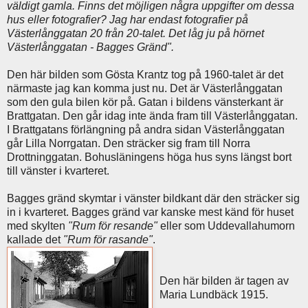
väldigt gamla. Finns det möjligen några uppgifter om dessa
hus eller fotografier? Jag har endast fotografier på
Västerlånggatan 20 från 20-talet. Det låg ju på hörnet
Västerlånggatan - Bagges Gränd".
Den här bilden som Gösta Krantz tog på 1960-talet är det
närmaste jag kan komma just nu. Det är Västerlånggatan
som den gula bilen kör på. Gatan i bildens vänsterkant är
Brattgatan. Den går idag inte ända fram till Västerlånggatan.
I Brattgatans förlängning på andra sidan Västerlånggatan
går Lilla Norrgatan. Den sträcker sig fram till Norra
Drottninggatan. Bohusläningens höga hus syns längst bort
till vänster i kvarteret.
Bagges gränd skymtar i vänster bildkant där den sträcker sig
in i kvarteret. Bagges gränd var kanske mest känd för huset
med skylten
"Rum för resande"
eller som Uddevallahumorn
kallade det
"Rum för rasande"
.
Den här bilden är tagen av
Maria Lundbäck 1915.