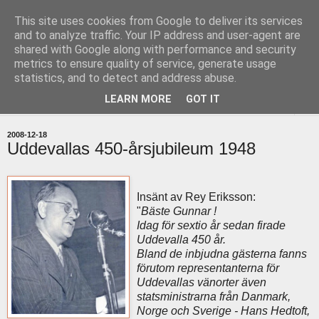
This site uses cookies from Google to deliver its services
uddevallabloggen.se
and to analyze traffic. Your IP address and user-agent are
shared with Google along with performance and security
metrics to ensure quality of service, generate usage
med stort och smått från Uddevallas horisont
statistics, and to detect and address abuse.
LEARN MORE
GOT IT
▼
2008-12-18
Uddevallas 450-årsjubileum 1948
Insänt av Rey Eriksson:
"
Bäste Gunnar !
Idag för sextio år sedan firade
Uddevalla 450 år.
Bland de inbjudna gästerna fanns
förutom representanterna för
Uddevallas vänorter även
statsministrarna från Danmark,
Norge och Sverige - Hans Hedtoft,