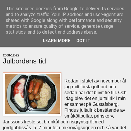
This site uses cookies from Google to deliver its services
uddevallabloggen.se
and to analyze traffic. Your IP address and user-agent are
shared with Google along with performance and security
metrics to ensure quality of service, generate usage
med stort och smått från Uddevallas horisont
statistics, and to detect and address abuse.
LEARN MORE
GOT IT
▼
2008-12-22
Julbordens tid
Redan i slutet av november åt
jag mitt första julbord och
sedan har det blivit tre till. Och
idag blev det en jultallrik i min
ensamhet på Gustafsberg.
Findus jultallrik bestående av
småköttbullar, prinskorv,
Janssons frestelse, brunkål och risgrynsgröt med
jordgubbssås. 5 -7 minuter i mikrovågsugnen och så var det