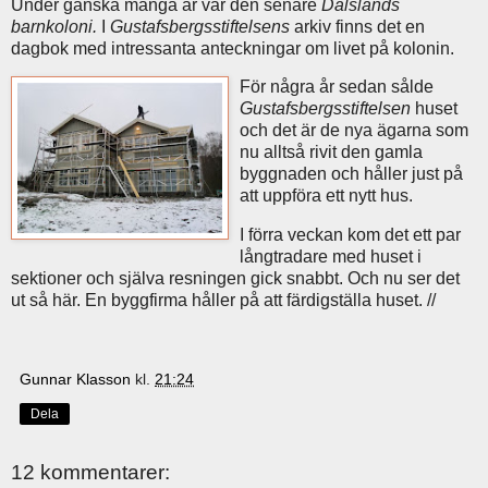
Under ganska många år var den senare
Dalslands
barnkoloni.
I
Gustafsbergsstiftelsens
arkiv finns det en
dagbok med intressanta anteckningar om livet på kolonin.
För några år sedan sålde
Gustafsbergsstiftelsen
huset
och det är de nya ägarna som
nu alltså rivit den gamla
byggnaden och håller just på
att uppföra ett nytt hus.
I förra veckan kom det ett par
långtradare med huset i
sektioner och själva resningen gick snabbt. Och nu ser det
ut så här. En byggfirma håller på att färdigställa huset. //
Gunnar Klasson
kl.
21:24
Dela
12 kommentarer: