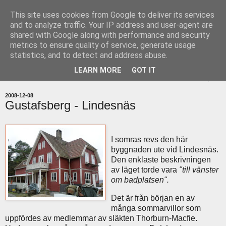
This site uses cookies from Google to deliver its services
uddevallabloggen.se
and to analyze traffic. Your IP address and user-agent are
shared with Google along with performance and security
metrics to ensure quality of service, generate usage
med stort och smått från Uddevallas horisont
statistics, and to detect and address abuse.
LEARN MORE
GOT IT
▼
2008-12-08
Gustafsberg - Lindesnäs
I somras revs den här
byggnaden ute vid Lindesnäs.
Den enklaste beskrivningen
av läget torde vara
"till vänster
om badplatsen".
Det är från början en av
många sommarvillor som
uppfördes av medlemmar av släkten Thorburn-Macfie.