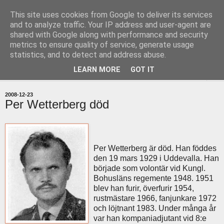
This site uses cookies from Google to deliver its services
uddevallabloggen.se
and to analyze traffic. Your IP address and user-agent are
shared with Google along with performance and security
metrics to ensure quality of service, generate usage
med stort och smått från Uddevallas horisont
statistics, and to detect and address abuse.
LEARN MORE
GOT IT
▼
2008-12-23
Per Wetterberg död
Per Wetterberg är död. Han föddes
den 19 mars 1929 i Uddevalla. Han
började som volontär vid Kungl.
Bohusläns regemente 1948. 1951
blev han furir, överfurir 1954,
rustmästare 1966, fanjunkare 1972
och löjtnant 1983. Under många år
var han kompaniadjutant vid 8:e