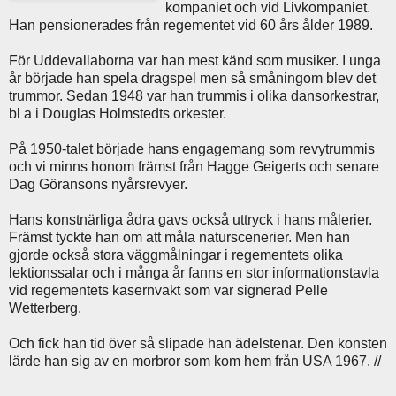
kompaniet och vid Livkompaniet.
Han pensionerades från regementet vid 60 års ålder 1989.
För Uddevallaborna var han mest känd som musiker. I unga
år började han spela dragspel men så småningom blev det
trummor. Sedan 1948 var han trummis i olika dansorkestrar,
bl a i Douglas Holmstedts orkester.
På 1950-talet började hans engagemang som revytrummis
och vi minns honom främst från Hagge Geigerts och senare
Dag Göransons nyårsrevyer.
Hans konstnärliga ådra gavs också uttryck i hans målerier.
Främst tyckte han om att måla naturscenerier. Men han
gjorde också stora väggmålningar i regementets olika
lektionssalar och i många år fanns en stor informationstavla
vid regementets kasernvakt som var signerad Pelle
Wetterberg.
Och fick han tid över så slipade han ädelstenar. Den konsten
lärde han sig av en morbror som kom hem från USA 1967. //