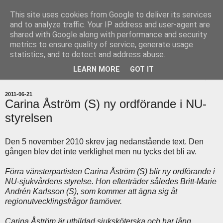
This site uses cookies from Google to deliver its services
uddevallabloggen.se
and to analyze traffic. Your IP address and user-agent are
shared with Google along with performance and security
metrics to ensure quality of service, generate usage
med stort och smått från Uddevallas horisont
statistics, and to detect and address abuse.
LEARN MORE
GOT IT
▼
2011-06-21
Carina Åström (S) ny ordförande i NU-
styrelsen
Den 5 november 2010 skrev jag nedanstående text. Den
gången blev det inte verklighet men nu tycks det bli av.
Förra vänsterpartisten Carina Åström (S) blir ny ordförande i
NU-sjukvårdens styrelse. Hon efterträder således Britt-Marie
Andrén Karlsson (S), som kommer att ägna sig åt
regionutvecklingsfrågor framöver.
Carina Åström är utbildad sjuksköterska och har lång