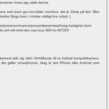
censioner innan jag valde denna.
kamera som även gav bra bilder inomhus. det är 10mp på den. Blev
kades fånga barn i rörelse väldigt bra också :)
/pressroom/canon/pressrelease/view/hoeg-hastighet-stort-
nda-och-stil-med-den-nya-ixus-300-hs-407203
amera står sig slätt i förhållande till en hyfsad kompaktkamera.
det gäller smartphones. Idag är det iPhone eller Android som