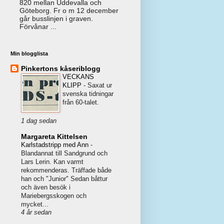
820 mellan Uddevalla och
Göteborg. Fr o m 12 december
går busslinjen i graven.
Förvånar ...
Min blogglista
Pinkertons kåseriblogg
VECKANS
KLIPP
-
Saxat ur
svenska tidningar
från 60-talet.
1 dag sedan
Margareta Kittelsen
Karlstadstripp med Ann
-
Blandannat till Sandgrund och
Lars Lerin. Kan varmt
rekommenderas. Träffade både
han och "Junior" Sedan båttur
och även besök i
Mariebergsskogen och
mycket...
4 år sedan