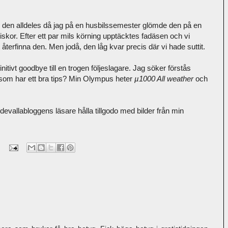
ed den alldeles då jag på en husbilssemester glömde den på en
or. Efter ett par mils körning upptäcktes fadäsen och vi
 återfinna den. Men jodå, den låg kvar precis där vi hade suttit.
nitivt goodbye till en trogen följeslagare. Jag söker förstås
 som har ett bra tips? Min Olympus heter
µ1000 All weather
och
Uddevallabloggens läsare hålla tillgodo med bilder från min