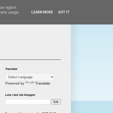
user-agent
erate usage
LEARN MORE
GOT IT
Translate
Powered by
Translate
Leta i den här bloggen