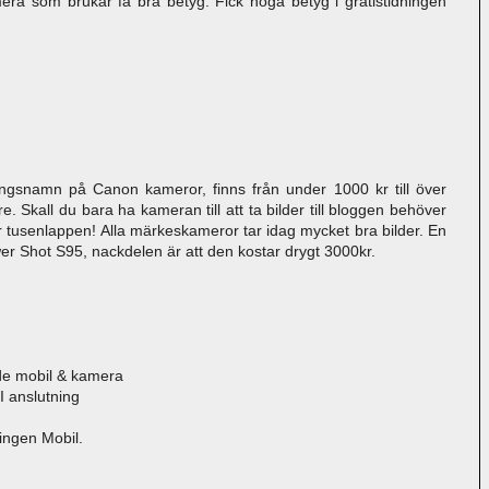
a som brukar få bra betyg. Fick höga betyg i gratistidningen
ngsnamn på Canon kameror, finns från under 1000 kr till över
e. Skall du bara ha kameran till att ta bilder till bloggen behöver
r tusenlappen! Alla märkeskameror tar idag mycket bra bilder. En
 Shot S95, nackdelen är att den kostar drygt 3000kr.
de mobil & kamera
I anslutning
ingen Mobil.