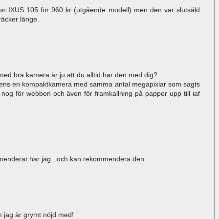
n IXUS 105 för 960 kr (utgående modell) men den var slutsåld
räcker länge.
ed bra kamera är ju att du alltid har den med dig?
d ens en kompaktkamera med samma antal megapixlar som sagts
ra nog för webben och även för framkallning på papper upp till iaf
nderat har jag...och kan rekommendera den.
 jag är grymt nöjd med!