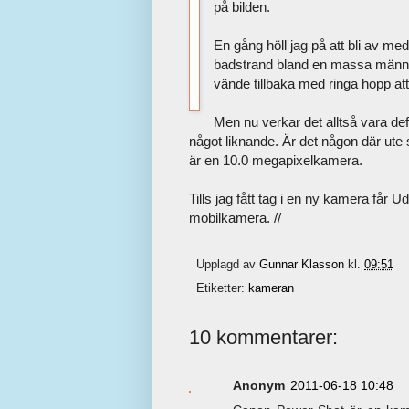
på bilden.
En gång höll jag på att bli av m
badstrand bland en massa människ
vände tillbaka med ringa hopp att
Men nu verkar det alltså vara defi
något liknande. Är det någon där ute
är en 10.0 megapixelkamera.
Tills jag fått tag i en ny kamera får 
mobilkamera. //
Upplagd av
Gunnar Klasson
kl.
09:51
Etiketter:
kameran
10 kommentarer:
Anonym
2011-06-18 10:48