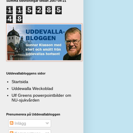
Summa sidvisningar sedan 2007-04-21
1
1
5
2
8
5
4
8
Uddevallabloggens sidor
Startsida
Uddewalla Weckoblad
Ulf Greens powerpointbilder om
NU-sjukvården
Prenumerera på Uddevallabloggen
Inlägg