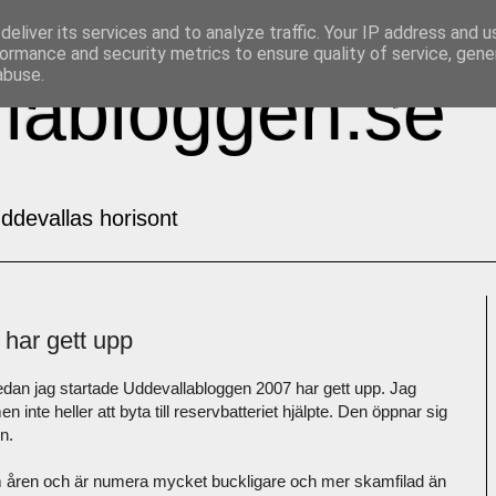
eliver its services and to analyze traffic. Your IP address and 
ormance and security metrics to ensure quality of service, gen
abuse.
labloggen.se
ddevallas horisont
 har gett upp
edan jag startade Uddevallabloggen 2007 har gett upp. Jag
men inte heller att byta till reservbatteriet hjälpte. Den öppnar sig
n.
m åren och är numera mycket buckligare och mer skamfilad än