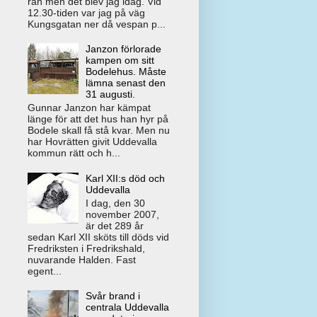
rån men det blev jag idag. Vid
12.30-tiden var jag på väg
Kungsgatan ner då vespan p...
Janzon förlorade
kampen om sitt
Bodelehus. Måste
lämna senast den
31 augusti.
Gunnar Janzon har kämpat
länge för att det hus han hyr på
Bodele skall få stå kvar. Men nu
har Hovrätten givit Uddevalla
kommun rätt och h...
Karl XII:s död och
Uddevalla
I dag, den 30
november 2007,
är det 289 år
sedan Karl XII sköts till döds vid
Fredriksten i Fredrikshald,
nuvarande Halden. Fast
egent...
Svår brand i
centrala Uddevalla