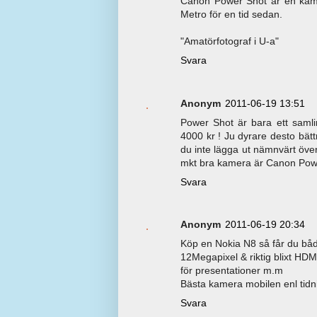
Canon Power Shot är en kamer
Metro för en tid sedan.
"Amatörfotograf i U-a"
Svara
Anonym
2011-06-19 13:51
Power Shot är bara ett samli
4000 kr ! Ju dyrare desto bättr
du inte lägga ut nämnvärt öve
mkt bra kamera är Canon Power
Svara
Anonym
2011-06-19 20:34
Köp en Nokia N8 så får du bå
12Megapixel & riktig blixt HDM
för presentationer m.m
Bästa kamera mobilen enl tidn
Svara