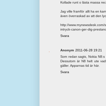
Kollade runt o lästa massa re
Jag ville framför allt ha en 
även överraskad av att den lyc
http://www.mynewsdesk.com/se
intryck-canon-ger-dig-presta
Svara
Anonym
2011-06-28 19:21
Som redan sagts, Nokia N8:s k
Dessutom är N8 helt ute vad 
gäller. Apparnas tid är här.
Svara