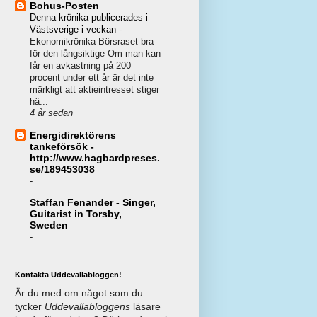
Bohus-Posten
Denna krönika publicerades i
Västsverige i veckan
-
Ekonomikrönika Börsraset bra
för den långsiktige Om man kan
får en avkastning på 200
procent under ett år är det inte
märkligt att aktieintresset stiger
hä...
4 år sedan
Energidirektörens
tankeförsök -
http://www.hagbardpreses.
se/189453038
-
Staffan Fenander - Singer,
Guitarist in Torsby,
Sweden
-
Kontakta Uddevallabloggen!
Är du med om något som du
tycker
Uddevallabloggens
läsare