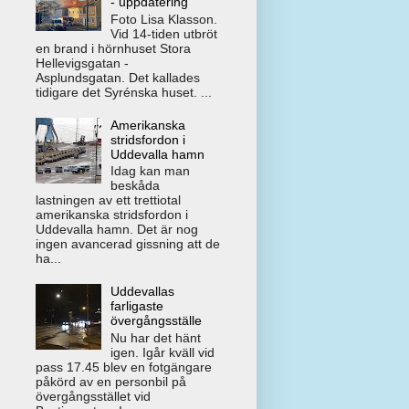
- uppdatering
Foto Lisa Klasson.
Vid 14-tiden utbröt
en brand i hörnhuset Stora
Hellevigsgatan -
Asplundsgatan. Det kallades
tidigare det Syrénska huset. ...
Amerikanska
stridsfordon i
Uddevalla hamn
Idag kan man
beskåda
lastningen av ett trettiotal
amerikanska stridsfordon i
Uddevalla hamn. Det är nog
ingen avancerad gissning att de
ha...
Uddevallas
farligaste
övergångsställe
Nu har det hänt
igen. Igår kväll vid
pass 17.45 blev en fotgängare
påkörd av en personbil på
övergångsstället vid