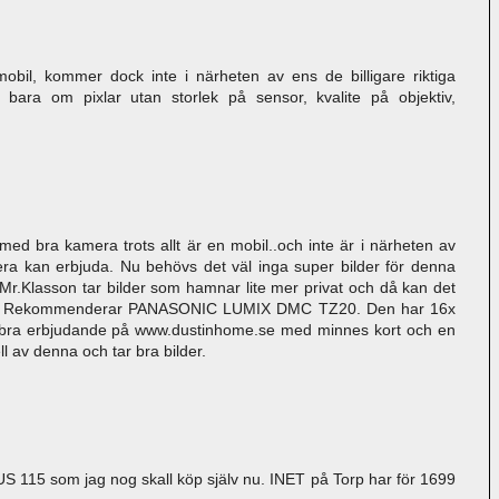
obil, kommer dock inte i närheten av ens de billigare riktiga
 bara om pixlar utan storlek på sensor, kvalite på objektiv,
med bra kamera trots allt är en mobil..och inte är i närheten av
ra kan erbjuda. Nu behövs det väl inga super bilder för denna
Mr.Klasson tar bilder som hamnar lite mer privat och då kan det
ilder. Rekommenderar PANASONIC LUMIX DMC TZ20. Den har 16x
t bra erbjudande på www.dustinhome.se med minnes kort och en
l av denna och tar bra bilder.
US 115 som jag nog skall köp själv nu. INET på Torp har för 1699