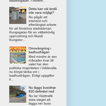
Bastiongatan. I novem...
Detta kan väl ändå
inte vara möjligt?
Nu pågår ett
intensivt och
efterlängtat arbete
för att försköna stadskärnan.
Kungsgatan får en välbehövlig
upprustning och likaså
Kungstor...
Omsvängning i
badhusfrågan
Med mindre är sex
månader kvar till
valet har den
politiska majoriteten i Uddevalla
nu börjat tänka om i
badhusfrågan. Enligt uppgifter
ti...
Nu läggs busslinje
820 definitivt ned
Nu tar Västtrafik
sista steget att
lägga ner buss