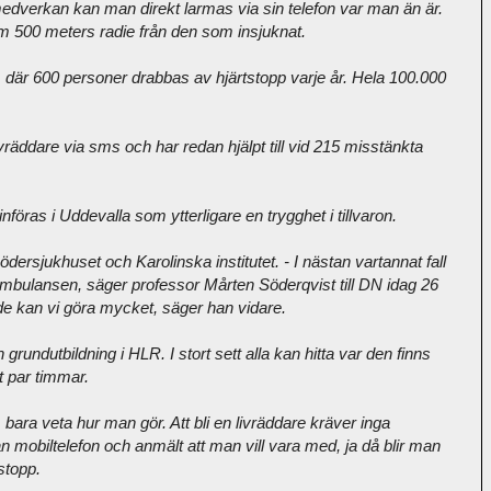
edverkan kan man direkt larmas via sin telefon var man än är.
om 500 meters radie från den som insjuknat.
, där 600 personer drabbas av hjärtstopp varje år. Hela 100.000
räddare via sms och har redan hjälpt till vid 215 misstänkta
öras i Uddevalla som ytterligare en trygghet i tillvaron.
dersjukhuset och Karolinska institutet. - I nästan vartannat fall
 ambulansen, säger professor Mårten Söderqvist till DN idag 26
ande kan vi göra mycket, säger han vidare.
 grundutbildning i HLR. I stort sett alla kan hitta var den finns
tt par timmar.
 bara veta hur man gör. Att bli en livräddare kräver inga
 mobiltelefon och anmält att man vill vara med, ja då blir man
stopp.