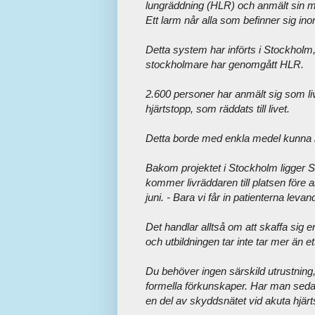
lungräddning (HLR) och anmält sin
m
Ett larm når alla som befinner sig in
Detta system har införts i Stockholm
stockholmare har genomgått HLR.
2.600 personer har anmält sig som liv
hjärtstopp, som räddats till livet.
Detta borde med enkla medel kunna inf
Bakom projektet i Stockholm ligger Sö
kommer livräddaren till platsen före
juni. - Bara vi får in patienterna lev
Det handlar alltså om att skaffa sig en
och utbildningen tar inte tar mer än e
Du behöver ingen särskild utrustning,
formella förkunskaper. Har man sedan
en del av skyddsnätet vid akuta hjärt