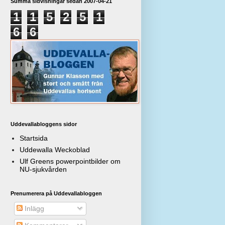
Summa sidvisningar sedan 2007-04-21
1
1
5
2
5
1
6
6
Uddevallabloggens sidor
Startsida
Uddewalla Weckoblad
Ulf Greens powerpointbilder om
NU-sjukvården
Prenumerera på Uddevallabloggen
Inlägg