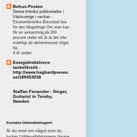
Bohus-Posten
Denna krönika publicerades i
Västsverige i veckan
-
Ekonomikrönika Börsraset bra
för den långsiktige Om man kan
får en avkastning på 200
procent under ett år är det inte
märkligt att aktieintresset stiger
hä...
4 år sedan
Energidirektörens
tankeförsök -
http://www.hagbardpreses.
se/189453038
-
Staffan Fenander - Singer,
Guitarist in Torsby,
Sweden
-
Kontakta Uddevallabloggen!
Är du med om något som du
tycker
Uddevallabloggens
läsare