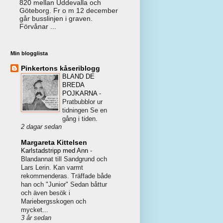
820 mellan Uddevalla och
Göteborg. Fr o m 12 december
går busslinjen i graven.
Förvånar ...
Min blogglista
Pinkertons kåseriblogg
BLAND DE
BREDA
POJKARNA
-
Pratbubblor ur
tidningen Se en
gång i tiden.
2 dagar sedan
Margareta Kittelsen
Karlstadstripp med Ann
-
Blandannat till Sandgrund och
Lars Lerin. Kan varmt
rekommenderas. Träffade både
han och "Junior" Sedan båttur
och även besök i
Mariebergsskogen och
mycket...
3 år sedan