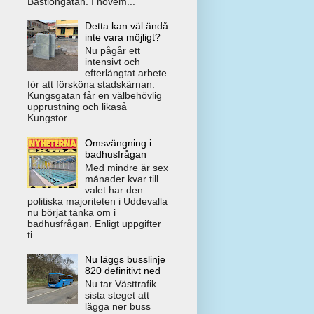
Bastiongatan. I novem...
Detta kan väl ändå
inte vara möjligt?
Nu pågår ett
intensivt och
efterlängtat arbete
för att försköna stadskärnan.
Kungsgatan får en välbehövlig
upprustning och likaså
Kungstor...
Omsvängning i
badhusfrågan
Med mindre är sex
månader kvar till
valet har den
politiska majoriteten i Uddevalla
nu börjat tänka om i
badhusfrågan. Enligt uppgifter
ti...
Nu läggs busslinje
820 definitivt ned
Nu tar Västtrafik
sista steget att
lägga ner buss