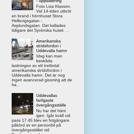
- uppdatering
Foto Lisa Klasson.
Vid 14-tiden utbröt
en brand i hörnhuset Stora
Hellevigsgatan -
Asplundsgatan. Det kallades
tidigare det Syrénska huset. ...
Amerikanska
stridsfordon i
Uddevalla hamn
Idag kan man
beskåda
lastningen av ett trettiotal
amerikanska stridsfordon i
Uddevalla hamn. Det är nog
ingen avancerad gissning att de
ha...
Uddevallas
farligaste
övergångsställe
Nu har det hänt
igen. Igår kväll vid
pass 17.45 blev en fotgängare
påkörd av en personbil på
övergångsstället vid