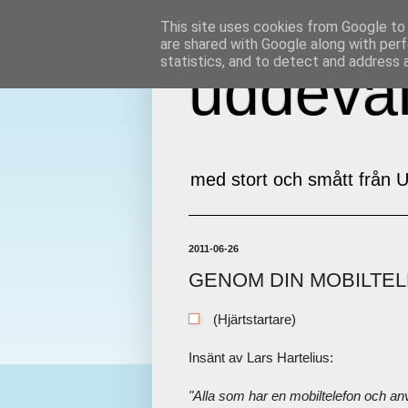
This site uses cookies from Google to d
are shared with Google along with perf
statistics, and to detect and address 
uddeval
med stort och smått från U
2011-06-26
GENOM DIN MOBILTEL
(Hjärtstartare)
Insänt av Lars Hartelius:
"Alla som har en mobiltelefon och anv