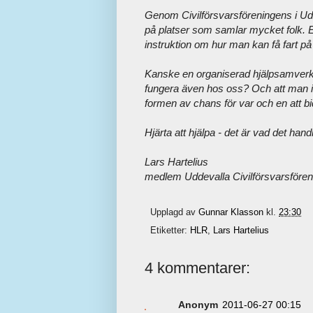
Genom Civilförsvarsföreningens i Udd
på platser som samlar mycket folk. E
instruktion om hur man kan få fart på
Kanske en organiserad hjälpsamverka
fungera även hos oss? Och att man i 
formen av chans för var och en att bidr
Hjärta att hjälpa - det är vad det han
Lars Hartelius
medlem Uddevalla Civilförsvarsföreni
Upplagd av
Gunnar Klasson
kl.
23:30
Etiketter:
HLR
,
Lars Hartelius
4 kommentarer:
Anonym
2011-06-27 00:15