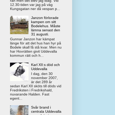
rån men det blev jag idag. Vid
12.30-tiden var jag på väg
Kungsgatan ner då vespan p...
Janzon förlorade
kampen om sitt
Bodelehus. Måste
lämna senast den
31 augusti.
Gunnar Janzon har kämpat
länge för att det hus han hyr på
Bodele skall få stå kvar. Men nu
har Hovrätten givit Uddevalla
kommun rätt och h...
Karl XII:s död och
Uddevalla
I dag, den 30
november 2007,
är det 289 år
sedan Karl XII sköts till döds vid
Fredriksten i Fredrikshald,
nuvarande Halden. Fast
egent...
Svår brand i
centrala Uddevalla