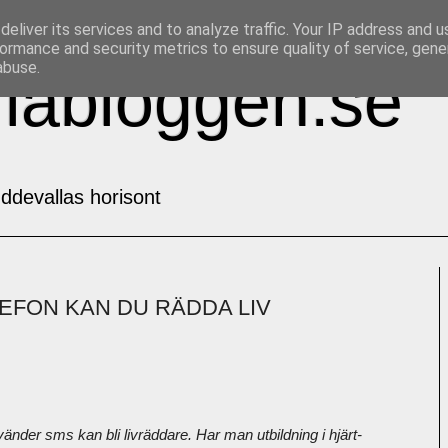
eliver its services and to analyze traffic. Your IP address and 
ormance and security metrics to ensure quality of service, gen
abuse.
labloggen.se
ddevallas horisont
EFON KAN DU RÄDDA LIV
änder sms kan bli livräddare. Har man utbildning i hjärt-