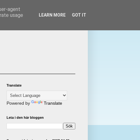
user-agent
erate usage
LEARN MORE
GOT IT
Translate
Powered by
Translate
Leta i den här bloggen