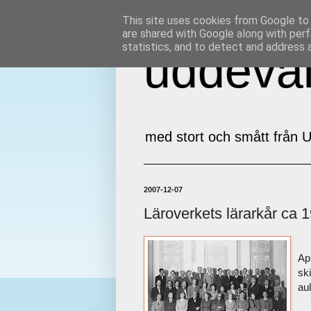
This site uses cookies from Google to d
are shared with Google along with perf
statistics, and to detect and address 
uddeval
med stort och smått från U
2007-12-07
Läroverkets lärarkår ca 1
Ap
sk
au