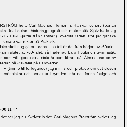
RSTRÖM hette Carl-Magnus i förnamn. Han var senare (början
iska Realskolan i historia,geografi och matematik. Själv hade jag
59 - 1964.Fjärde från vänster (i översta raden) tror jag ganska
 senare var rektor på Praktiska.
iska skall nog gå att ordna. I så fall är det från början av -60talet.
an i slutet av -60-talet, så hade jag Lars Höglund i gymnastik.
, som väl gjorde sina sista år som lärare då. Åtminstone en av
edan på -40-talet på Läroverket.
F (timme till förfogande) jag minns och pratade om det slöseri
a människor och annat ut i rymden, när det fanns fattiga och
-08 11:47
 det ser jag nu. Skriver in det. Carl-Magnus Brorström skriver jag