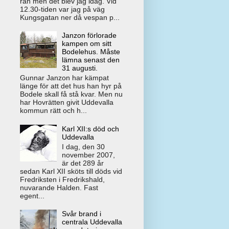
rån men det blev jag idag. Vid
12.30-tiden var jag på väg
Kungsgatan ner då vespan p...
Janzon förlorade
kampen om sitt
Bodelehus. Måste
lämna senast den
31 augusti.
Gunnar Janzon har kämpat
länge för att det hus han hyr på
Bodele skall få stå kvar. Men nu
har Hovrätten givit Uddevalla
kommun rätt och h...
Karl XII:s död och
Uddevalla
I dag, den 30
november 2007,
är det 289 år
sedan Karl XII sköts till döds vid
Fredriksten i Fredrikshald,
nuvarande Halden. Fast
egent...
Svår brand i
centrala Uddevalla