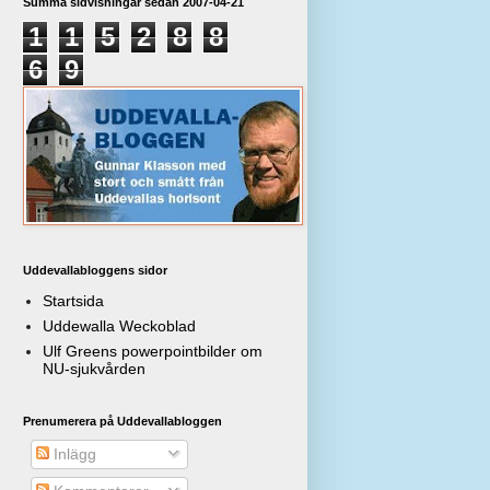
Summa sidvisningar sedan 2007-04-21
1
1
5
2
8
8
6
9
Uddevallabloggens sidor
Startsida
Uddewalla Weckoblad
Ulf Greens powerpointbilder om
NU-sjukvården
Prenumerera på Uddevallabloggen
Inlägg