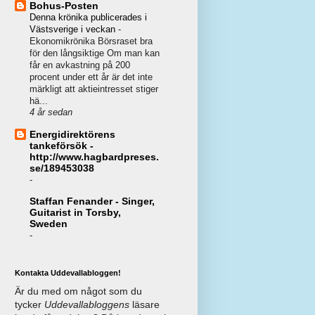
Bohus-Posten
Denna krönika publicerades i
Västsverige i veckan
-
Ekonomikrönika Börsraset bra
för den långsiktige Om man kan
får en avkastning på 200
procent under ett år är det inte
märkligt att aktieintresset stiger
hä...
4 år sedan
Energidirektörens
tankeförsök -
http://www.hagbardpreses.
se/189453038
-
Staffan Fenander - Singer,
Guitarist in Torsby,
Sweden
-
Kontakta Uddevallabloggen!
Är du med om något som du
tycker
Uddevallabloggens
läsare