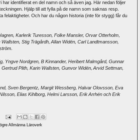
i har identifierat en del namn och så även jag. Här nedan följer
teckningen. Hjälp till att fylla på de namn som saknas resp.
ta felaktigheter. Och har du någon historia (inte för stygg) får du
agren, Karlerik Turesson, Folke Mansler, Orvar Otterholm,
 Wallsten, Stig Trägårdh, Allan Widén, Carl Landtmansson,
ström.
ig, Yngve Nordgren, B Kinnander, Heribert Malmgård, Gunnar
 Gertrud Plith, Karin Wallsten, Gunvor Widén, Arvid Settman,
und, Sven Bergentz, Margit Wessberg, Halvar Olovsson, Eva
lsson, Elias Kihlborg, Helmi Larsson, Erik Arrhén och Erik
ögre Allmänna Läroverk