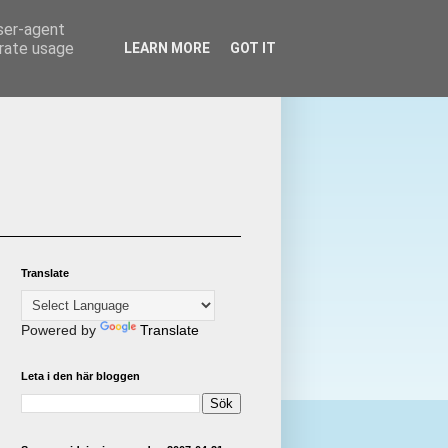
user-agent
erate usage
LEARN MORE
GOT IT
Translate
Powered by
Translate
Leta i den här bloggen