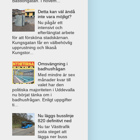
Bastiongatan. I novem...
Detta kan väl ändå
inte vara möjligt?
Nu pågår ett
intensivt och
efterlängtat arbete
för att försköna stadskärnan.
Kungsgatan får en välbehövlig
upprustning och likaså
Kungstor...
Omsvängning i
badhusfrågan
Med mindre är sex
månader kvar till
valet har den
politiska majoriteten i Uddevalla
nu börjat tänka om i
badhusfrågan. Enligt uppgifter
ti...
Nu läggs busslinje
820 definitivt ned
Nu tar Västtrafik
sista steget att
lägga ner buss