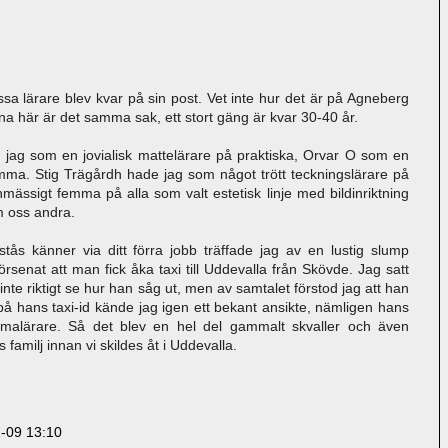
issa lärare blev kvar på sin post. Vet inte hur det är på Agneberg
a här är det samma sak, ett stort gäng är kvar 30-40 år.
jag som en jovialisk mattelärare på praktiska, Orvar O som en
samma. Stig Trägårdh hade jag som något trött teckningslärare på
mässigt femma på alla som valt estetisk linje med bildinriktning
m oss andra.
tås känner via ditt förra jobb träffade jag av en lustig slump
örsenat att man fick åka taxi till Uddevalla från Skövde. Jag satt
nte riktigt se hur han såg ut, men av samtalet förstod jag att han
 hans taxi-id kände jag igen ett bekant ansikte, nämligen hans
malärare. Så det blev en hel del gammalt skvaller och även
familj innan vi skildes åt i Uddevalla.
-09 13:10