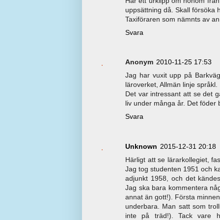
Har ett urklipp om honom från 
uppsättning då. Skall försöka h
Taxiföraren som nämnts av ann
Svara
Anonym
2010-11-25 17:53
Jag har vuxit upp på Barkvä
läroverket, Allmän linje språkl
Det var intressant att se det
liv under många år. Det föder
Svara
Unknown
2015-12-31 20:18
Härligt att se lärarkollegiet
Jag tog studenten 1951 och ka
adjunkt 1958, och det kändes
Jag ska bara kommentera någr
annat än gott!). Första minnen
underbara. Man satt som trol
inte på träd!). Tack vare h