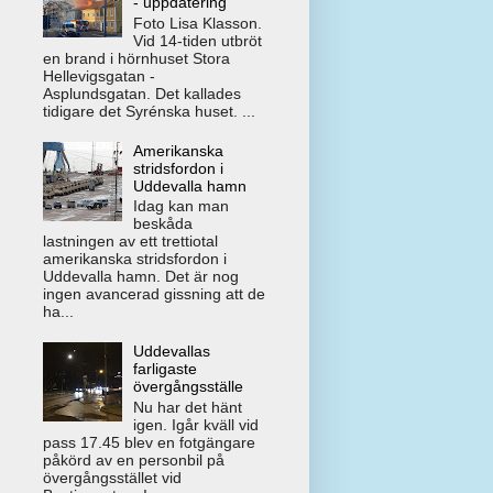
- uppdatering
Foto Lisa Klasson.
Vid 14-tiden utbröt
en brand i hörnhuset Stora
Hellevigsgatan -
Asplundsgatan. Det kallades
tidigare det Syrénska huset. ...
Amerikanska
stridsfordon i
Uddevalla hamn
Idag kan man
beskåda
lastningen av ett trettiotal
amerikanska stridsfordon i
Uddevalla hamn. Det är nog
ingen avancerad gissning att de
ha...
Uddevallas
farligaste
övergångsställe
Nu har det hänt
igen. Igår kväll vid
pass 17.45 blev en fotgängare
påkörd av en personbil på
övergångsstället vid