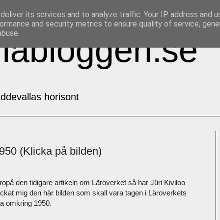
eliver its services and to analyze traffic. Your IP address and 
ormance and security metrics to ensure quality of service, gen
abuse.
labloggen.se
ddevallas horisont
950 (Klicka på bilden)
ropå den tidigare artikeln om Läroverket så har Jüri Kiviloo
ickat mig den här bilden som skall vara tagen i Läroverkets
la omkring 1950.