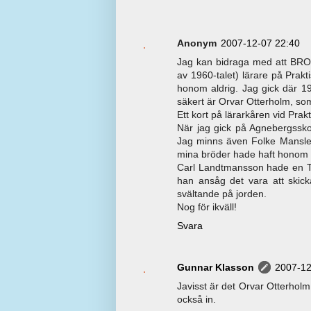
Anonym
2007-12-07 22:40
Jag kan bidraga med att BRO
av 1960-talet) lärare på Prakt
honom aldrig. Jag gick där 19
säkert är Orvar Otterholm, som
Ett kort på lärarkåren vid Prakt
När jag gick på Agnebergsskol
Jag minns även Folke Mansler
mina bröder hade haft honom r
Carl Landtmansson hade en TT
han ansåg det vara att skick
svältande på jorden.
Nog för ikväll!
Svara
Gunnar Klasson
2007-12
Javisst är det Orvar Otterholm
också in.