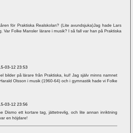
kåren för Praktiska Realskolan? (Lite avundsjuka)Jag hade Lars
. Var Folke Mansler lärare i musik? I så fall var han på Praktiska
15-03-12 23:53
l bilder på lärare från Praktiska, kul! Jag själv minns namnet
Harald Olsson i musik (1960-64) och i gymnastik hade vi Folke
15-03-12 23:56
Dismo ett kortare tag, jättetrevlig, och lite annan inriktning
var en höjdare!