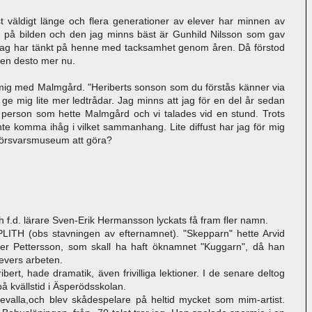
nst väldigt länge och flera generationer av elever har minnen av
på bilden och den jag minns bäst är Gunhild Nilsson som gav
Jag har tänkt på henne med tacksamhet genom åren. Då förstod
men desto mer nu.
 mig med Malmgård. "Heriberts sonson som du förstås känner via
 ge mig lite mer ledtrådar. Jag minns att jag för en del år sedan
 person som hette Malmgård och vi talades vid en stund. Trots
nte komma ihåg i vilket sammanhang. Lite diffust har jag för mig
Försvarsmuseum att göra?
 f.d. lärare Sven-Erik Hermansson lyckats få fram fler namn.
H (obs stavningen av efternamnet). "Skepparn" hette Arvid
er Pettersson, som skall ha haft öknamnet "Kuggarn", då han
levers arbeten.
bert, hade dramatik, även frivilliga lektioner. I de senare deltog
 på kvällstid i Äsperödsskolan.
valla,och blev skådespelare på heltid mycket som mim-artist.