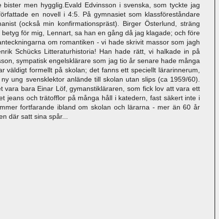
e bister men hygglig.Evald Edvinsson i svenska, som tyckte jag
g författade en novell i 4:5. På gymnasiet som klassföreståndare
ist (också min konfirmationspräst). Birger Österlund, sträng
betyg för mig, Lennart, sa han en gång då jag klagade; och före
nteckningarna om romantiken - vi hade skrivit massor som jagh
rik Schücks Litteraturhistoria! Han hade rätt, vi halkade in på
son, sympatisk engelsklärare som jag tio år senare hade många
 väldigt formellt på skolan; det fanns ett speciellt lärarinnerum,
ny ung svensklektor anlände till skolan utan slips (ca 1959/60).
t vara bara Einar Löf, gymanstikläraren, som fick lov att vara ett
 jeans och trätofflor på många håll i katedern, fast säkert inte i
ömmer fortfarande ibland om skolan och lärarna - mer än 60 år
en där satt sina spår...