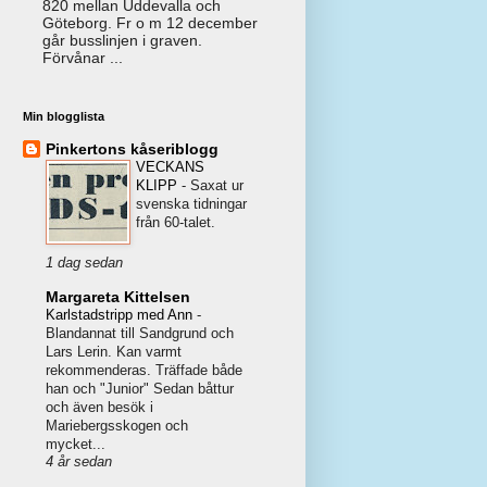
820 mellan Uddevalla och
Göteborg. Fr o m 12 december
går busslinjen i graven.
Förvånar ...
Min blogglista
Pinkertons kåseriblogg
VECKANS
KLIPP
-
Saxat ur
svenska tidningar
från 60-talet.
1 dag sedan
Margareta Kittelsen
Karlstadstripp med Ann
-
Blandannat till Sandgrund och
Lars Lerin. Kan varmt
rekommenderas. Träffade både
han och "Junior" Sedan båttur
och även besök i
Mariebergsskogen och
mycket...
4 år sedan