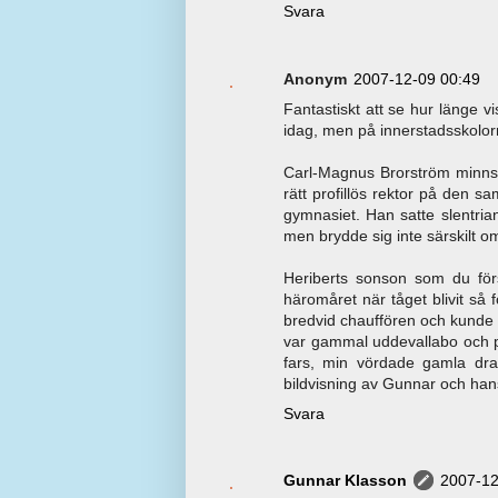
Svara
Anonym
2007-12-09 00:49
Fantastiskt att se hur länge v
idag, men på innerstadsskolorn
Carl-Magnus Brorström minns 
rätt profillös rektor på den 
gymnasiet. Han satte slentrian
men brydde sig inte särskilt o
Heriberts sonson som du förs
häromåret när tåget blivit så f
bredvid chauffören och kunde i
var gammal uddevallabo och på
fars, min vördade gamla dra
bildvisning av Gunnar och hans 
Svara
Gunnar Klasson
2007-12