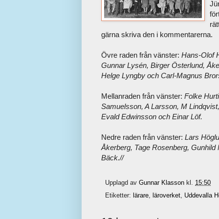
Jür
för
rät
gärna skriva den i kommentarerna.
Övre raden från vänster:
Hans-Olof H
Gunnar Lysén, Birger Österlund, Åke
Helge Lyngby och Carl-Magnus Bror
Mellanraden från vänster:
Folke Hurt
Samuelsson, A Larsson, M Lindqvist,
Evald Edwinsson och Einar Löf.
Nedre raden från vänster:
Lars Högl
Åkerberg, Tage Rosenberg, Gunhild Ni
Bäck.//
Upplagd av
Gunnar Klasson
kl.
15:50
Etiketter:
lärare
,
läroverket
,
Uddevalla H