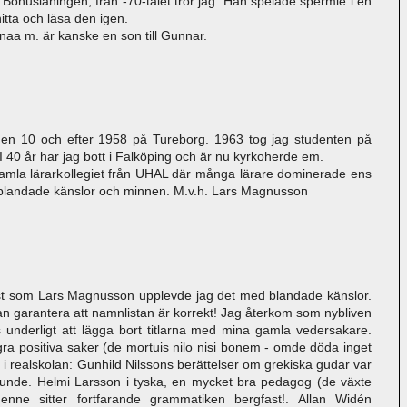
Bohusläningen, från -70-talet tror jag. Han spelade spermie i en
itta och läsa den igen.
aa m. är kanske en son till Gunnar.
gen 10 och efter 1958 på Tureborg. 1963 tog jag studenten på
. I 40 år har jag bott i Falköping och är nu kyrkoherde em.
 gamla lärarkollegiet från UHAL där många lärare dominerade ens
 blandade känslor och minnen. M.v.h. Lars Magnusson
, fast som Lars Magnusson upplevde jag det med blandade känslor.
n garantera att namnlistan är korrekt! Jag återkom som nybliven
 underligt att lägga bort titlarna med mina gamla vedersakare.
a positiva saker (de mortuis nilo nisi bonem - omde döda inget
 i realskolan: Gunhild Nilssons berättelser om grekiska gudar var
lunde. Helmi Larsson i tyska, en mycket bra pedagog (de växte
enne sitter fortfarande grammatiken bergfast!. Allan Widén