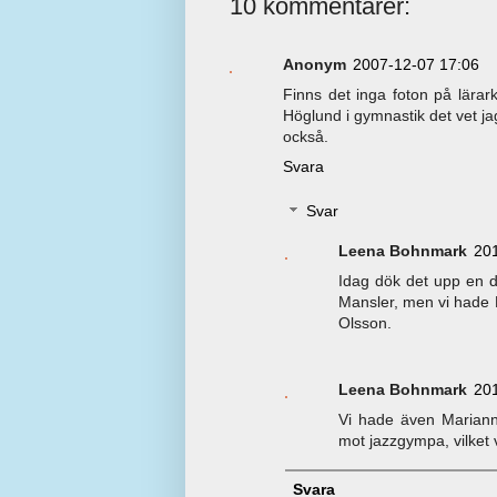
10 kommentarer:
Anonym
2007-12-07 17:06
Finns det inga foton på lärar
Höglund i gymnastik det vet jag
också.
Svara
Svar
Leena Bohnmark
20
Idag dök det upp en de
Mansler, men vi hade 
Olsson.
Leena Bohnmark
20
Vi hade även Marianne 
mot jazzgympa, vilket 
Svara