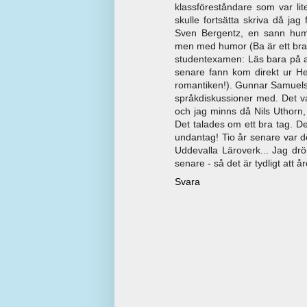
klassföreståndare som var lit
skulle fortsätta skriva då ja
Sven Bergentz, en sann human
men med humor (Ba är ett bra 
studentexamen: Läs bara på a
senare fann kom direkt ur Hen
romantiken!). Gunnar Samuels
språkdiskussioner med. Det var
och jag minns då Nils Uthorn, 
Det talades om ett bra tag. De
undantag! Tio år senare var det
Uddevalla Läroverk... Jag dr
senare - så det är tydligt att år
Svara