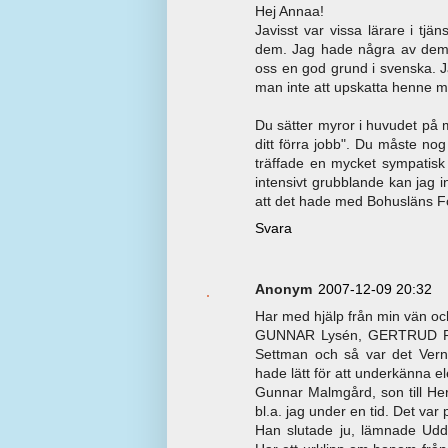
Hej Annaa!
Javisst var vissa lärare i tjä
dem. Jag hade några av dem 
oss en god grund i svenska. 
man inte att upskatta henne 
Du sätter myror i huvudet på
ditt förra jobb". Du måste nog
träffade en mycket sympatisk
intensivt grubblande kan jag i
att det hade med Bohusläns 
Svara
Anonym
2007-12-09 20:32
Har med hjälp från min vän och
GUNNAR Lysén, GERTRUD PLIT
Settman och så var det Vern
hade lätt för att underkänna e
Gunnar Malmgård, son till Heri
bl.a. jag under en tid. Det var
Han slutade ju, lämnade Udde