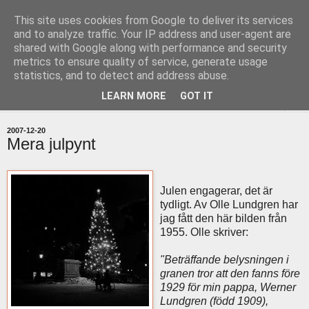
This site uses cookies from Google to deliver its services
uddevallabloggen.se
and to analyze traffic. Your IP address and user-agent are
shared with Google along with performance and security
metrics to ensure quality of service, generate usage
med stort och smått från Uddevallas horisont
statistics, and to detect and address abuse.
LEARN MORE
GOT IT
▼
2007-12-20
Mera julpynt
Julen engagerar, det är
tydligt. Av Olle Lundgren har
jag fått den här bilden från
1955. Olle skriver:
"Beträffande belysningen i
granen tror att den fanns före
1929 för min pappa, Werner
Lundgren (född 1909),