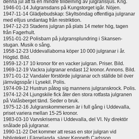
denna jul att få en mindre tilldelning av julgransljus. Krig.
1946-01-14 Julgransdans på Kungstorget igår. Nöjen.
1947-11-14 Glädjebudskap: Skyltsöndag offentliga julgranar
med elljus undantag från restriktion.
1947-12-23 Stadens julgran på plats 14 meter hög, tagen
från Fagerhult.
1951-01-22 Polisbarn på julgransplundring i Skansen-
stugan. Musik o sång.
1958-12-23 Uddevallaborna köper 10 000 julgranar i år.
Högtid. Bild.
1959-12-17 10 kronor för en vacker julgran. Priser. Bild.
1969-12-19 Vackra julgranar endast 12 kronor. Annons. Bild.
1971-01-12 Vandaler förstörde julgranar och ställde bil över
järnvägsspår i Lysekil. Polis.
1974-09-12 Hustrun påtog sig mannens julgranskrock. Polis.
1974-12-24 Ljungskile fick åter den stora rotfasta julgranen
på Valåsberget tänd. Seder o bruk.
1975-12-16 Julgranskommersen är i full gång i Uddevalla,
priset variera mellan 15-25 kronor.
1983-03-10 Varvskriserna i Uddevalla, del VI. Ny direktör
snålade på julgranar.
1990-11-22 Det kommer att resas en stor julgran vid
biblioteket i Färgelanda, säger Kenneth Carlsson.