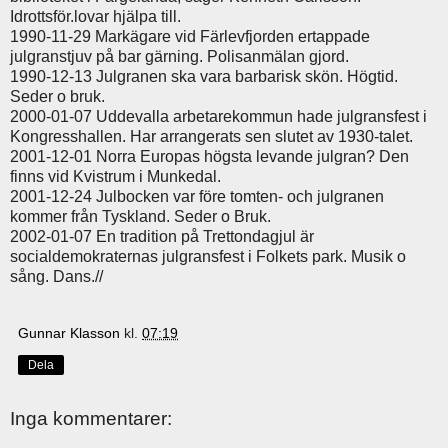
Idrottsför.lovar hjälpa till.
1990-11-29 Markägare vid Färlevfjorden ertappade
julgranstjuv på bar gärning. Polisanmälan gjord.
1990-12-13 Julgranen ska vara barbarisk skön. Högtid.
Seder o bruk.
2000-01-07 Uddevalla arbetarekommun hade julgransfest i
Kongresshallen. Har arrangerats sen slutet av 1930-talet.
2001-12-01 Norra Europas högsta levande julgran? Den
finns vid Kvistrum i Munkedal.
2001-12-24 Julbocken var före tomten- och julgranen
kommer från Tyskland. Seder o Bruk.
2002-01-07 En tradition på Trettondagjul är
socialdemokraternas julgransfest i Folkets park. Musik o
sång. Dans.//
Gunnar Klasson
kl.
07:19
Dela
Inga kommentarer: