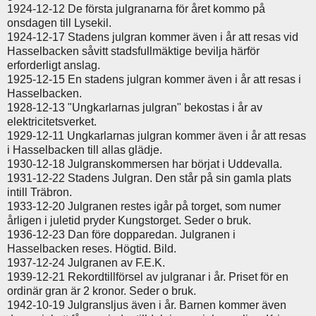
1924-12-12 De första julgranarna för året kommo på
onsdagen till Lysekil.
1924-12-17 Stadens julgran kommer även i år att resas vid
Hasselbacken såvitt stadsfullmäktige bevilja härför
erforderligt anslag.
1925-12-15 En stadens julgran kommer även i år att resas i
Hasselbacken.
1928-12-13 "Ungkarlarnas julgran" bekostas i år av
elektricitetsverket.
1929-12-11 Ungkarlarnas julgran kommer även i år att resas
i Hasselbacken till allas glädje.
1930-12-18 Julgranskommersen har börjat i Uddevalla.
1931-12-22 Stadens Julgran. Den står på sin gamla plats
intill Träbron.
1933-12-20 Julgranen restes igår på torget, som numer
årligen i juletid pryder Kungstorget. Seder o bruk.
1936-12-23 Dan före dopparedan. Julgranen i
Hasselbacken reses. Högtid. Bild.
1937-12-24 Julgranen av F.E.K.
1939-12-21 Rekordtillförsel av julgranar i år. Priset för en
ordinär gran är 2 kronor. Seder o bruk.
1942-10-19 Julgransljus även i år. Barnen kommer även