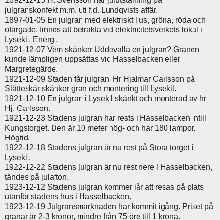
1892-12-15 H. Svensson har julutställning på
julgranskonfekt m.m. uti f.d. Lundqvists affär.
1897-01-05 En julgran med elektriskt ljus, gröna, röda och
ofärgade, finnes att betrakta vid elektricitetsverkets lokal i
Lysekil. Energi.
1921-12-07 Vem skänker Uddevalla en julgran? Granen
kunde lämpligen uppsättas vid Hasselbacken eller
Margretegärde.
1921-12-09 Staden får julgran. Hr Hjalmar Carlsson på
Slätteskär skänker gran och montering till Lysekil.
1921-12-10 En julgran i Lysekil skänkt och monterad av hr
Hj. Carlsson.
1921-12-23 Stadens julgran har rests i Hasselbacken intill
Kungstorget. Den är 10 meter hög- och har 180 lampor.
Högtid.
1922-12-18 Stadens julgran är nu rest på Stora torget i
Lysekil.
1922-12-22 Stadens julgran är nu rest nere i Hasselbacken,
tändes på julafton.
1923-12-12 Stadens julgran kommer iår att resas på plats
utanför stadens hus i Hasselbacken.
1923-12-19 Julgransmarknaden har kommit igång. Priset på
granar är 2-3 kronor, mindre från 75 öre till 1 krona.