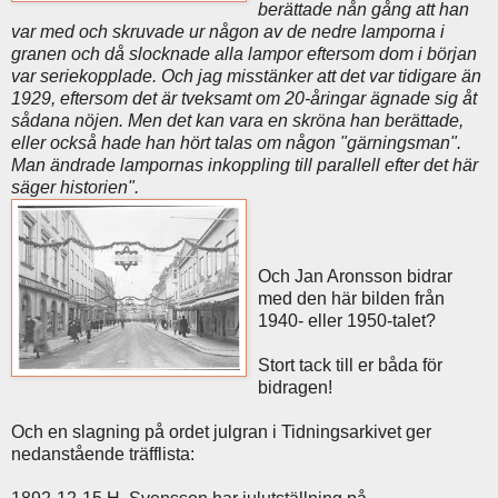
berättade nån gång att han
var med och skruvade ur någon av de nedre lamporna i
granen och då slocknade alla lampor eftersom dom i början
var seriekopplade. Och jag misstänker att det var tidigare än
1929, eftersom det är tveksamt om 20-åringar ägnade sig åt
sådana nöjen. Men det kan vara en skröna han berättade,
eller också hade han hört talas om någon "gärningsman".
Man ändrade lampornas inkoppling till parallell efter det här
säger historien".
Och Jan Aronsson bidrar
med den här bilden från
1940- eller 1950-talet?
Stort tack till er båda för
bidragen!
Och en slagning på ordet julgran i Tidningsarkivet ger
nedanstående träfflista: