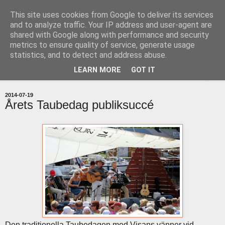
This site uses cookies from Google to deliver its services
uddevallabloggen.se
and to analyze traffic. Your IP address and user-agent are
shared with Google along with performance and security
metrics to ensure quality of service, generate usage
med stort och smått från Uddevallas horisont
statistics, and to detect and address abuse.
LEARN MORE
GOT IT
▼
2014-07-19
Årets Taubedag publiksuccé
Den traditionella Taubedagen med Visans vänner vid