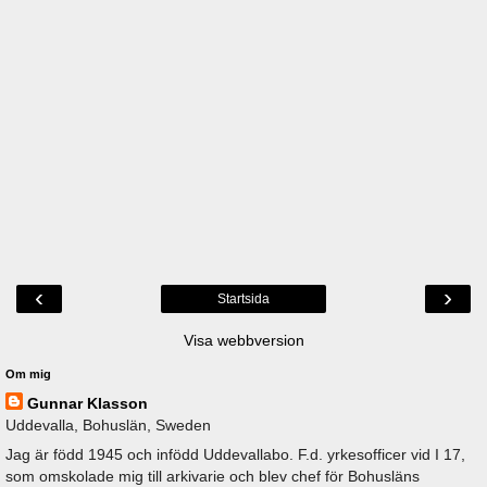
‹
›
Startsida
Visa webbversion
Om mig
Gunnar Klasson
Uddevalla, Bohuslän, Sweden
Jag är född 1945 och infödd Uddevallabo. F.d. yrkesofficer vid I 17,
som omskolade mig till arkivarie och blev chef för Bohusläns