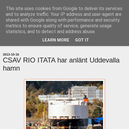
This site uses cookies from Google to deliver its services
uddevallabloggen.se
and to analyze traffic. Your IP address and user-agent are
shared with Google along with performance and security
metrics to ensure quality of service, generate usage
med stort och smått från Uddevallas horisont
statistics, and to detect and address abuse.
LEARN MORE
GOT IT
▼
2013-10-16
CSAV RIO ITATA har anlänt Uddevalla
hamn