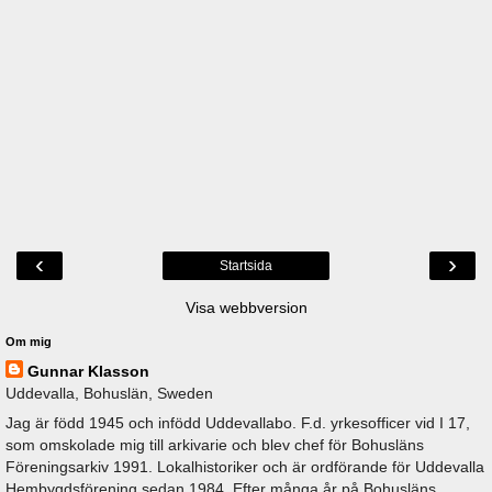
‹
›
Startsida
Visa webbversion
Om mig
Gunnar Klasson
Uddevalla, Bohuslän, Sweden
Jag är född 1945 och infödd Uddevallabo. F.d. yrkesofficer vid I 17,
som omskolade mig till arkivarie och blev chef för Bohusläns
Föreningsarkiv 1991. Lokalhistoriker och är ordförande för Uddevalla
Hembygdsförening sedan 1984. Efter många år på Bohusläns