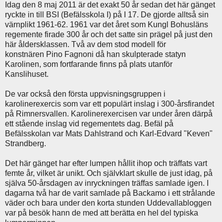
Idag den 8 maj 2011 är det exakt 50 år sedan det här gänget
ryckte in till BSI (Befälsskola I) på I 17. De gjorde alltså sin
värnplikt 1961-62. 1961 var det året som Kungl Bohusläns
regemente firade 300 år och det satte sin prägel på just den
här åldersklassen. Två av dem stod modell för
konstnären Pino Fagnoni då han skulpterade statyn
Karolinen, som fortfarande finns på plats utanför
Kanslihuset.
De var också den första uppvisningsgruppen i
karolinerexercis som var ett populärt inslag i 300-årsfirandet
på Rimnersvallen. Karolinerexercisen var under åren därpå
ett stående inslag vid regementets dag. Befäl på
Befälsskolan var Mats Dahlstrand och Karl-Edvard "Keven"
Strandberg.
Det här gänget har efter lumpen hållit ihop och träffats vart
femte år, vilket är unikt. Och självklart skulle de just idag, på
själva 50-årsdagen av inryckningen träffas samlade igen. I
dagarna två har de varit samlade på Backamo i ett strålande
väder och bara under den korta stunden Uddevallabloggen
var på besök hann de med att berätta en hel del typiska