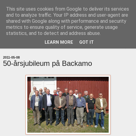
This site uses cookies from Google to deliver its services
uddevallabloggen.se
and to analyze traffic. Your IP address and user-agent are
shared with Google along with performance and security
metrics to ensure quality of service, generate usage
med stort och smått från Uddevallas horisont
statistics, and to detect and address abuse.
LEARN MORE
GOT IT
▼
2011-05-08
50-årsjubileum på Backamo