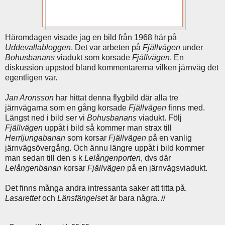
Häromdagen visade jag en bild från 1968 här på
Uddevallabloggen
. Det var arbeten på
Fjällvägen
under
Bohusbanans
viadukt som korsade
Fjällvägen
. En
diskussion uppstod bland kommentarerna vilken järnväg det
egentligen var.
Jan Aronsson
har hittat denna flygbild där alla tre
järnvägarna som en gång korsade
Fjällvägen
finns med.
Längst ned i bild ser vi
Bohusbanans
viadukt. Följ
Fjällvägen
uppåt i bild så kommer man strax till
Herrljungabanan
som korsar
Fjällvägen
på en vanlig
järnvägsövergång. Och ännu längre uppåt i bild kommer
man sedan till den s k
Lelångenporten
, dvs där
Lelångenbanan
korsar
Fjällvägen
på en järnvägsviadukt.
Det finns många andra intressanta saker att titta på.
Lasarettet
och
Länsfängelse
t är bara några. //