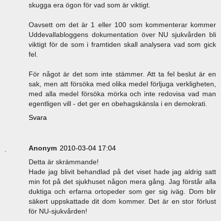
skugga era ögon för vad som är viktigt.
Oavsett om det är 1 eller 100 som kommenterar kommer
Uddevallabloggens dokumentation över NU sjukvården bli
viktigt för de som i framtiden skall analysera vad som gick
fel.
För något är det som inte stämmer. Att ta fel beslut är en
sak, men att försöka med olika medel förljuga verkligheten,
med alla medel försöka mörka och inte redovisa vad man
egentligen vill - det ger en obehagskänsla i en demokrati.
Svara
Anonym
2010-03-04 17:04
Detta är skrämmande!
Hade jag blivit behandlad på det viset hade jag aldrig satt
min fot på det sjukhuset någon mera gång. Jag förstår alla
duktiga och erfarna ortopeder som ger sig iväg. Dom blir
säkert uppskattade dit dom kommer. Det är en stor förlust
för NU-sjukvården!