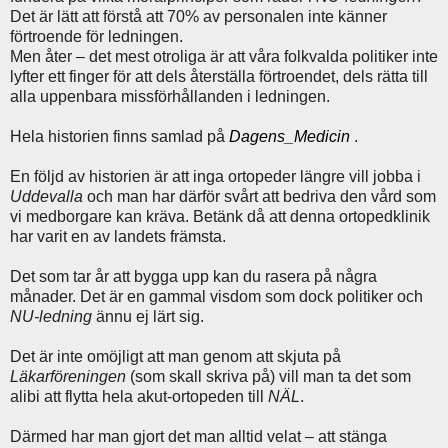
Det är lätt att förstå att 70% av personalen inte känner
förtroende för ledningen.
Men åter – det mest otroliga är att våra folkvalda politiker inte
lyfter ett finger för att dels återställa förtroendet, dels rätta till
alla uppenbara missförhållanden i ledningen.
Hela historien finns samlad på
Dagens_Medicin
.
En följd av historien är att inga ortopeder längre vill jobba i
Uddevalla
och man har därför svårt att bedriva den vård som
vi medborgare kan kräva. Betänk då att denna ortopedklinik
har varit en av landets främsta.
Det som tar år att bygga upp kan du rasera på några
månader. Det är en gammal visdom som dock politiker och
NU-ledning
ännu ej lärt sig.
Det är inte omöjligt att man genom att skjuta på
Läkarföreningen
(som skall skriva på) vill man ta det som
alibi att flytta hela akut-ortopeden till
NÄL
.
Därmed har man gjort det man alltid velat – att stänga