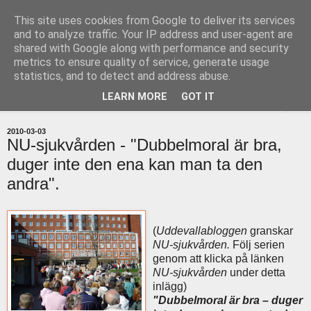
This site uses cookies from Google to deliver its services
uddevallabloggen.se
and to analyze traffic. Your IP address and user-agent are
shared with Google along with performance and security
metrics to ensure quality of service, generate usage
med stort och smått från Uddevallas horisont
statistics, and to detect and address abuse.
LEARN MORE
GOT IT
▼
2010-03-03
NU-sjukvården - "Dubbelmoral är bra,
duger inte den ena kan man ta den
andra".
(
Uddevallabloggen
granskar
NU-sjukvården.
Följ serien
genom att klicka på länken
NU-sjukvården
under detta
inlägg)
"Dubbelmoral är bra – duger