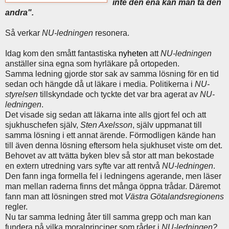
inte den ena kan man ta den
andra".
Så verkar
NU-ledningen
resonera.
Idag kom den smått fantastiska
nyheten
att
NU-ledningen
anställer sina egna som hyrläkare på ortopeden.
Samma ledning gjorde stor sak av samma lösning för en tid
sedan och hängde då ut läkare i media. Politikerna i
NU-
styrelsen
tillskyndade och tyckte det var bra agerat av
NU-
ledningen
.
Det visade sig sedan att läkarna inte alls gjort fel och att
sjukhuschefen själv,
Sten Axelsson
, själv uppmanat till
samma lösning i ett annat ärende. Förmodligen kände han
till även denna lösning eftersom hela sjukhuset viste om det.
Behovet av att tvätta byken blev så stor att man bekostade
en extern utredning vars syfte var att rentvå
NU-ledningen
.
Den fann inga formella fel i ledningens agerande, men läser
man mellan raderna finns det många öppna trådar. Däremot
fann man att lösningen stred mot
Västra Götalandsregionens
regler.
Nu tar samma ledning åter till samma grepp och man kan
fundera på vilka moralprinciper som råder i
NU-ledningen?