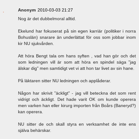
Anonym
2010-03-03 21:27
Nog är det dubbelmoral alltid.
Ekelund har fokuserat på sin egen karriär (politiker i norra
Bohuslän) snarare än underlättat för oss som jobbar inom
kir NU sjukvården.
Att höra Bengt tala om hans syften , vad han gör och det
som ledningen vill är som att höra en spindel säga "jag
älskar dig" men samtidigt vet vi att hon tar livet av sin hane.
På läktaren sitter NU ledningen och applåderar.
Någon har skrivit "äckligt" - jag vill beteckna det som rent
vidrigt och äckligt. Det hade varit OK om kunde operera
men varken han eller kirurg importen från Boårs (Baneryd?)
kan operera.
NU sitter de och skall styra en verksamhet de inte ens
själva behärskar.