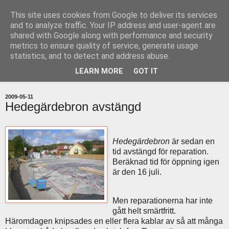
This site uses cookies from Google to deliver its services
uddevallabloggen.se
and to analyze traffic. Your IP address and user-agent are
shared with Google along with performance and security
metrics to ensure quality of service, generate usage
med stort och smått från Uddevallas horisont
statistics, and to detect and address abuse.
LEARN MORE
GOT IT
▼
2009-05-11
Hedegärdebron avstängd
Hedegärdebron
är sedan en
tid avstängd för reparation.
Beräknad tid för öppning igen
är den 16 juli.
Men reparationerna har inte
gått helt smärtfritt.
Häromdagen knipsades en eller flera kablar av så att många