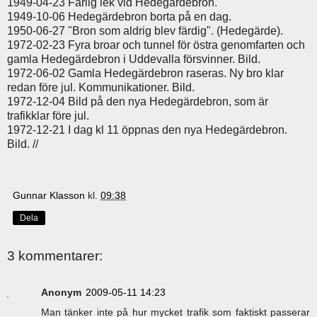
1949-04-23 Farlig lek vid Hedegärdebron.
1949-10-06 Hedegärdebron borta på en dag.
1950-06-27 "Bron som aldrig blev färdig". (Hedegärde).
1972-02-23 Fyra broar och tunnel för östra genomfarten och
gamla Hedegärdebron i Uddevalla försvinner. Bild.
1972-06-02 Gamla Hedegärdebron raseras. Ny bro klar
redan före jul. Kommunikationer. Bild.
1972-12-04 Bild på den nya Hedegärdebron, som är
trafikklar före jul.
1972-12-21 I dag kl 11 öppnas den nya Hedegärdebron.
Bild. //
Gunnar Klasson
kl.
09:38
Dela
3 kommentarer:
Anonym
2009-05-11 14:23
Man tänker inte på hur mycket trafik som faktiskt passerar