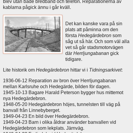
blev utan både bredband och telefon. Reparationerna av
kablarna pågick ännu i går kväll.
Det kan kanske vara på sin
plats att påminna om den
första
Hedegärdebron
som
såg ut så här. Och som väl alla
vet så går stadsmotorvägen
där
Herrljungabanan
gick
tidigare.
Lite historik om
Hedegärdebron
hittar vi i
Tidningsarkivet
:
1936-06-12 Reparation av bron över Herrljungabanan
mellan Karlsruhe och Hedegärde, bilden för dagen.
1945-10-13 Bagare Harald Peterson bygger hus mittemot
nya Hedegärdebron.
1948-05-20 Hedegärdebron höjes, tunnelsten till väg på
banvall från Linnebyberget.
1949-04-23 En bild över Hedegärdebron.
1949-04-23 Barn i olika åldrar använder banvallen vid
Hedegärdebron som lekplats. Järnväg.