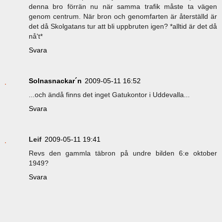
denna bro förrän nu när samma trafik måste ta vägen
genom centrum. När bron och genomfarten är återställd är
det då Skolgatans tur att bli uppbruten igen? *alltid är det då
nå't*
Svara
Solnasnackar´n
2009-05-11 16:52
...och ändå finns det inget Gatukontor i Uddevalla...
Svara
Leif
2009-05-11 19:41
Revs den gammla täbron på undre bilden 6:e oktober
1949?
Svara