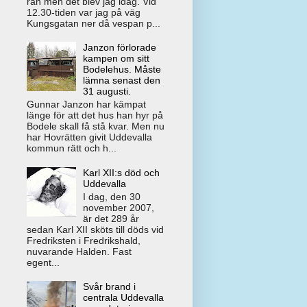
rån men det blev jag idag. Vid
12.30-tiden var jag på väg
Kungsgatan ner då vespan p...
Janzon förlorade
kampen om sitt
Bodelehus. Måste
lämna senast den
31 augusti.
Gunnar Janzon har kämpat
länge för att det hus han hyr på
Bodele skall få stå kvar. Men nu
har Hovrätten givit Uddevalla
kommun rätt och h...
Karl XII:s död och
Uddevalla
I dag, den 30
november 2007,
är det 289 år
sedan Karl XII sköts till döds vid
Fredriksten i Fredrikshald,
nuvarande Halden. Fast
egent...
Svår brand i
centrala Uddevalla