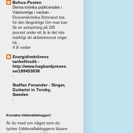
Bohus-Posten
Denna krönika publicerades i
Västsverige i veckan
-
Ekonomikrönika Börsraset bra
för den långsiktige Om man kan
får en avkastning på 200
procent under ett år är det inte
märkligt att aktieintresset stiger
hä...
4 år sedan
Energidirektörens
tankeförsök -
http://www.hagbardpreses.
se/189453038
-
Staffan Fenander - Singer,
Guitarist in Torsby,
Sweden
-
Kontakta Uddevallabloggen!
Är du med om något som du
tycker
Uddevallabloggens
läsare