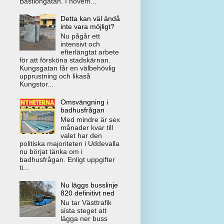
Bastiongatan. I novem...
Detta kan väl ändå
inte vara möjligt?
Nu pågår ett
intensivt och
efterlängtat arbete
för att försköna stadskärnan.
Kungsgatan får en välbehövlig
upprustning och likaså
Kungstor...
Omsvängning i
badhusfrågan
Med mindre är sex
månader kvar till
valet har den
politiska majoriteten i Uddevalla
nu börjat tänka om i
badhusfrågan. Enligt uppgifter
ti...
Nu läggs busslinje
820 definitivt ned
Nu tar Västtrafik
sista steget att
lägga ner buss