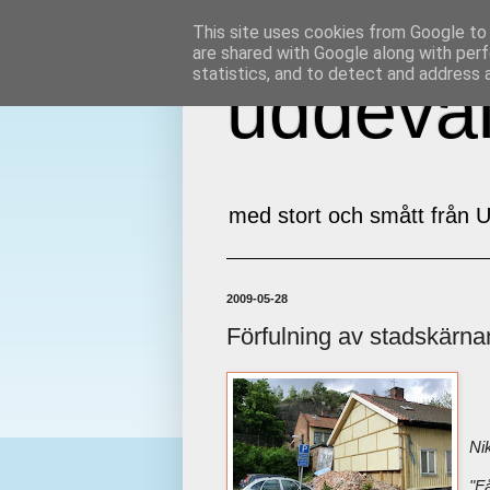
This site uses cookies from Google to d
are shared with Google along with perf
statistics, and to detect and address 
uddeval
med stort och smått från U
2009-05-28
Förfulning av stadskärna
Ni
"F