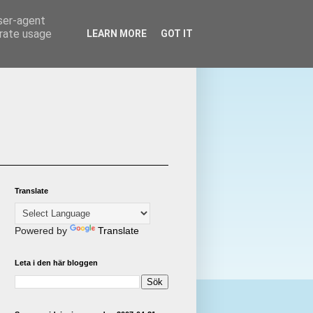
user-agent
erate usage
LEARN MORE
GOT IT
Translate
Powered by
Translate
Leta i den här bloggen