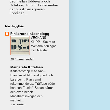
820 mellan Uddevalla och
Göteborg. Fr o m 12 december
går busslinjen i graven.
Förvånar ...
Min blogglista
Pinkertons kåseriblogg
VECKANS
KLIPP
-
Saxat ur
svenska tidningar
från 60-talet.
10 timmar sedan
Margareta Kittelsen
Karlstadstripp med Ann
-
Blandannat till Sandgrund och
Lars Lerin. Kan varmt
rekommenderas. Träffade både
han och "Junior" Sedan båttur
och även besök i
Mariebergsskogen och
mycket...
3 år sedan