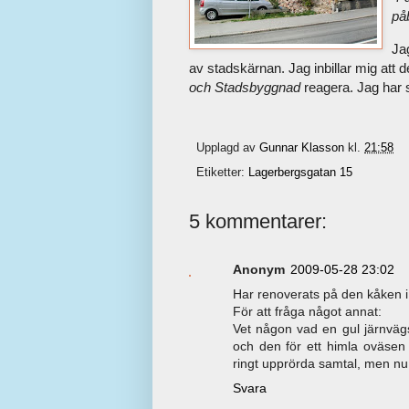
på
Jag
av stadskärnan. Jag inbillar mig att 
och Stadsbyggnad
reagera. Jag har s
Upplagd av
Gunnar Klasson
kl.
21:58
Etiketter:
Lagerbergsgatan 15
5 kommentarer:
Anonym
2009-05-28 23:02
Har renoverats på den kåken i 
För att fråga något annat:
Vet någon vad en gul järnväg
och den för ett himla oväsen
ringt upprörda samtal, men nu ä
Svara