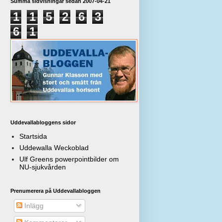
Summa sidvisningar sedan 2007-04-21
1
1
5
2
6
3
6
1
Uddevallabloggens sidor
Startsida
Uddewalla Weckoblad
Ulf Greens powerpointbilder om
NU-sjukvården
Prenumerera på Uddevallabloggen
Inlägg