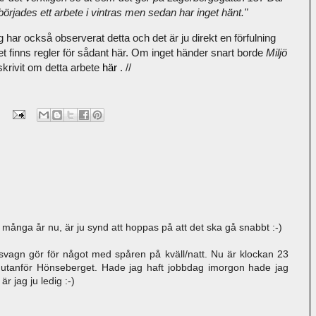
börjades ett arbete i vintras men sedan har inget hänt."
 har också observerat detta och det är ju direkt en förfulning
det finns regler för sådant här. Om inget händer snart borde
Miljö
krivit om detta arbete
här
. //
många år nu, är ju synd att hoppas på att det ska gå snabbt :-)
svagn gör för något med spåren på kväll/natt. Nu är klockan 23
 utanför Hönseberget. Hade jag haft jobbdag imorgon hade jag
r jag ju ledig :-)