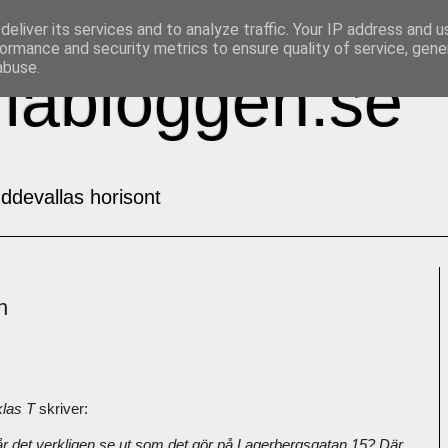
eliver its services and to analyze traffic. Your IP address and 
ormance and security metrics to ensure quality of service, gen
abuse.
labloggen.se
ddevallas horisont
n
klas T
skriver:
år det verkligen se ut som det gör på Lagerbergsgatan 15? Där