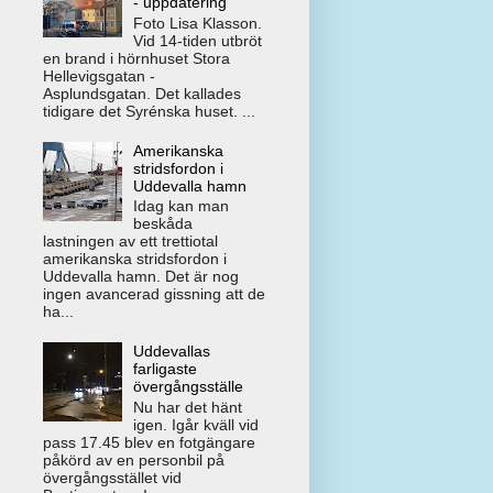
- uppdatering
Foto Lisa Klasson.
Vid 14-tiden utbröt
en brand i hörnhuset Stora
Hellevigsgatan -
Asplundsgatan. Det kallades
tidigare det Syrénska huset. ...
Amerikanska
stridsfordon i
Uddevalla hamn
Idag kan man
beskåda
lastningen av ett trettiotal
amerikanska stridsfordon i
Uddevalla hamn. Det är nog
ingen avancerad gissning att de
ha...
Uddevallas
farligaste
övergångsställe
Nu har det hänt
igen. Igår kväll vid
pass 17.45 blev en fotgängare
påkörd av en personbil på
övergångsstället vid