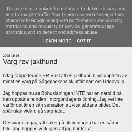
This site uses cookies from Google to deliver its services
uddevallabloggen.se
and to analyze traffic. Your IP address and user-agent are
shared with Google along with performance and security
metrics to ensure quality of service, generate usage
med stort och smått från Uddevallas horisont
statistics, and to detect and address abuse.
LEARN MORE
GOT IT
▼
2008-10-03
Varg rev jakthund
I dag rapporterade SR Väst att en jakthund blivit uppäten av
minst en varg på Sågebackens skjutfält norr om Uddevalla.
Jag hoppas nu att Bohusläningen INTE har en närbild på
den uppätna hunden i morgondagens tidning. Jag vet inte
varför det är en sån sensation att visa sådana bilder. Det
spär utan vidare på varghatet.
Dessvärre är jag rätt säker på att tidningen har en sådan
bild. Jag hoppas verkligen att jag har fel. //