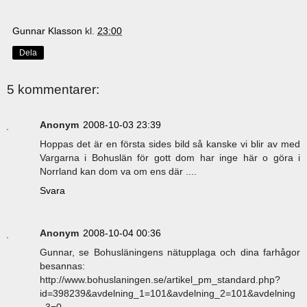
Gunnar Klasson
kl.
23:00
Dela
5 kommentarer:
Anonym
2008-10-03 23:39
Hoppas det är en första sides bild så kanske vi blir av med
Vargarna i Bohuslän för gott dom har inge här o göra i
Norrland kan dom va om ens där ....
Svara
Anonym
2008-10-04 00:36
Gunnar, se Bohusläningens nätupplaga och dina farhågor
besannas:
http://www.bohuslaningen.se/artikel_pm_standard.php?
id=398239&avdelning_1=101&avdelning_2=101&avdelning