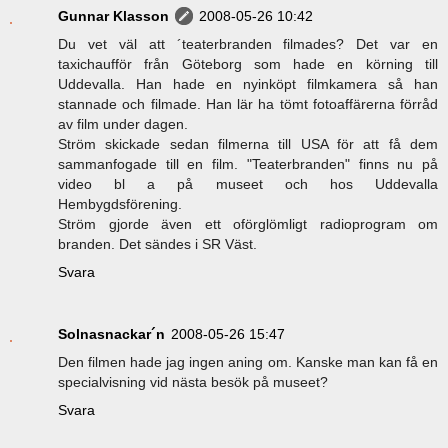
Gunnar Klasson
2008-05-26 10:42
Du vet väl att ´teaterbranden filmades? Det var en
taxichaufför från Göteborg som hade en körning till
Uddevalla. Han hade en nyinköpt filmkamera så han
stannade och filmade. Han lär ha tömt fotoaffärerna förråd
av film under dagen.
Ström skickade sedan filmerna till USA för att få dem
sammanfogade till en film. "Teaterbranden" finns nu på
video bl a på museet och hos Uddevalla
Hembygdsförening.
Ström gjorde även ett oförglömligt radioprogram om
branden. Det sändes i SR Väst.
Svara
Solnasnackar´n
2008-05-26 15:47
Den filmen hade jag ingen aning om. Kanske man kan få en
specialvisning vid nästa besök på museet?
Svara