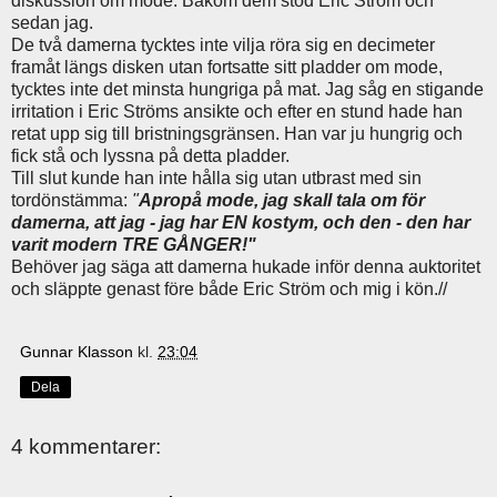
diskussion om mode. Bakom dem stod Eric Ström och
sedan jag.
De två damerna tycktes inte vilja röra sig en decimeter
framåt längs disken utan fortsatte sitt pladder om mode,
tycktes inte det minsta hungriga på mat. Jag såg en stigande
irritation i Eric Ströms ansikte och efter en stund hade han
retat upp sig till bristningsgränsen. Han var ju hungrig och
fick stå och lyssna på detta pladder.
Till slut kunde han inte hålla sig utan utbrast med sin
tordönstämma:
"
Apropå mode, jag skall tala om för
damerna, att jag - jag har EN kostym, och den - den har
varit modern TRE GÅNGER!"
Behöver jag säga att damerna hukade inför denna auktoritet
och släppte genast före både Eric Ström och mig i kön.//
Gunnar Klasson
kl.
23:04
Dela
4 kommentarer: