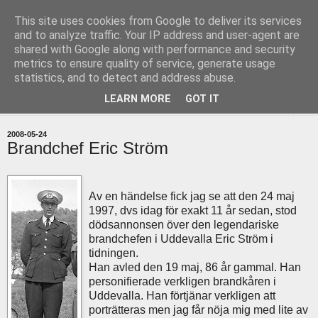
This site uses cookies from Google to deliver its services
uddevallabloggen.se
and to analyze traffic. Your IP address and user-agent are
shared with Google along with performance and security
metrics to ensure quality of service, generate usage
med stort och smått från Uddevallas horisont
statistics, and to detect and address abuse.
LEARN MORE
GOT IT
▼
2008-05-24
Brandchef Eric Ström
Av en händelse fick jag se att den 24 maj
1997, dvs idag för exakt 11 år sedan, stod
dödsannonsen över den legendariske
brandchefen i Uddevalla Eric Ström i
tidningen.
Han avled den 19 maj, 86 år gammal. Han
personifierade verkligen brandkåren i
Uddevalla. Han förtjänar verkligen att
porträtteras men jag får nöja mig med lite av