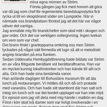
mina egna minnen av Ström.
Första gången jag fick med honom att göra
var då jag som chef för regementets beredskapsstyrka fick
rycka ut till en skogsbrand söder om Ljungskile. När vi
närmade oss brandplatsen förstod jag att det här var något
utöver det vanliga.
Jag anmälde mig för brandchefen som stod mitt i skogen och
gav order. Och det var verkligen ordergivning. Ingen tvekan
om vem som var chef.
Det brann friskt i grantopparna omkring oss men Ström
lyckades på något sätt förmedla ett lugn så att vi metodiskt
angrep branden på ena flanken.
Sedan Uddevalla Hembygdsförening hade bildats var Ström
en av våra flitigaste berättare vid berättaraftnarna. Han var
en mycket kunnig lokalhistoriker och han kände till allt och
alla. Och han hade sina bestämda vanor.
Han anlände dagligen till Bohusläns museum för att äta
lunch på restaurangen. Vi möttes då och då och pratade
med varandra. Och han hade sitt stambord där han satt och
intog sin lunch och var det bordet upptaget var han inte nöjd.
En episod som jag vill dela med mig hände i matkön en dag.
Först i kön stod två damer som var livligt involverade i en