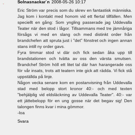
Solnasnackar´n
2008-05-26 10:17
Eric Ström var precis som du skrev en fantastisk människa.
Jag kom i kontakt med honom vid ett flertal tillfällen. Men
speciellt en gång: Som yngling passerade jag Uddevalla
Teater när den stod i lågor. Tillsammans med tre jämnåriga
försågs vi med en slang och med distinkt order från
brandchefen att spruta just i "det" fönstret och ingen annan
stans intill ny order gavs.
Fyra timmar stod vi där och fick sedan åka upp till
brandstationen och tvätta av oss den värsta smutsen.
Brandchef Ström höll ett litet tal där han harangerade oss
för vår insats, trots att teatern inte gick att rädda. Vi fick stå
uppställda på linje.
Någon vecka senare kom en postanvisning från Uddevalla
stad med belopp stort kronor 40:- och med texten
"behjälplig vid eldsläckning av Uddevalla Teater". 40:- var
ett jättebelopp för en ung gosse när det begav sig! Den
talongen finns kvar i mina gömmor.
-loa
Svara