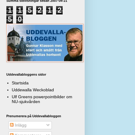
Summa sidvisningar sedan 2007-04-21
1
1
5
2
1
2
5
0
Uddevallabloggens sidor
Startsida
Uddewalla Weckoblad
Ulf Greens powerpointbilder om
NU-sjukvården
Prenumerera på Uddevallabloggen
Inlägg