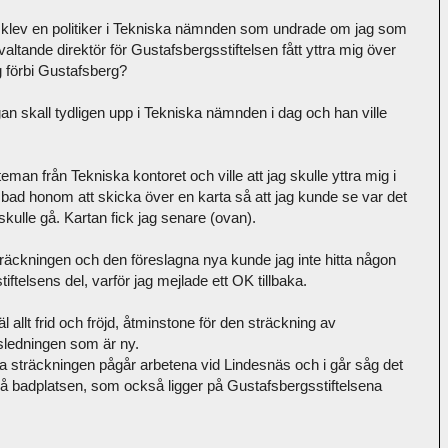
 klev en politiker i Tekniska nämnden som undrade om jag som
valtande direktör för Gustafsbergsstiftelsen fått yttra mig över
 förbi Gustafsberg?
an skall tydligen upp i Tekniska nämnden i dag och han ville
man från Tekniska kontoret och ville att jag skulle yttra mig i
g bad honom att skicka över en karta så att jag kunde se var det
skulle gå. Kartan fick jag senare (ovan).
träckningen och den föreslagna nya kunde jag inte hitta någon
ftelsens del, varför jag mejlade ett OK tillbaka.
l allt frid och fröjd, åtminstone för den sträckning av
sledningen som är ny.
a sträckningen pågår arbetena vid Lindesnäs och i går såg det
på badplatsen, som också ligger på Gustafsbergsstiftelsena