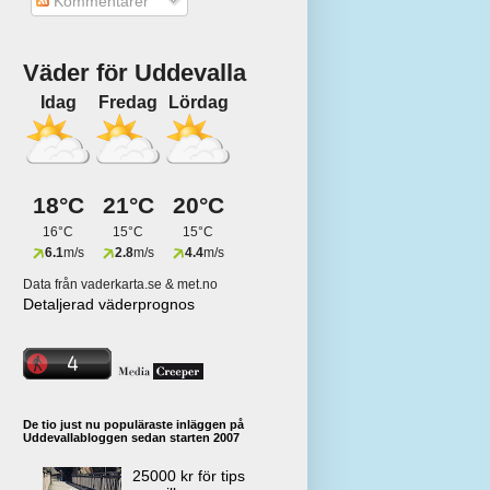
Kommentarer
Väder för Uddevalla
Idag
Fredag
Lördag
18°C
21°C
20°C
16°C
15°C
15°C
6.1
m/s
2.8
m/s
4.4
m/s
Data från vaderkarta.se & met.no
Detaljerad väderprognos
De tio just nu populäraste inläggen på
Uddevallabloggen sedan starten 2007
25000 kr för tips