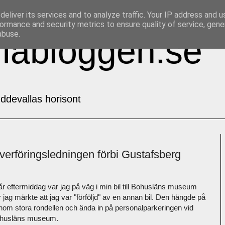
eliver its services and to analyze traffic. Your IP address and 
ormance and security metrics to ensure quality of service, gen
abuse.
labloggen.se
ddevallas horisont
överföringsledningen förbi Gustafsberg
går eftermiddag var jag på väg i min bil till Bohusläns museum
 jag märkte att jag var "förföljd" av en annan bil. Den hängde på
nom stora rondellen och ända in på personalparkeringen vid
husläns museum.