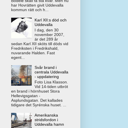
Bodele skall få stå kvar. Men nu
har Hovrätten givit Uddevalla
kommun rätt och h...
Karl XII:s död och
Uddevalla
I dag, den 30
november 2007,
är det 289 år
sedan Karl XII sköts till döds vid
Fredriksten i Fredrikshald,
nuvarande Halden. Fast
egent...
Svår brand i
centrala Uddevalla
- uppdatering
Foto Lisa Klasson.
Vid 14-tiden utbröt
en brand i hörnhuset Stora
Hellevigsgatan -
Asplundsgatan. Det kallades
tidigare det Syrénska huset. ...
Amerikanska
stridsfordon i
Uddevalla hamn