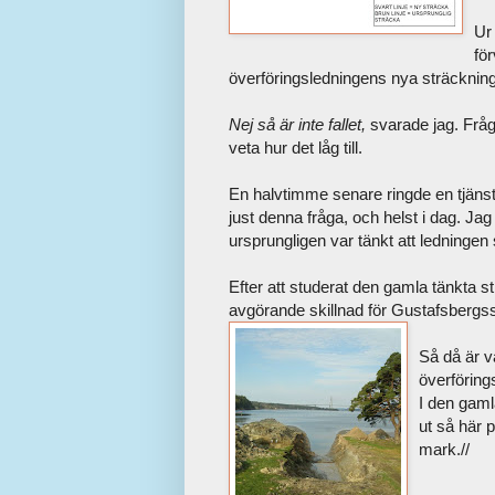
Ur
för
överföringsledningens nya sträckning
Nej så är inte fallet,
svarade jag. Fråg
veta hur det låg till.
En halvtimme senare ringde en tjänste
just denna fråga, och helst i dag. Ja
ursprungligen var tänkt att ledningen 
Efter att studerat den gamla tänkta s
avgörande skillnad för Gustafsbergssti
Så då är vä
överföring
I den gaml
ut så här 
mark.//