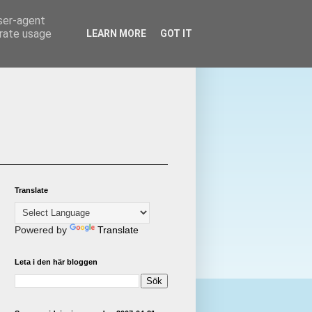
user-agent
erate usage
LEARN MORE
GOT IT
Translate
Powered by
Translate
Leta i den här bloggen