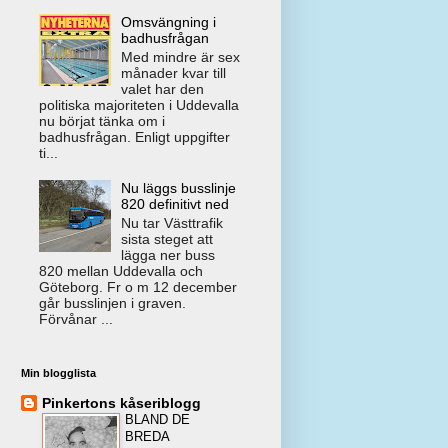
Omsvängning i
badhusfrågan
Med mindre är sex
månader kvar till
valet har den
politiska majoriteten i Uddevalla
nu börjat tänka om i
badhusfrågan. Enligt uppgifter
ti...
Nu läggs busslinje
820 definitivt ned
Nu tar Västtrafik
sista steget att
lägga ner buss
820 mellan Uddevalla och
Göteborg. Fr o m 12 december
går busslinjen i graven.
Förvånar ...
Min blogglista
Pinkertons kåseriblogg
BLAND DE
BREDA