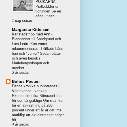
POJKARNA
-
Pratbubblor ur
tidningen Se en
gång i tiden.
1 dag sedan
Margareta Kittelsen
Karlstadstripp med Ann
-
Blandannat till Sandgrund och
Lars Lerin. Kan varmt
rekommenderas. Träffade både
han och "Junior" Sedan båttur
och även besök i
Mariebergsskogen och
mycket...
3 år sedan
Bohus-Posten
Denna krönika publicerades i
Västsverige i veckan
-
Ekonomikrönika Börsraset bra
för den långsiktige Om man kan
får en avkastning på 200
procent under ett år är det inte
märkligt att aktieintresset stiger
hä...
4 år sedan