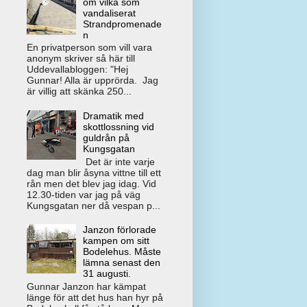
om vilka som
vandaliserat
Strandpromenade
n
En privatperson som vill vara
anonym skriver så här till
Uddevallabloggen: "Hej
Gunnar! Alla är upprörda. Jag
är villig att skänka 250...
Dramatik med
skottlossning vid
guldrån på
Kungsgatan
Det är inte varje
dag man blir åsyna vittne till ett
rån men det blev jag idag. Vid
12.30-tiden var jag på väg
Kungsgatan ner då vespan p...
Janzon förlorade
kampen om sitt
Bodelehus. Måste
lämna senast den
31 augusti.
Gunnar Janzon har kämpat
länge för att det hus han hyr på