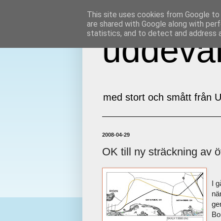
This site uses cookies from Google to d
are shared with Google along with perf
statistics, and to detect and address 
uddeval
med stort och smått från U
2008-04-29
OK till ny sträckning av 
I 
när
ge
Bo