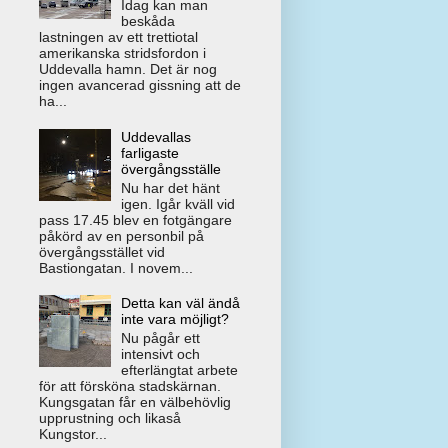
Idag kan man
beskåda
lastningen av ett trettiotal
amerikanska stridsfordon i
Uddevalla hamn. Det är nog
ingen avancerad gissning att de
ha...
Uddevallas
farligaste
övergångsställe
Nu har det hänt
igen. Igår kväll vid
pass 17.45 blev en fotgängare
påkörd av en personbil på
övergångsstället vid
Bastiongatan. I novem...
Detta kan väl ändå
inte vara möjligt?
Nu pågår ett
intensivt och
efterlängtat arbete
för att försköna stadskärnan.
Kungsgatan får en välbehövlig
upprustning och likaså
Kungstor...