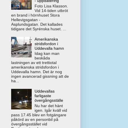
- uppdatering
Foto Lisa Klasson.
Vid 14-tiden utbröt
en brand i hörnhuset Stora
Hellevigsgatan -
Asplundsgatan. Det kallades
tidigare det Syrénska huset. ...
Amerikanska
stridsfordon i
Uddevalla hamn
Idag kan man
beskåda
lastningen av ett trettiotal
amerikanska stridsfordon i
Uddevalla hamn. Det är nog
ingen avancerad gissning att de
ha...
Uddevallas
farligaste
övergångsställe
Nu har det hänt
igen. Igår kväll vid
pass 17.45 blev en fotgängare
påkörd av en personbil på
övergångsstället vid