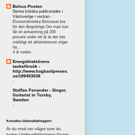
Bohus-Posten
Denna krönika publicerades i
Västsverige i veckan
-
Ekonomikrönika Börsraset bra
för den långsiktige Om man kan
får en avkastning på 200
procent under ett år är det inte
märkligt att aktieintresset stiger
hä...
4 år sedan
Energidirektörens
tankeförsök -
http://www.hagbardpreses.
se/189453038
-
Staffan Fenander - Singer,
Guitarist in Torsby,
Sweden
-
Kontakta Uddevallabloggen!
Är du med om något som du
tycker
Uddevallabloggens
läsare