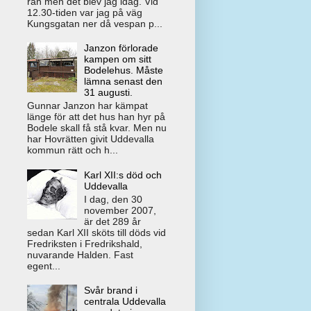
rån men det blev jag idag. Vid
12.30-tiden var jag på väg
Kungsgatan ner då vespan p...
Janzon förlorade
kampen om sitt
Bodelehus. Måste
lämna senast den
31 augusti.
Gunnar Janzon har kämpat
länge för att det hus han hyr på
Bodele skall få stå kvar. Men nu
har Hovrätten givit Uddevalla
kommun rätt och h...
Karl XII:s död och
Uddevalla
I dag, den 30
november 2007,
är det 289 år
sedan Karl XII sköts till döds vid
Fredriksten i Fredrikshald,
nuvarande Halden. Fast
egent...
Svår brand i
centrala Uddevalla