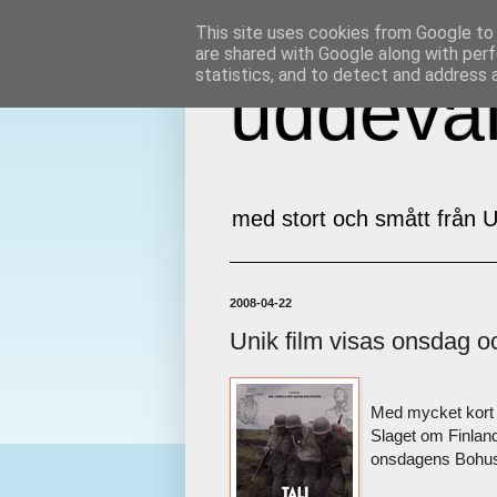
This site uses cookies from Google to d
are shared with Google along with perf
statistics, and to detect and address 
uddeval
med stort och smått från U
2008-04-22
Unik film visas onsdag 
Med mycket kort v
Slaget om Finland
onsdagens Bohus