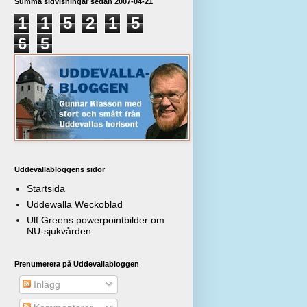
Summa sidvisningar sedan 2007-04-21
1
1
5
2
1
5
6
5
Uddevallabloggens sidor
Startsida
Uddewalla Weckoblad
Ulf Greens powerpointbilder om
NU-sjukvården
Prenumerera på Uddevallabloggen
Inlägg