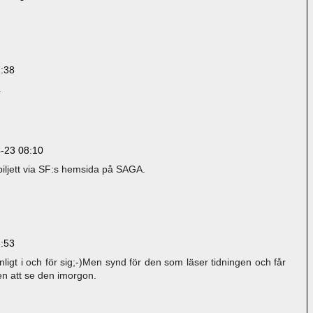
:38
.
-23 08:10
 biljett via SF:s hemsida på SAGA.
:53
nligt i och för sig;-)Men synd för den som läser tidningen och får
en att se den imorgon.