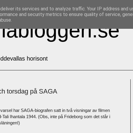
eliver its services and to analyze traffic. Your IP address and 
ormance and security metrics to ensure quality of service, gen
abuse.
labloggen.se
ddevallas horisont
och torsdag på SAGA
arsel har SAGA-biografen satt in två visningar av filmen
-Tali Ihantala 1944. (Obs, inte på Frideborg som det står i
läningen!)