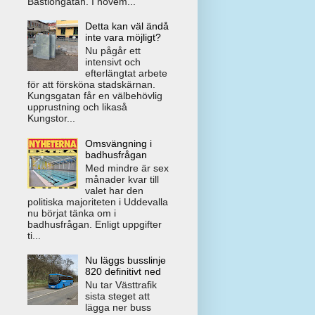
Bastiongatan. I novem...
Detta kan väl ändå
inte vara möjligt?
Nu pågår ett
intensivt och
efterlängtat arbete
för att försköna stadskärnan.
Kungsgatan får en välbehövlig
upprustning och likaså
Kungstor...
Omsvängning i
badhusfrågan
Med mindre är sex
månader kvar till
valet har den
politiska majoriteten i Uddevalla
nu börjat tänka om i
badhusfrågan. Enligt uppgifter
ti...
Nu läggs busslinje
820 definitivt ned
Nu tar Västtrafik
sista steget att
lägga ner buss