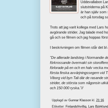
Uddevallabon Lars 
slutstriderna på 
är han själv som s
och på torsdag sam
Trots att jag varit kollega med Lars 
avgörande strider. Jag talade med hon
gå och se filmen och jag hoppas förstå
I beskrivningen om filmen står det bl 
"De allierade landsteg i Normandie d
förkrossande övermakt sin storoffensi
förlorade på en och en halv vecka mer
första finska avvärjningssegern vid 
Viborg vid byn Tali där de rasande st
strider, de största som någonsin utk
och 150 000 ryska."//
Upplagd av
Gunnar Klasson
kl.
21:16
Etiketter:
Finlandsfrivillig
,
Lars Björklun