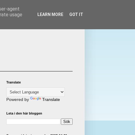
user-agent
erate usage
LEARN MORE
GOT IT
Translate
Powered by
Translate
Leta i den här bloggen