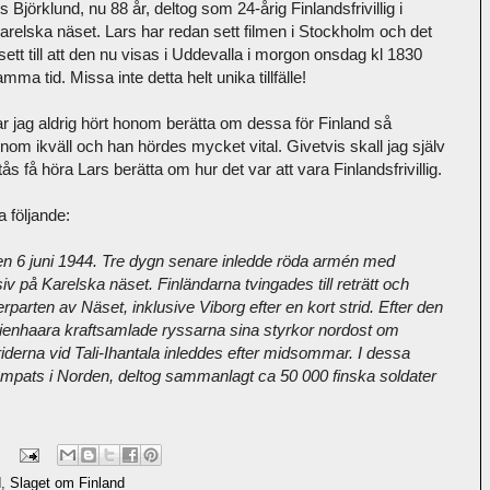
Björklund, nu 88 år, deltog som 24-årig Finlandsfrivillig i
Karelska näset. Lars har redan sett filmen i Stockholm och det
ett till att den nu visas i Uddevalla i morgon onsdag kl 1830
ma tid. Missa inte detta helt unika tillfälle!
har jag aldrig hört honom berätta om dessa för Finland så
om ikväll och han hördes mycket vital. Givetvis skall jag själv
s få höra Lars berätta om hur det var att vara Finlandsfrivillig.
a följande:
en 6 juni 1944. Tre dygn senare inledde röda armén med
v på Karelska näset. Finländarna tvingades till reträtt och
parten av Näset, inklusive Viborg efter en kort strid. Efter den
Tienhaara kraftsamlade ryssarna sina styrkor nordost om
riderna vid Tali-Ihantala inleddes efter midsommar. I dessa
ämpats i Norden, deltog sammanlagt ca 50 000 finska soldater
d
,
Slaget om Finland