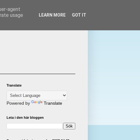
user-agent
erate usage
LEARN MORE
GOT IT
Translate
Powered by
Translate
Leta i den här bloggen