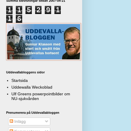
Summa sidvisningar sedan 2007-04-21
1
1
5
2
9
1
1
6
Uddevallabloggens sidor
Startsida
Uddewalla Weckoblad
Ulf Greens powerpointbilder om
NU-sjukvården
Prenumerera på Uddevallabloggen
Inlägg