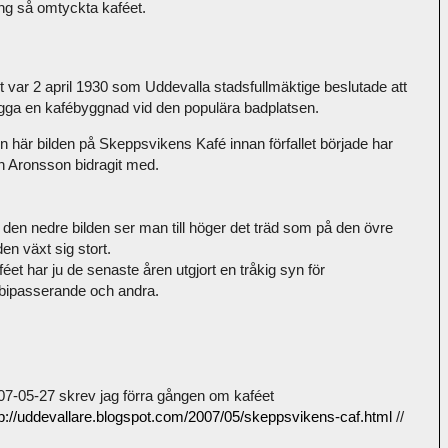
ng så omtyckta kaféet.
t var 2 april 1930 som Uddevalla stadsfullmäktige beslutade att
gga en kafébyggnad vid den populära badplatsen.
n här bilden på Skeppsvikens Kafé innan förfallet började har
n Aronsson bidragit med.
 den nedre bilden ser man till höger det träd som på den övre
den växt sig stort.
éet har ju de senaste åren utgjort en tråkig syn för
rbipasserande och andra.
07-05-27 skrev jag förra gången om kaféet
tp://uddevallare.blogspot.com/2007/05/skeppsvikens-caf.html
//