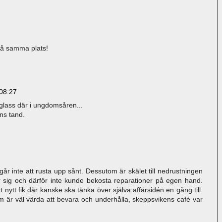
 på samma plats!
08:27
glass där i ungdomsåren...
ns tand.
går inte att rusta upp sånt. Dessutom är skälet till nedrustningen
r sig och därför inte kunde bekosta reparationer på egen hand.
t nytt fik där kanske ska tänka över själva affärsidén en gång till.
m är väl värda att bevara och underhålla, skeppsvikens café var