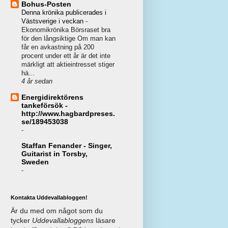
Bohus-Posten
Denna krönika publicerades i
Västsverige i veckan
-
Ekonomikrönika Börsraset bra
för den långsiktige Om man kan
får en avkastning på 200
procent under ett år är det inte
märkligt att aktieintresset stiger
hä...
4 år sedan
Energidirektörens
tankeförsök -
http://www.hagbardpreses.
se/189453038
-
Staffan Fenander - Singer,
Guitarist in Torsby,
Sweden
-
Kontakta Uddevallabloggen!
Är du med om något som du
tycker
Uddevallabloggens
läsare