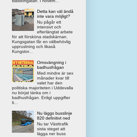
Bastiongatan. I novem...
Detta kan väl ändå
inte vara möjligt?
Nu pågår ett
intensivt och
efterlängtat arbete
för att försköna stadskärnan.
Kungsgatan får en välbehövlig
upprustning och likaså
Kungstor...
Omsvängning i
badhusfrågan
Med mindre är sex
månader kvar till
valet har den
politiska majoriteten i Uddevalla
nu börjat tänka om i
badhusfrågan. Enligt uppgifter
ti...
Nu läggs busslinje
820 definitivt ned
Nu tar Västtrafik
sista steget att
lägga ner buss