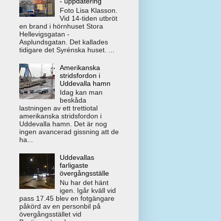
- uppdatering
Foto Lisa Klasson.
Vid 14-tiden utbröt
en brand i hörnhuset Stora
Hellevigsgatan -
Asplundsgatan. Det kallades
tidigare det Syrénska huset. ...
Amerikanska
stridsfordon i
Uddevalla hamn
Idag kan man
beskåda
lastningen av ett trettiotal
amerikanska stridsfordon i
Uddevalla hamn. Det är nog
ingen avancerad gissning att de
ha...
Uddevallas
farligaste
övergångsställe
Nu har det hänt
igen. Igår kväll vid
pass 17.45 blev en fotgängare
påkörd av en personbil på
övergångsstället vid