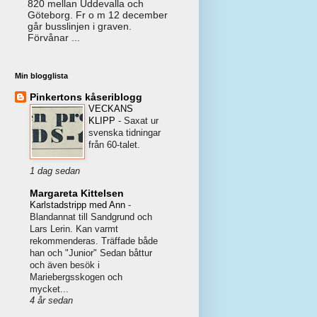
820 mellan Uddevalla och
Göteborg. Fr o m 12 december
går busslinjen i graven.
Förvånar ...
Min blogglista
Pinkertons kåseriblogg
VECKANS
KLIPP
-
Saxat ur
svenska tidningar
från 60-talet.
1 dag sedan
Margareta Kittelsen
Karlstadstripp med Ann
-
Blandannat till Sandgrund och
Lars Lerin. Kan varmt
rekommenderas. Träffade både
han och "Junior" Sedan båttur
och även besök i
Mariebergsskogen och
mycket...
4 år sedan