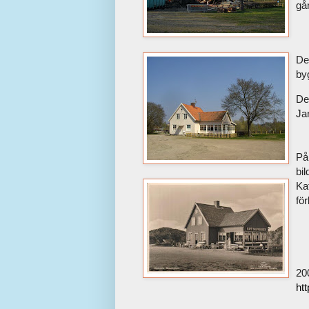
gå
D
e
by
De
Ja
På
bil
Kaf
fö
20
ht