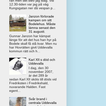
rån men det blev jag idag. Vid
12.30-tiden var jag på väg
Kungsgatan ner då vespan p...
Janzon förlorade
kampen om sitt
Bodelehus. Måste
lämna senast den
31 augusti.
Gunnar Janzon har kämpat
länge för att det hus han hyr på
Bodele skall få stå kvar. Men nu
har Hovrätten givit Uddevalla
kommun rätt och h...
Karl XII:s död och
Uddevalla
I dag, den 30
november 2007,
är det 289 år
sedan Karl XII sköts till döds vid
Fredriksten i Fredrikshald,
nuvarande Halden. Fast
egent...
Svår brand i
centrala Uddevalla