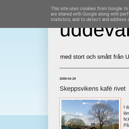
This site uses cookies from Google to d
are shared with Google along with perf
statistics, and to detect and address 
uddeval
med stort och smått från U
2008-04-29
Skeppsvikens kafé rivet
I 
län
fi
På