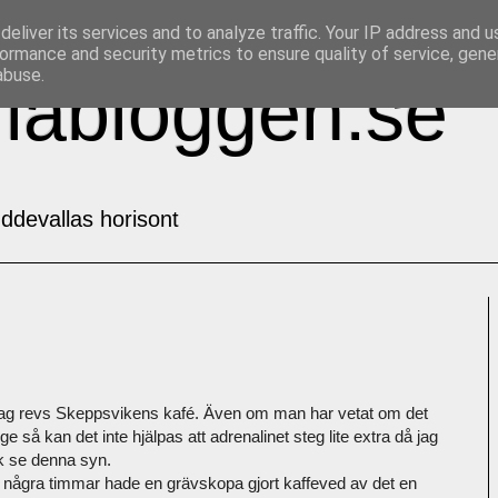
eliver its services and to analyze traffic. Your IP address and 
ormance and security metrics to ensure quality of service, gen
abuse.
labloggen.se
ddevallas horisont
dag revs Skeppsvikens kafé. Även om man har vetat om det
ge så kan det inte hjälpas att adrenalinet steg lite extra då jag
ck se denna syn.
 några timmar hade en grävskopa gjort kaffeved av det en