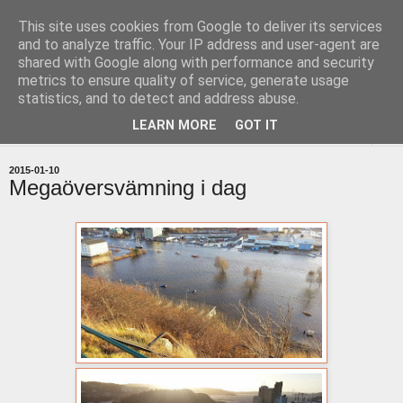
This site uses cookies from Google to deliver its services
uddevallabloggen.se
and to analyze traffic. Your IP address and user-agent are
shared with Google along with performance and security
metrics to ensure quality of service, generate usage
med stort och smått från Uddevallas horisont
statistics, and to detect and address abuse.
LEARN MORE
GOT IT
▼
2015-01-10
Megaöversvämning i dag