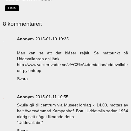
Dela
8 kommentarer:
Anonym
2015-01-10 19:35
Man kan se att det blåser rejält. Se mätpunkt på
Uddevallabron enl länk.
http://www.vackertvader.se/v%C3%A4derstation/uddevallabr
on-pylontopp
Svara
Anonym
2015-01-11 10:55
Skulle gå till centrum via Museet lördag kl 14.00, möttes av
helt översvämmad Kampenhof. Bott i Uddevalla sedan 1964
aldrig sett något liknande detta.
"Uddevallabo"
Svara