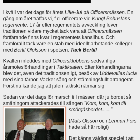
I kväll var det dags för årets
Lille-Jul
på
Officersmässen.
En
gång om året träffas vi, f.d. officerare vid
Kungl Bohusläns
regemente
. 17 år efter regementets avveckling lever
traditionen vidare mycket tack vara att
Officersmässen
fortfarande finns kvar i regementets kanslihus. Och
framförallt tack vare en stab med ideellt arbetande kolleger
med
Bertil Olofsson
i spetsen.
Tack Bertil!
Kvällen inleddes med
Officersklubbens
sedvanliga
årsmötesförhandlingar i
Taktiksalen
. Efter förhandlingarna
blev det, även det traditionsenligt, besök av
Uddevallas lucia
med sina tärnor. Vacker sång och stämningsfullt arrangerat.
Först nu kände jag att julen faktiskt närmar sig.
Sedan var det dags för marsch till mässen där julbordet så
småningom attackerades till sången
"Kom, kom, kom till
smörgåsbordet......."
(
Mats Olsson
och
Lennart Fors
hade så här roligt)
Det känns väldigt speciellt att