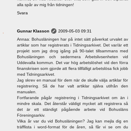
alla spår av mig från tidningen!
Svara
Gunnar Klasson
2009-05-03 09:31
Annaa: Bohusläningen har på intet sätt påverkat urvalet av
artiklar som har registrerats i Tidningsarkivet. Det var/är ett
projekt som jag drog igång på 90-talet tillsammans med
Bohusläningen och sedermera Arbetslivsenheten vid
Uddevalla kommun. Det var hög arbetslöshet vid den förra
finanskrisen som gjorde att flera tillfälligt arbetslösa fick jobb
med Tidningsarkivet.
Jag skrev en manual för dem när de skulle välja artiklar för
registrering. Så de har valt artiklar själva utifrån den
manualen.
Fortfarande pågår registrering i Tidningsarkivet om än i
mindre skala. Det återstår väldigt mycket att registrera så
det är ett ständigt pågående arbete vid Bohusläns
Föreningsarkiv.
Vilka år var du vid Bohusläningen? Jag kan mejla dig en
träfflista i word-format för de åren, så får vi se om du