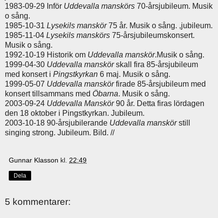
1983-09-29 Inför
Uddevalla manskörs
70-årsjubileum. Musik
o sång.
1985-10-31
Lysekils manskör
75 år. Musik o sång. ,jubileum.
1985-11-04
Lysekils manskörs
75-årsjubileumskonsert.
Musik o sång.
1992-10-19 Historik om
Uddevalla manskör
.Musik o sång.
1999-04-30
Uddevalla manskör
skall fira 85-årsjubileum
med konsert i
Pingstkyrkan
6 maj. Musik o sång.
1999-05-07
Uddevalla manskör
firade 85-årsjubileum med
konsert tillsammans med
Öbarna
. Musik o sång.
2003-09-24
Uddevalla Manskör
90 år. Detta firas lördagen
den 18 oktober i Pingstkyrkan. Jubileum.
2003-10-18 90-årsjubilerande
Uddevalla manskör
still
singing strong. Jubileum. Bild. //
Gunnar Klasson
kl.
22:49
Dela
5 kommentarer: