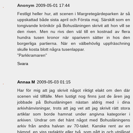
Anonym
2009-05-01 17:44
Festligt heller hur, att scenen i Margretegärdeparken är så
uppskattad både sista april och Första maj. Särskilt som en
tongivande krönikör på Bohusläningen skrivit att hon vill se
den riven. Men nu rivs den väl till en kostnad av flera
hundra tusen kronor när sparivern sätter in hos den
borgerliga partierna. När en välbehövlig uppfräschning
skulle kosta blott några tusenlappar.
"Parkkramaren"
Svara
Annaa M
2009-05-03 01:15
Har för mig att jag skrivit något riktigt elakt om den där
scenen vid tillfälle. Men lustigt nog finns just de åren jag
jobbade på Bohusläningen nästan aldrig med i dina
arkivhänvisningar, trots att jag vet att jag skrivit rätt stora
artiklar som borde hamnat under angivna kategorier i
arkiven. Undrar om det hänt något med Bohusläningens
arkiv från andra halvan av 70-talet. Kanske rent av en
hämnd, en viss redaktör eller två, som gått in och utplånat