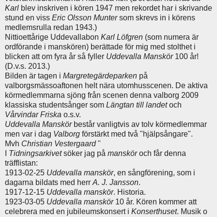
Karl
blev inskriven i kören 1947 men rekordet har i skrivande
stund en viss
Eric Olsson Munter
som skrevs in i körens
medlemsrulla redan 1943.)
Nittioettårige Uddevallabon
Karl Löfgren
(som numera är
ordförande i manskören) berättade för mig med stolthet i
blicken att om fyra år så fyller
Uddevalla Manskör
100 år!
(D.v.s. 2013.)
Bilden är tagen i
Margretegärdeparken
på
valborgsmässoaftonen helt nära utomhusscenen. De aktiva
körmedlemmarna sjöng från scenen denna valborg 2009
klassiska studentsånger som
Längtan till landet
och
Vårvindar Friska
o.s.v.
Uddevalla Manskör
består vanligtvis av tolv körmedlemmar
men var i dag
Valborg
förstärkt med två "hjälpsångare".
Mvh
Christian Vestergaard
"
I
Tidningsarkivet
söker jag på
manskör
och får denna
träfflistan:
1913-02-25
Uddevalla manskör
, en sångförening, som i
dagarna bildats med herr
A. J. Jansson
.
1917-12-15
Uddevalla manskör
. Historia.
1923-03-05
Uddevalla manskör
10 år. Kören kommer att
celebrera med en jubileumskonsert i
Konserthuset
. Musik o