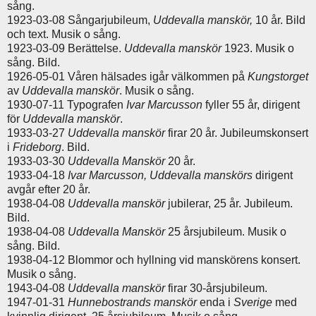
sång.
1923-03-08 Sångarjubileum,
Uddevalla manskör,
10 år. Bild
och text. Musik o sång.
1923-03-09 Berättelse.
Uddevalla manskör
1923. Musik o
sång. Bild.
1926-05-01 Våren hälsades igår välkommen på
Kungstorget
av
Uddevalla manskör
. Musik o sång.
1930-07-11 Typografen
Ivar Marcusson
fyller 55 år, dirigent
för
Uddevalla manskör
.
1933-03-27
Uddevalla manskör
firar 20 år. Jubileumskonsert
i
Frideborg
. Bild.
1933-03-30
Uddevalla Manskör
20 år.
1933-04-18
Ivar Marcusson, Uddevalla manskörs
dirigent
avgår efter 20 år.
1938-04-08
Uddevalla manskör
jubilerar, 25 år. Jubileum.
Bild.
1938-04-08
Uddevalla Manskör
25 årsjubileum. Musik o
sång. Bild.
1938-04-12 Blommor och hyllning vid manskörens konsert.
Musik o sång.
1943-04-08
Uddevalla manskör
firar 30-årsjubileum.
1947-01-31
Hunnebostrands manskör
enda i
Sverige
med