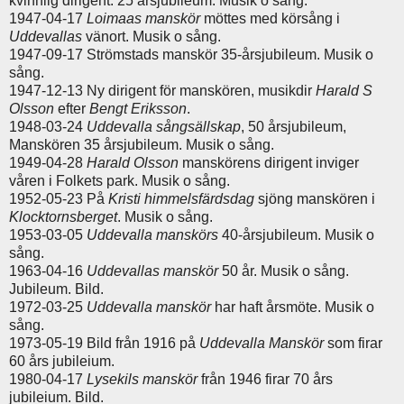
kvinnlig dirigent. 25 årsjubileum. Musik o sång.
1947-04-17
Loimaas manskör
möttes med körsång i
Uddevallas
vänort. Musik o sång.
1947-09-17 Strömstads manskör 35-årsjubileum. Musik o
sång.
1947-12-13 Ny dirigent för manskören, musikdir
Harald S
Olsson
efter
Bengt Eriksson
.
1948-03-24
Uddevalla sångsällskap
, 50 årsjubileum,
Manskören 35 årsjubileum. Musik o sång.
1949-04-28
Harald Olsson
manskörens dirigent inviger
våren i Folkets park. Musik o sång.
1952-05-23 På
Kristi himmelsfärdsdag
sjöng manskören i
Klocktornsberget
. Musik o sång.
1953-03-05
Uddevalla manskörs
40-årsjubileum. Musik o
sång.
1963-04-16
Uddevallas manskör
50 år. Musik o sång.
Jubileum. Bild.
1972-03-25
Uddevalla manskör
har haft årsmöte. Musik o
sång.
1973-05-19 Bild från 1916 på
Uddevalla Manskör
som firar
60 års jubileium.
1980-04-17
Lysekils manskör
från 1946 firar 70 års
jubileium. Bild.