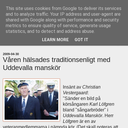
This site uses cookies from Google to deliver its services
uddevallabloggen.se
and to analyze traffic. Your IP address and user-agent are
shared with Google along with performance and security
metrics to ensure quality of service, generate usage
med stort och smått från Uddevallas horisont
statistics, and to detect and address abuse.
LEARN MORE
GOT IT
▼
2009-04-30
Våren hälsades traditionsenligt med
Uddevalla manskör
Insänt av
Christian
Vestergaard
:
"Sänder en bild på
körsångaren
Karl Löfgren
bland "sångarbröder" i
Uddevalla Manskör
. Herr
Löfgren
är en av
veteranmedlemmarna i nämnda kör. (Det skall noteras att