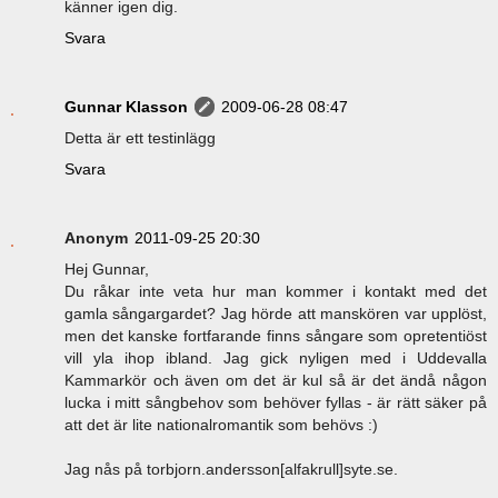
känner igen dig.
Svara
Gunnar Klasson
2009-06-28 08:47
Detta är ett testinlägg
Svara
Anonym
2011-09-25 20:30
Hej Gunnar,
Du råkar inte veta hur man kommer i kontakt med det
gamla sångargardet? Jag hörde att manskören var upplöst,
men det kanske fortfarande finns sångare som opretentiöst
vill yla ihop ibland. Jag gick nyligen med i Uddevalla
Kammarkör och även om det är kul så är det ändå någon
lucka i mitt sångbehov som behöver fyllas - är rätt säker på
att det är lite nationalromantik som behövs :)
Jag nås på torbjorn.andersson[alfakrull]syte.se.