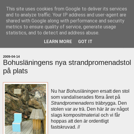
This site uses cookies from Google to deliver its services
uddevallabloggen.se
and to analyze traffic. Your IP address and user-agent are
shared with Google along with performance and security
metrics to ensure quality of service, generate usage
med stort och smått från Uddevallas horisont
statistics, and to detect and address abuse.
LEARN MORE
GOT IT
▼
2009-04-14
Bohusläningens nya strandpromenadstol
på plats
Nu har
Bohusläningen
ersatt den stol
som vandaliserades förra året på
Strandpromenadens
träbrygga. Den
stolen var av trä. Den här är av något
slags kompositmaterial och vi får
hoppas att den är ordentligt
fastskruvad. //