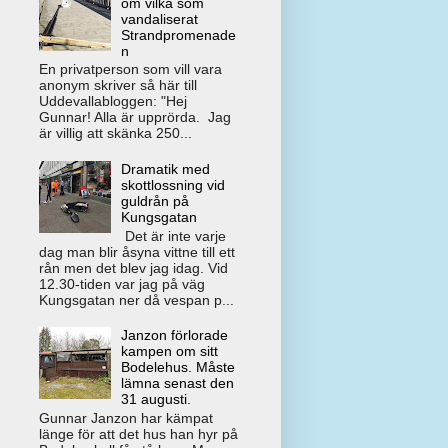
om vilka som
vandaliserat
Strandpromenade
n
En privatperson som vill vara
anonym skriver så här till
Uddevallabloggen: "Hej
Gunnar! Alla är upprörda. Jag
är villig att skänka 250...
Dramatik med
skottlossning vid
guldrån på
Kungsgatan
Det är inte varje
dag man blir åsyna vittne till ett
rån men det blev jag idag. Vid
12.30-tiden var jag på väg
Kungsgatan ner då vespan p...
Janzon förlorade
kampen om sitt
Bodelehus. Måste
lämna senast den
31 augusti.
Gunnar Janzon har kämpat
länge för att det hus han hyr på