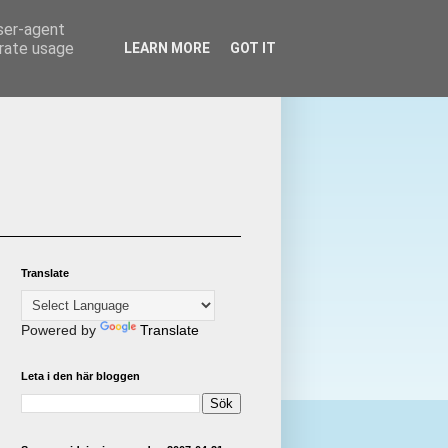
user-agent
erate usage
LEARN MORE
GOT IT
Translate
Powered by
Translate
Leta i den här bloggen