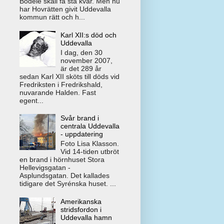
Bodele skall få stå kvar. Men nu
har Hovrätten givit Uddevalla
kommun rätt och h...
Karl XII:s död och
Uddevalla
I dag, den 30
november 2007,
är det 289 år
sedan Karl XII sköts till döds vid
Fredriksten i Fredrikshald,
nuvarande Halden. Fast
egent...
Svår brand i
centrala Uddevalla
- uppdatering
Foto Lisa Klasson.
Vid 14-tiden utbröt
en brand i hörnhuset Stora
Hellevigsgatan -
Asplundsgatan. Det kallades
tidigare det Syrénska huset. ...
Amerikanska
stridsfordon i
Uddevalla hamn