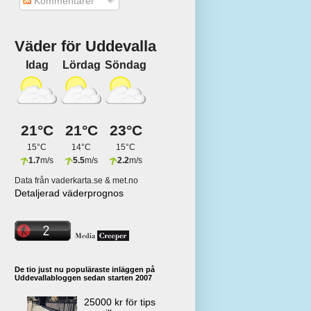
Kommentarer
Väder för Uddevalla
Idag
Lördag
Söndag
21°C
21°C
23°C
15°C
14°C
15°C
1.7
m/s
5.5
m/s
2.2
m/s
Data från vaderkarta.se & met.no
Detaljerad väderprognos
De tio just nu populäraste inläggen på
Uddevallabloggen sedan starten 2007
25000 kr för tips