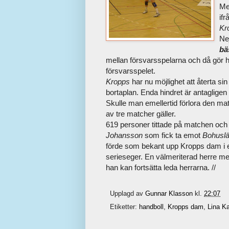
Me
if
Kr
Ne
bä
mellan försvarsspelarna och då gör h
försvarsspelet.
Kropps
har nu möjlighet att återta s
bortaplan. Enda hindret är antagligen
Skulle man emellertid förlora den mat
av tre matcher gäller.
619 personer tittade på matchen och f
Johansson
som fick ta emot
Bohuslä
förde som bekant upp Kropps dam i eli
serieseger. En välmeriterad herre med
han kan fortsätta leda herrarna. //
Upplagd av
Gunnar Klasson
kl.
22:07
Etiketter:
handboll
,
Kropps dam
,
Lina K