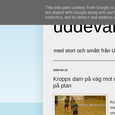
This site uses cookies from Google to d
are shared with Google along with perf
statistics, and to detect and address 
uddeval
med stort och smått från U
2009-04-15
Kropps dam på väg mot ny
på plan
Kr
me
si