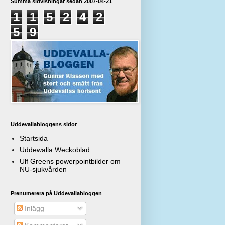
Summa sidvisningar sedan 2007-04-21
1
1
5
2
4
2
5
9
Uddevallabloggens sidor
Startsida
Uddewalla Weckoblad
Ulf Greens powerpointbilder om
NU-sjukvården
Prenumerera på Uddevallabloggen
Inlägg