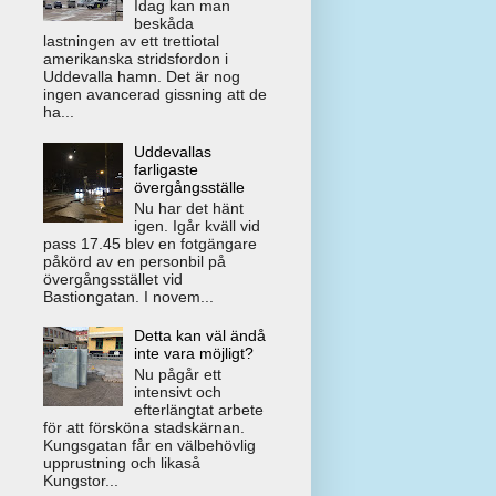
Idag kan man
beskåda
lastningen av ett trettiotal
amerikanska stridsfordon i
Uddevalla hamn. Det är nog
ingen avancerad gissning att de
ha...
Uddevallas
farligaste
övergångsställe
Nu har det hänt
igen. Igår kväll vid
pass 17.45 blev en fotgängare
påkörd av en personbil på
övergångsstället vid
Bastiongatan. I novem...
Detta kan väl ändå
inte vara möjligt?
Nu pågår ett
intensivt och
efterlängtat arbete
för att försköna stadskärnan.
Kungsgatan får en välbehövlig
upprustning och likaså
Kungstor...