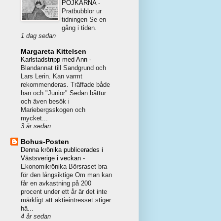
POJKARNA
-
Pratbubblor ur
tidningen Se en
gång i tiden.
1 dag sedan
Margareta Kittelsen
Karlstadstripp med Ann
-
Blandannat till Sandgrund och
Lars Lerin. Kan varmt
rekommenderas. Träffade både
han och "Junior" Sedan båttur
och även besök i
Mariebergsskogen och
mycket...
3 år sedan
Bohus-Posten
Denna krönika publicerades i
Västsverige i veckan
-
Ekonomikrönika Börsraset bra
för den långsiktige Om man kan
får en avkastning på 200
procent under ett år är det inte
märkligt att aktieintresset stiger
hä...
4 år sedan