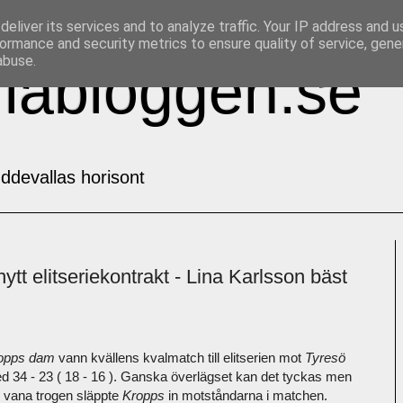
eliver its services and to analyze traffic. Your IP address and 
ormance and security metrics to ensure quality of service, gen
abuse.
labloggen.se
ddevallas horisont
tt elitseriekontrakt - Lina Karlsson bäst
opps dam
vann kvällens kvalmatch till elitserien mot
Tyresö
d 34 - 23 ( 18 - 16 ). Ganska överlägset kan det tyckas men
n vana trogen släppte
Kropps
in motståndarna i matchen.