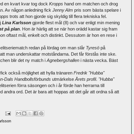
d en kvart kvar tog dock
Kropps
hand om matchen och drog
rån. Av någon anledning fick
Jenny Alm
pris som bästa spelare i
opps
trots att hon gjorde sig skyldig till flera tekniska fel.
j
Lina Karlsson
gjorde flest mål (8) och var enligt min mening
st på plan
. Hon är härlig att se när hon orädd kastar sig fram
on oftast mål, enkelt och distinkt. Dessutom är hon en rese i
in elitseriematch redan på lördag om man slår
Tyresö
på
 att man underskattar motståndarna. Det får förstås inte ske.
chen blir det ny match i
Agnebergshallen
i nästa vecka. Bäst
ick också möjlighet att hylla tränaren
Fredrik "Hubba"
n-Dals Handbollsförbunds
utmärkelse
Årets profil
.
"Hubba"
tserien förra säsongen och i år förde han herrarna till
 andra ord. Det är bara att hoppas att det går att ordna så att
arlsson