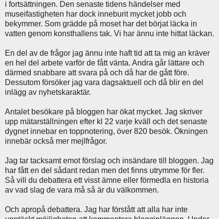
i fortsättningen. Den senaste tidens händelser med
museifastigheten har dock inneburit mycket jobb och
bekymmer. Som grädde på moset har det börjat läcka in
vatten genom konsthallens tak. Vi har ännu inte hittat läckan.
En del av de frågor jag ännu inte haft tid att ta mig an kräver
en hel del arbete varför de fått vänta. Andra går lättare och
därmed snabbare att svara på och då har de gått före.
Dessutom försöker jag vara dagsaktuell och då blir en del
inlägg av nyhetskaraktär.
Antalet besökare på bloggen har ökat mycket. Jag skriver
upp mätarställningen efter kl 22 varje kväll och det senaste
dygnet innebar en toppnotering, över 820 besök. Ökningen
innebär också mer mejlfrågor.
Jag tar tacksamt emot förslag och insändare till bloggen. Jag
har fått en del sådant redan men det finns utrymme för fler.
Så vill du debattera ett visst ämne eller förmedla en historia
av vad slag de vara må så är du välkommen.
Och apropå debattera. Jag har förstått att alla har inte