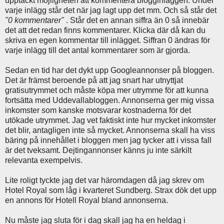
upptäckt möjligheten att kommentera blogginläggen. Under
varje inlägg står det när jag lagt upp det mm. Och så står det
"0 kommentarer"
. Står det en annan siffra än 0 så innebär
det att det redan finns kommentarer. Klicka där då kan du
skriva en egen kommentar till inlägget. Siffran 0 ändras för
varje inlägg till det antal kommentarer som är gjorda.
Sedan en tid har det dykt upp Googleannonser på bloggen.
Det är främst beroende på att jag snart har utnyttjat
gratisutrymmet och måste köpa mer utrymme för att kunna
fortsätta med Uddevallabloggen. Annonserna ger mig vissa
inkomster som kanske motsvarar kostnaderna för det
utökade utrymmet. Jag vet faktiskt inte hur mycket inkomster
det blir, antagligen inte så mycket. Annonserna skall ha viss
bäring på innehållet i bloggen men jag tycker att i vissa fall
är det tveksamt. Dejtingannonser känns ju inte särkilt
relevanta exempelvis.
Lite roligt tyckte jag det var häromdagen då jag skrev om
Hotel Royal som låg i kvarteret Sundberg. Strax dök det upp
en annons för Hotell Royal bland annonserna.
Nu måste jag sluta för i dag skall jag ha en heldag i