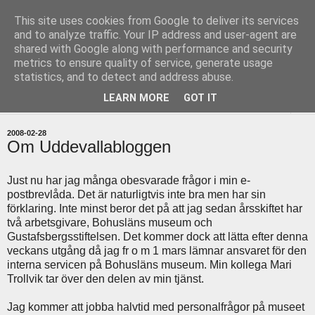
This site uses cookies from Google to deliver its services
uddevallabloggen.se
and to analyze traffic. Your IP address and user-agent are
shared with Google along with performance and security
metrics to ensure quality of service, generate usage
med stort och smått från Uddevallas horisont
statistics, and to detect and address abuse.
LEARN MORE
GOT IT
▼
2008-02-28
Om Uddevallabloggen
Just nu har jag många obesvarade frågor i min e-
postbrevlåda. Det är naturligtvis inte bra men har sin
förklaring. Inte minst beror det på att jag sedan årsskiftet har
två arbetsgivare, Bohusläns museum och
Gustafsbergsstiftelsen. Det kommer dock att lätta efter denna
veckans utgång då jag fr o m 1 mars lämnar ansvaret för den
interna servicen på Bohusläns museum. Min kollega Mari
Trollvik tar över den delen av min tjänst.
Jag kommer att jobba halvtid med personalfrågor på museet