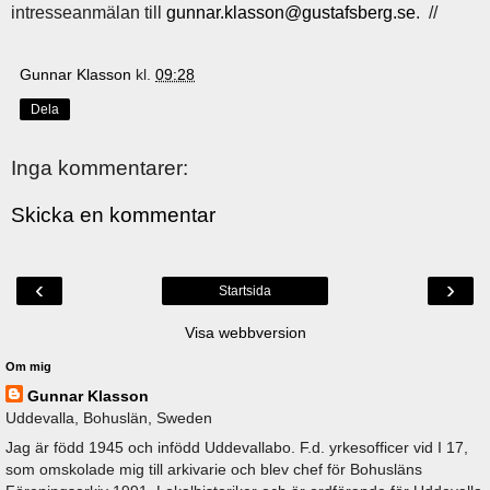
intresseanmälan till
gunnar.klasson@gustafsberg.se
. //
Gunnar Klasson
kl.
09:28
Dela
Inga kommentarer:
Skicka en kommentar
‹
›
Startsida
Visa webbversion
Om mig
Gunnar Klasson
Uddevalla, Bohuslän, Sweden
Jag är född 1945 och infödd Uddevallabo. F.d. yrkesofficer vid I 17,
som omskolade mig till arkivarie och blev chef för Bohusläns