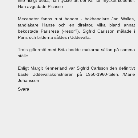
inte riktigt detta; han tyckte att det var för mycket kotterier.
Han avgudade Picasso.
Mecenater fanns runt honom - bokhandlare Jan Walles,
tandläkare Hanse och en direktör, vilka bland annat
bekostade Parisresa (-resor?). Sigfrid Carlsson målade i
Paris och bilderna såldes i Uddevalla.
Trots giftermål med Brita bodde makarna sällan på samma
ställe.
Enligt Margit Kennerland var Sigfrid Carlsson den definitivt
bäste Uddevallakonstnären på 1950-1960-talen. /Marie
Johansson
Svara