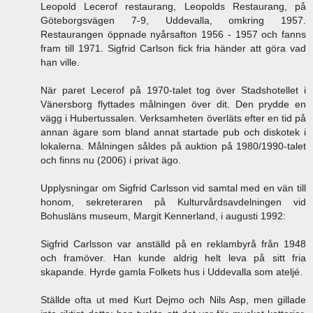
Leopold Lecerof restaurang, Leopolds Restaurang, på
Göteborgsvägen 7-9, Uddevalla, omkring 1957.
Restaurangen öppnade nyårsafton 1956 - 1957 och fanns
fram till 1971. Sigfrid Carlson fick fria händer att göra vad
han ville.
När paret Lecerof på 1970-talet tog över Stadshotellet i
Vänersborg flyttades målningen över dit. Den prydde en
vägg i Hubertussalen. Verksamheten överläts efter en tid på
annan ägare som bland annat startade pub och diskotek i
lokalerna. Målningen såldes på auktion på 1980/1990-talet
och finns nu (2006) i privat ägo.
Upplysningar om Sigfrid Carlsson vid samtal med en vän till
honom, sekreteraren på Kulturvårdsavdelningen vid
Bohusläns museum, Margit Kennerland, i augusti 1992:
Sigfrid Carlsson var anställd på en reklambyrå från 1948
och framöver. Han kunde aldrig helt leva på sitt fria
skapande. Hyrde gamla Folkets hus i Uddevalla som ateljé.
Ställde ofta ut med Kurt Dejmo och Nils Asp, men gillade