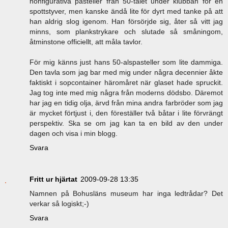
nonfigurativa pasteller från 50-talet under klubban för en
spottstyver, men kanske ändå lite för dyrt med tanke på att
han aldrig slog igenom. Han försörjde sig, åter så vitt jag
minns, som plankstrykare och slutade så småningom,
åtminstone officiellt, att måla tavlor.
För mig känns just hans 50-alspasteller som lite dammiga.
Den tavla som jag bar med mig under några decennier åkte
faktiskt i sopcontainer häromåret när glaset hade spruckit.
Jag tog inte med mig några från moderns dödsbo. Däremot
har jag en tidig olja, ärvd från mina andra farbröder som jag
är mycket förtjust i, den föreställer två båtar i lite förvrängt
perspektiv. Ska se om jag kan ta en bild av den under
dagen och visa i min blogg.
Svara
Fritt ur hjärtat
2009-09-28 13:35
Namnen på Bohusläns museum har inga ledtrådar? Det
verkar så logiskt;-)
Svara