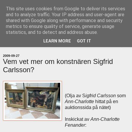
This site uses cookies from Google to deliver its services
uddevallabloggen.se
and to analyze traffic. Your IP address and user-agent are
shared with Google along with performance and security
metrics to ensure quality of service, generate usage
med stort och smått från Uddevallas horisont
statistics, and to detect and address abuse.
LEARN MORE
GOT IT
▼
2009-09-27
Vem vet mer om konstnären Sigfrid
Carlsson?
(Olja av S
igfrid Carlsson
som
Ann-Charlotte
hittat på en
auktionssida på nätet)
Inskickat av
Ann-Charlotte
Fenander
: