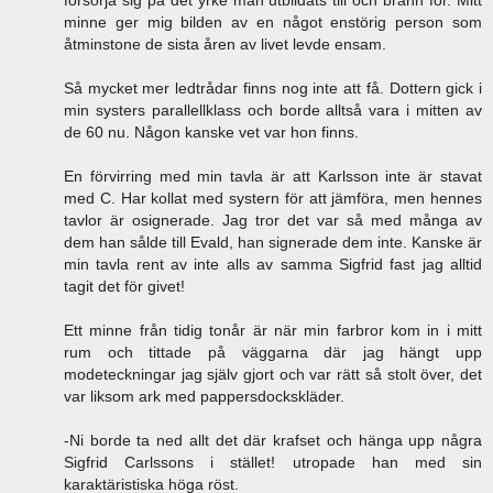
försörja sig på det yrke man utbildats till och brann för. Mitt
minne ger mig bilden av en något enstörig person som
åtminstone de sista åren av livet levde ensam.
Så mycket mer ledtrådar finns nog inte att få. Dottern gick i
min systers parallellklass och borde alltså vara i mitten av
de 60 nu. Någon kanske vet var hon finns.
En förvirring med min tavla är att Karlsson inte är stavat
med C. Har kollat med systern för att jämföra, men hennes
tavlor är osignerade. Jag tror det var så med många av
dem han sålde till Evald, han signerade dem inte. Kanske är
min tavla rent av inte alls av samma Sigfrid fast jag alltid
tagit det för givet!
Ett minne från tidig tonår är när min farbror kom in i mitt
rum och tittade på väggarna där jag hängt upp
modeteckningar jag själv gjort och var rätt så stolt över, det
var liksom ark med pappersdockskläder.
-Ni borde ta ned allt det där krafset och hänga upp några
Sigfrid Carlssons i stället! utropade han med sin
karaktäristiska höga röst.