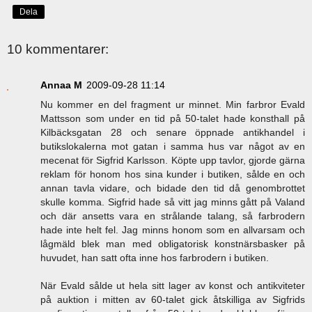
Dela
10 kommentarer:
Annaa M
2009-09-28 11:14
Nu kommer en del fragment ur minnet. Min farbror Evald
Mattsson som under en tid på 50-talet hade konsthall på
Kilbäcksgatan 28 och senare öppnade antikhandel i
butikslokalerna mot gatan i samma hus var något av en
mecenat för Sigfrid Karlsson. Köpte upp tavlor, gjorde gärna
reklam för honom hos sina kunder i butiken, sålde en och
annan tavla vidare, och bidade den tid då genombrottet
skulle komma. Sigfrid hade så vitt jag minns gått på Valand
och där ansetts vara en strålande talang, så farbrodern
hade inte helt fel. Jag minns honom som en allvarsam och
lågmäld blek man med obligatorisk konstnärsbasker på
huvudet, han satt ofta inne hos farbrodern i butiken.
När Evald sålde ut hela sitt lager av konst och antikviteter
på auktion i mitten av 60-talet gick åtskilliga av Sigfrids