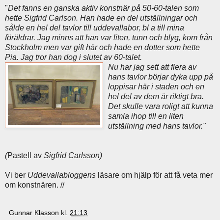
"
Det fanns en ganska aktiv konstnär på 50-60-talen som
hette Sigfrid Carlson. Han hade en del utställningar och
sålde en hel del tavlor till uddevallabor, bl a till mina
föräldrar. Jag minns att han var liten, tunn och blyg, kom från
Stockholm men var gift här och hade en dotter som hette
Pia. Jag tror han dog i slutet av 60-talet.
Nu har jag sett att flera av
hans tavlor börjar dyka upp på
loppisar här i staden och en
hel del av dem är riktigt bra.
Det skulle vara roligt att kunna
samla ihop till en liten
utställning med hans tavlor."
(
Pastell av
Sigfrid Carlsson)
Vi ber
Uddevallabloggens
läsare om hjälp för att få veta mer
om konstnären. //
Gunnar Klasson
kl.
21:13