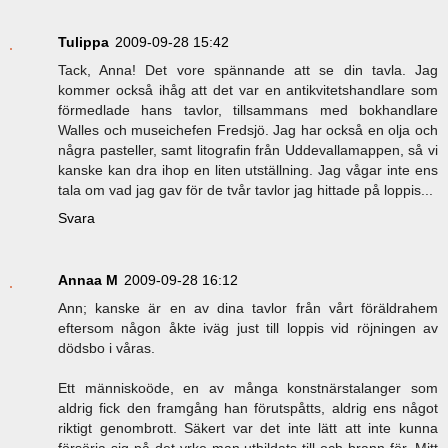
Tulippa
2009-09-28 15:42
Tack, Anna! Det vore spännande att se din tavla. Jag
kommer också ihåg att det var en antikvitetshandlare som
förmedlade hans tavlor, tillsammans med bokhandlare
Walles och museichefen Fredsjö. Jag har också en olja och
några pasteller, samt litografin från Uddevallamappen, så vi
kanske kan dra ihop en liten utställning. Jag vågar inte ens
tala om vad jag gav för de tvår tavlor jag hittade på loppis...
Svara
Annaa M
2009-09-28 16:12
Ann; kanske är en av dina tavlor från vårt föräldrahem
eftersom någon åkte iväg just till loppis vid röjningen av
dödsbo i våras.
Ett människoöde, en av många konstnärstalanger som
aldrig fick den framgång han förutspåtts, aldrig ens något
riktigt genombrott. Säkert var det inte lätt att inte kunna