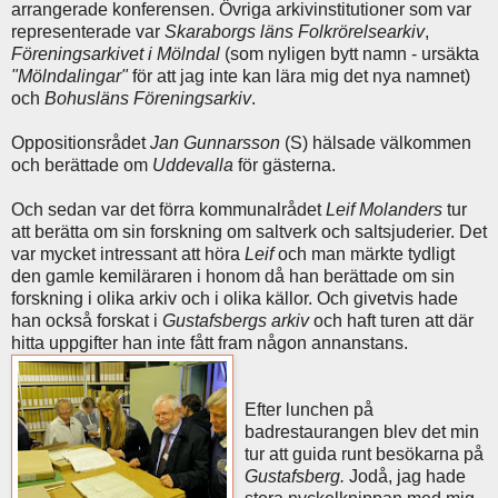
arrangerade konferensen. Övriga arkivinstitutioner som var
representerade var
Skaraborgs läns Folkrörelsearkiv
,
Föreningsarkivet i Mölndal
(som nyligen bytt namn - ursäkta
"Mölndalingar"
för att jag inte kan lära mig det nya namnet)
och
Bohusläns Föreningsarkiv
.
Oppositionsrådet
Jan Gunnarsson
(S) hälsade välkommen
och berättade om
Uddevalla
för gästerna.
Och sedan var det förra kommunalrådet
Leif Molanders
tur
att berätta om sin forskning om saltverk och saltsjuderier. Det
var mycket intressant att höra
Leif
och man märkte tydligt
den gamle kemiläraren i honom då han berättade om sin
forskning i olika arkiv och i olika källor. Och givetvis hade
han också forskat i
Gustafsbergs arkiv
och haft turen att där
hitta uppgifter han inte fått fram någon annanstans.
Efter lunchen på
badrestaurangen blev det min
tur att guida runt besökarna på
Gustafsberg.
Jodå, jag hade