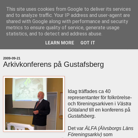
This site uses cookies from Google to deliver its services
uddevallabloggen.se
and to analyze traffic. Your IP address and user-agent are
shared with Google along with performance and security
metrics to ensure quality of service, generate usage
med stort och smått från Uddevallas horisont
statistics, and to detect and address abuse.
LEARN MORE
GOT IT
▼
2009-09-21
Arkivkonferens på Gustafsberg
Idag träffades ca 40
representanter för folkrörelse-
och föreningsarkiven i
Västra
Götaland
till en konferens på
Gustafsberg
.
Det var
ÄLFA (Älvsborgs Läns
Föreningsarkiv)
som