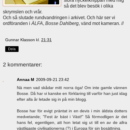
stora nyckelknippan med mig
så det blev besök i olika
skrymslen och vrår.
Och så slutade rundvandringen i arkivet. Och här ser vi
ordföranden i
ÄLFA
,
Bosse Dahlberg
, vänd mot kameran. //
Gunnar Klasson
kl.
21:31
Dela
2 kommentarer:
Annaa M
2009-09-21 23:42
Nä men vad skådar mitt norra öga! Om inte gamle vännen
Bosse. Då har vi kanske en förklaring till varför han just idag
efter alla år letade sig in på min blogg.
Bosse har för evigt präntat in en devis i min äldsta dotters
medvetande; "Fest är bäst i Väst!" Så förmodligen är det
hans fel, egentligen, att hon letat sig ut till en av de allra
västligaste civilisationerna (?) i Europa för sin bosättning.