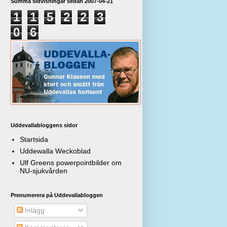
Summa sidvisningar sedan 2007-04-21
1
1
5
2
2
3
0
6
Uddevallabloggens sidor
Startsida
Uddewalla Weckoblad
Ulf Greens powerpointbilder om
NU-sjukvården
Prenumerera på Uddevallabloggen
Inlägg