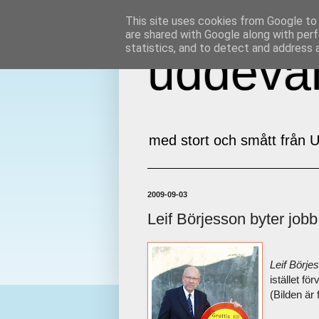
This site uses cookies from Google to d
are shared with Google along with perf
statistics, and to detect and address 
uddeval
med stort och smått från U
2009-09-03
Leif Börjesson byter jobb
Leif Börje
istället f
(Bilden är