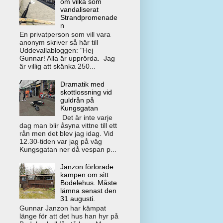
om vilka som
vandaliserat
Strandpromenade
n
En privatperson som vill vara
anonym skriver så här till
Uddevallabloggen: "Hej
Gunnar! Alla är upprörda. Jag
är villig att skänka 250...
Dramatik med
skottlossning vid
guldrån på
Kungsgatan
Det är inte varje
dag man blir åsyna vittne till ett
rån men det blev jag idag. Vid
12.30-tiden var jag på väg
Kungsgatan ner då vespan p...
Janzon förlorade
kampen om sitt
Bodelehus. Måste
lämna senast den
31 augusti.
Gunnar Janzon har kämpat
länge för att det hus han hyr på