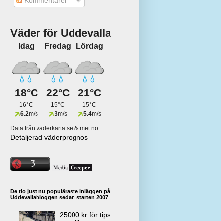
Kommentarer
Väder för Uddevalla
Idag
Fredag
Lördag
18°C
22°C
21°C
16°C
15°C
15°C
6.2
m/s
3
m/s
5.4
m/s
Data från vaderkarta.se & met.no
Detaljerad väderprognos
De tio just nu populäraste inläggen på
Uddevallabloggen sedan starten 2007
25000 kr för tips