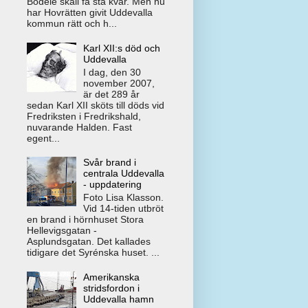
Bodele skall få stå kvar. Men nu
har Hovrätten givit Uddevalla
kommun rätt och h...
Karl XII:s död och
Uddevalla
I dag, den 30
november 2007,
är det 289 år
sedan Karl XII sköts till döds vid
Fredriksten i Fredrikshald,
nuvarande Halden. Fast
egent...
Svår brand i
centrala Uddevalla
- uppdatering
Foto Lisa Klasson.
Vid 14-tiden utbröt
en brand i hörnhuset Stora
Hellevigsgatan -
Asplundsgatan. Det kallades
tidigare det Syrénska huset. ...
Amerikanska
stridsfordon i
Uddevalla hamn