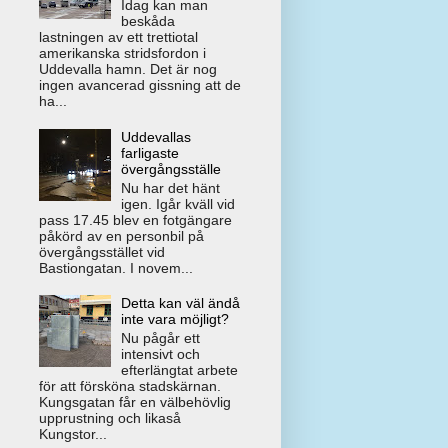
Idag kan man
beskåda
lastningen av ett trettiotal
amerikanska stridsfordon i
Uddevalla hamn. Det är nog
ingen avancerad gissning att de
ha...
Uddevallas
farligaste
övergångsställe
Nu har det hänt
igen. Igår kväll vid
pass 17.45 blev en fotgängare
påkörd av en personbil på
övergångsstället vid
Bastiongatan. I novem...
Detta kan väl ändå
inte vara möjligt?
Nu pågår ett
intensivt och
efterlängtat arbete
för att försköna stadskärnan.
Kungsgatan får en välbehövlig
upprustning och likaså
Kungstor...