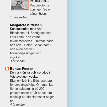
POJKARNA
-
Pratbubblor ur
tidningen Se en
gång i tiden.
1 dag sedan
Margareta Kittelsen
Karlstadstripp med Ann
-
Blandannat till Sandgrund och
Lars Lerin. Kan varmt
rekommenderas. Träffade både
han och "Junior" Sedan båttur
och även besök i
Mariebergsskogen och
mycket...
3 år sedan
Bohus-Posten
Denna krönika publicerades i
Västsverige i veckan
-
Ekonomikrönika Börsraset bra
för den långsiktige Om man kan
får en avkastning på 200
procent under ett år är det inte
märkligt att aktieintresset stiger
hä...
4 år sedan