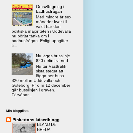
Omsvängning i
badhusfrågan
Med mindre är sex
månader kvar till
valet har den
politiska majoriteten i Uddevalla
nu börjat tänka om i
badhusfrågan. Enligt uppgifter
ti...
Nu läggs busslinje
820 definitivt ned
Nu tar Västtrafik
sista steget att
lägga ner buss
820 mellan Uddevalla och
Göteborg. Fr o m 12 december
går busslinjen i graven.
Förvånar ...
Min blogglista
Pinkertons kåseriblogg
BLAND DE
BREDA