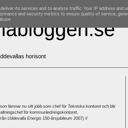
eliver its services and to analyze traffic. Your IP address and 
ormance and security metrics to ensure quality of service, gen
abuse.
labloggen.se
ddevallas horisont
sson
lämnar nu sitt jobb som chef för
Tekniska kontoret
och blir
örvaltningschef för kommunledningskontoret.
 från
Uddevalla Energis
150-årsjubileum 2007) //