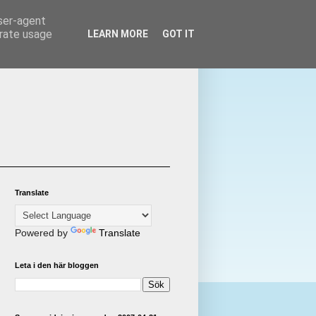
user-agent
erate usage
LEARN MORE
GOT IT
Translate
Powered by
Translate
Leta i den här bloggen