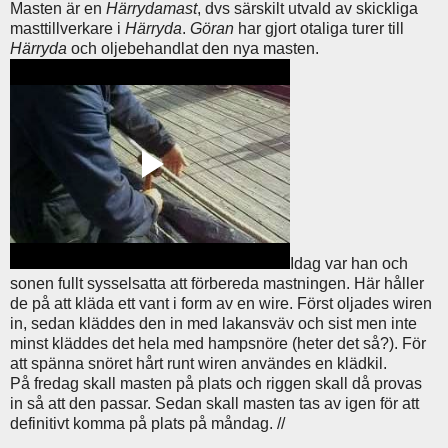
Masten är en
Härrydamast
, dvs särskilt utvald av skickliga
masttillverkare i
Härryda
.
Göran
har gjort otaliga turer till
Härryda
och oljebehandlat den nya masten.
Idag var han och
sonen fullt sysselsatta att förbereda mastningen. Här håller
de på att kläda ett vant i form av en wire. Först oljades wiren
in, sedan kläddes den in med lakansväv och sist men inte
minst kläddes det hela med hampsnöre (heter det så?). För
att spänna snöret hårt runt wiren användes en klädkil.
På fredag skall masten på plats och riggen skall då provas
in så att den passar. Sedan skall masten tas av igen för att
definitivt komma på plats på måndag. //