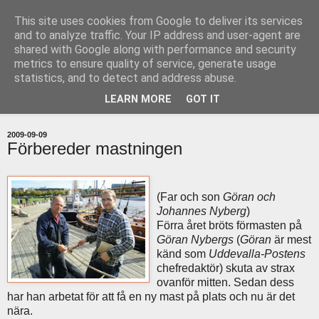
This site uses cookies from Google to deliver its services
uddevallabloggen.se
and to analyze traffic. Your IP address and user-agent are
shared with Google along with performance and security
metrics to ensure quality of service, generate usage
med stort och smått från Uddevallas horisont
statistics, and to detect and address abuse.
LEARN MORE
GOT IT
▼
2009-09-09
Förbereder mastningen
(Far och son
Göran och
Johannes Nyberg
)
Förra året bröts förmasten på
Göran Nybergs
(
Göran
är mest
känd som
Uddevalla-Postens
chefredaktör) skuta av strax
ovanför mitten. Sedan dess
har han arbetat för att få en ny mast på plats och nu är det
nära.