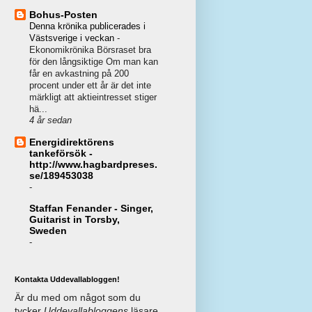
Bohus-Posten
Denna krönika publicerades i
Västsverige i veckan
-
Ekonomikrönika Börsraset bra
för den långsiktige Om man kan
får en avkastning på 200
procent under ett år är det inte
märkligt att aktieintresset stiger
hä...
4 år sedan
Energidirektörens
tankeförsök -
http://www.hagbardpreses.
se/189453038
-
Staffan Fenander - Singer,
Guitarist in Torsby,
Sweden
-
Kontakta Uddevallabloggen!
Är du med om något som du
tycker
Uddevallabloggens
läsare