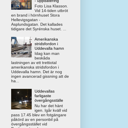
- uppdatering
Foto Lisa Klasson.
Vid 14-tiden utbröt
en brand i hörnhuset Stora
Hellevigsgatan -
Asplundsgatan. Det kallades
tidigare det Syrénska huset. ...
Amerikanska
stridsfordon i
Uddevalla hamn
Idag kan man
beskåda
lastningen av ett trettiotal
amerikanska stridsfordon i
Uddevalla hamn. Det är nog
ingen avancerad gissning att de
ha...
Uddevallas
farligaste
övergångsställe
Nu har det hänt
igen. Igår kväll vid
pass 17.45 blev en fotgängare
påkörd av en personbil på
övergångsstället vid