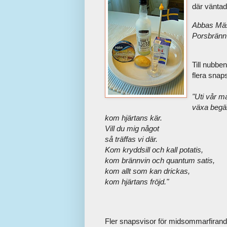
där vänta
Abbas Mäs
Porsbränn
Till nubbe
flera snap
"Uti vår m
växa begä
kom hjärtans kär.
Vill du mig något
så träffas vi där.
Kom kryddsill och kall potatis,
kom brännvin och quantum satis,
kom allt som kan drickas,
kom hjärtans fröjd."
Fler snapsvisor för midsommarfirande