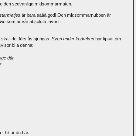
de den sedvanliga midsommarmaten.
tarmatjes
är bara sååå god! Och midsommarnubben är
vin
som är vår absoluta favorit.
n skall det förstås sjungas.
Sven under korkeken
har
tipsat om
svisor bl a denna:
age där
r
t hittar du
här.