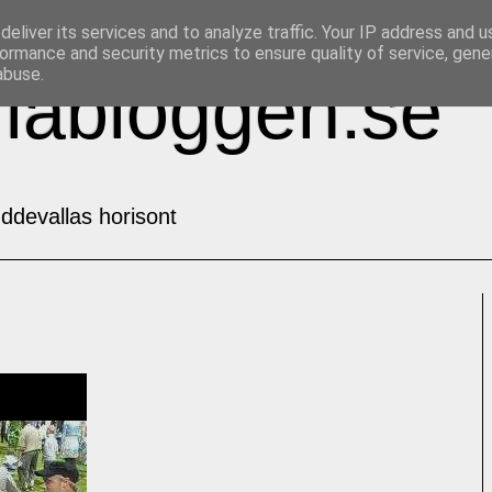
eliver its services and to analyze traffic. Your IP address and 
ormance and security metrics to ensure quality of service, gen
abuse.
labloggen.se
ddevallas horisont