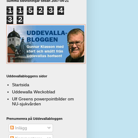
Summa sidvisningar sedan 2007-04-21
1
1
5
2
3
4
3
2
Uddevallabloggens sidor
Startsida
Uddewalla Weckoblad
Ulf Greens powerpointbilder om
NU-sjukvården
Prenumerera på Uddevallabloggen
Inlägg