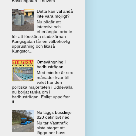
Bastiongatan. I novem...
Detta kan väl ändå
inte vara möjligt?
Nu pågår ett
intensivt och
efterlängtat arbete
för att försköna stadskärnan.
Kungsgatan får en välbehövlig
upprustning och likaså
Kungstor...
Omsvängning i
badhusfrågan
Med mindre är sex
månader kvar till
valet har den
politiska majoriteten i Uddevalla
nu börjat tänka om i
badhusfrågan. Enligt uppgifter
ti...
Nu läggs busslinje
820 definitivt ned
Nu tar Västtrafik
sista steget att
lägga ner buss