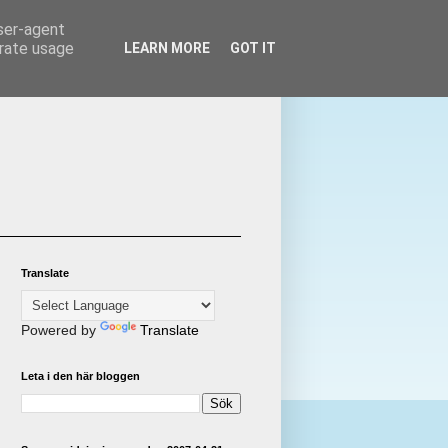
user-agent
erate usage
LEARN MORE
GOT IT
Translate
Powered by
Translate
Leta i den här bloggen