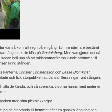
tur var så kom allt regn på en gång. 15 mm närmare bestämt
arstången skulle kläs på
Gustafsberg
. Men vad gjorde det då
t
sedan höll upp så att midsommarfirarna kunde strömma till
nsen kring stången.
sikanterna
Christer Christensson
och
Lasse Blomkvist
lade och fick storpubliken att dansa i flera ringar runt stången.
h alla de kända, och så svenska, visorna hanns med under en
mme.
parken med sina picknickkorgar.
e jag då återvända till hemmet efter en ganska lång dag och