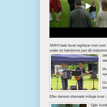
SMHI
hade lovat regnbyar men som 
under en halvtimme just då midsomm
de
da
Mu
spe
Oc
ti
Efter dansen stannade många kvar i 
Själv kund