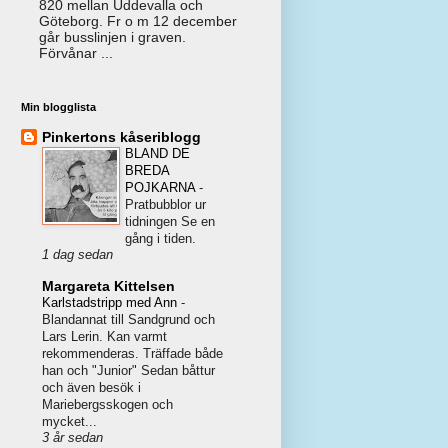
820 mellan Uddevalla och
Göteborg. Fr o m 12 december
går busslinjen i graven.
Förvånar ...
Min blogglista
Pinkertons kåseriblogg
BLAND DE
BREDA
POJKARNA
-
Pratbubblor ur
tidningen Se en
gång i tiden.
1 dag sedan
Margareta Kittelsen
Karlstadstripp med Ann
-
Blandannat till Sandgrund och
Lars Lerin. Kan varmt
rekommenderas. Träffade både
han och "Junior" Sedan båttur
och även besök i
Mariebergsskogen och
mycket...
3 år sedan