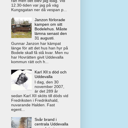
rån men det blev jag idag. Vid
12.30-tiden var jag på väg
Kungsgatan ner då vespan p...
Janzon förlorade
kampen om sitt
Bodelehus. Måste
lämna senast den
31 augusti.
Gunnar Janzon har kämpat
länge för att det hus han hyr på
Bodele skall få stå kvar. Men nu
har Hovrätten givit Uddevalla
kommun rätt och h...
Karl XII:s död och
Uddevalla
I dag, den 30
november 2007,
är det 289 år
sedan Karl XII sköts till döds vid
Fredriksten i Fredrikshald,
nuvarande Halden. Fast
egent...
Svår brand i
centrala Uddevalla