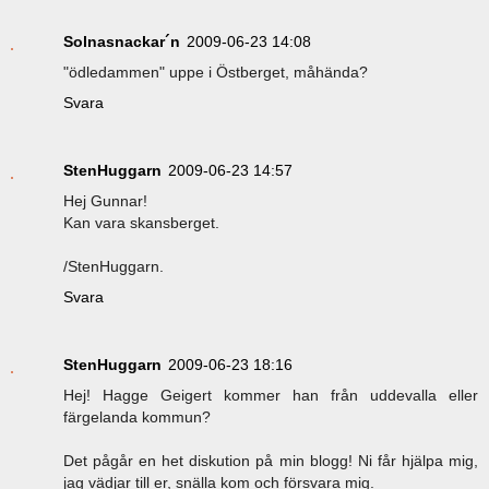
Solnasnackar´n
2009-06-23 14:08
"ödledammen" uppe i Östberget, måhända?
Svara
StenHuggarn
2009-06-23 14:57
Hej Gunnar!
Kan vara skansberget.
/StenHuggarn.
Svara
StenHuggarn
2009-06-23 18:16
Hej! Hagge Geigert kommer han från uddevalla eller
färgelanda kommun?
Det pågår en het diskution på min blogg! Ni får hjälpa mig,
jag vädjar till er, snälla kom och försvara mig.