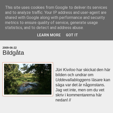
This site uses cookies from Google to deliver its services
uddevallabloggen.se
and to analyze traffic. Your IP address and user-agent are
shared with Google along with performance and security
metrics to ensure quality of service, generate usage
med stort och smått från Uddevallas horisont
statistics, and to detect and address abuse.
LEARN MORE
GOT IT
▼
2009-06-22
Bildgåta
Jüri Kiviloo
har skickat den här
bilden och undrar om
Uddevallabloggens
läsare kan
säga var det är någonstans.
Jag vet inte, men om du vet
skriv i kommentarerna här
nedan! //