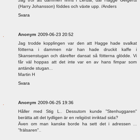
Jag tror att dammen finns i Lerdal, där Hagge Geigerts
(Harry Johansson) föddes och växte upp. /Anders
Svara
Anonym
2009-06-23 20:52
Jag trodde kopplingen var den att Hagge hade svalkat
fötterna i dammen när han hade druckit kaffe i
Skansenstugan och därefter dansat så fötterna glödde. Vi
får väl hoppas att det inte var en av hans fimpar som
antände stugan...
Martin H
Svara
Anonym
2009-06-25 19:36
Håller med Stig L.. Dessutom kunde "Stenhuggaren"
berätta att det tydligen är en religiöst inriktad sida?
Även om man kanske borde ha sett det i adressen ...
"frälsaren"..