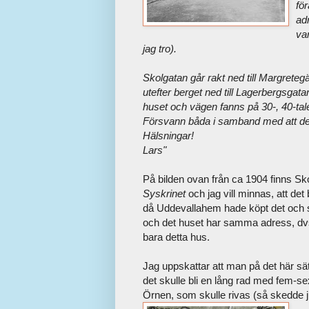
fö
ad
va
jag tro).
Skolgatan går rakt ned till Margret
utefter berget ned till Lagerbergsga
huset och vägen fanns på 30-, 40-tal
Försvann båda i samband med att de
Hälsningar!
Lars"
På bilden ovan från ca 1904 finns Sko
Syskrinet
och jag vill minnas, att de
då Uddevallahem hade köpt det och s
och det huset har samma adress, dvs 
bara detta hus.
Jag uppskattar att man på det här sät
det skulle bli en lång rad med fem-s
Örnen, som skulle rivas (så skedde ju