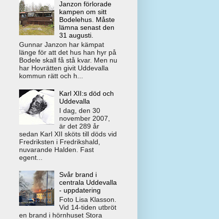
Janzon förlorade
kampen om sitt
Bodelehus. Måste
lämna senast den
31 augusti.
Gunnar Janzon har kämpat
länge för att det hus han hyr på
Bodele skall få stå kvar. Men nu
har Hovrätten givit Uddevalla
kommun rätt och h...
Karl XII:s död och
Uddevalla
I dag, den 30
november 2007,
är det 289 år
sedan Karl XII sköts till döds vid
Fredriksten i Fredrikshald,
nuvarande Halden. Fast
egent...
Svår brand i
centrala Uddevalla
- uppdatering
Foto Lisa Klasson.
Vid 14-tiden utbröt
en brand i hörnhuset Stora