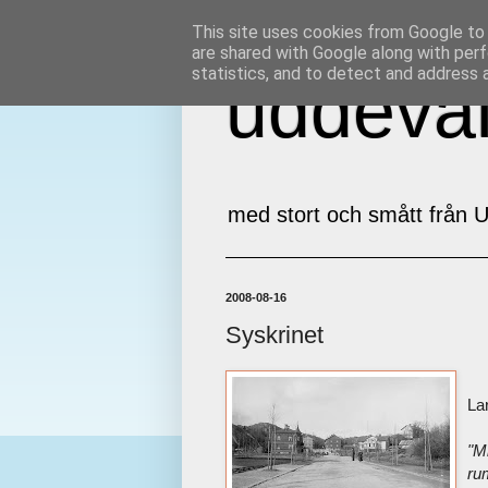
This site uses cookies from Google to d
are shared with Google along with perf
statistics, and to detect and address 
uddeval
med stort och smått från U
2008-08-16
Syskrinet
Lar
"Mi
ru