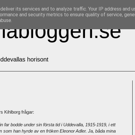
eliver its services and to analyze traffic. Your IP address and 
ormance and security metrics to ensure quality of service, gen
abuse.
labloggen.se
ddevallas horisont
s Kihlborg frågar:
n far bodde under sin första tid i Uddevalla, 1915-1919, i ett
m som han hyrde av en fröken Eleonor Adler. Ja, båda mina