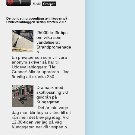
De tio just nu populäraste inläggen på
Uddevallabloggen sedan starten 2007
25000 kr för tips
om vilka som
vandaliserat
Strandpromenade
n
En privatperson som vill vara
anonym skriver så här till
Uddevallabloggen: "Hej
Gunnar! Alla är upprörda. Jag
är villig att skänka 250...
Dramatik med
skottlossning vid
guldrån på
Kungsgatan
Det är inte varje
dag man blir åsyna vittne till ett
rån men det blev jag idag. Vid
12.30-tiden var jag på väg
Kungsgatan ner då vespan p...