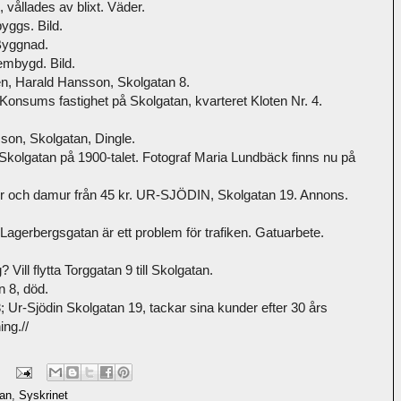
vållades av blixt. Väder.
yggs. Bild.
Byggnad.
embygd. Bild.
aren, Harald Hansson, Skolgatan 8.
onsums fastighet på Skolgatan, kvarteret Kloten Nr. 4.
son, Skolgatan, Dingle.
Skolgatan på 1900-talet. Fotograf Maria Lundbäck finns nu på
Herr och damur från 45 kr. UR-SJÖDIN, Skolgatan 19. Annons.
agerbergsgatan är ett problem för trafiken. Gatuarbete.
Vill flytta Torggatan 9 till Skolgatan.
n 8, död.
Ur-Sjödin Skolgatan 19, tackar sina kunder efter 30 års
ng.//
tan
,
Syskrinet