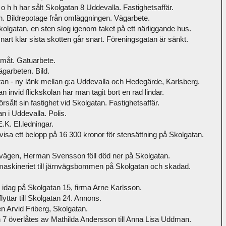
h h har sålt Skolgatan 8 Uddevalla. Fastighetsaffär.
. Bildrepotage från omläggningen. Vägarbete.
kolgatan, en sten slog igenom taket på ett närliggande hus.
rt klar sista skotten går snart. Föreningsgatan är sänkt.
måt. Gatuarbete.
garbeten. Bild.
an - ny länk mellan g:a Uddevalla och Hedegärde, Karlsberg.
 invid flickskolan har man tagit bort en rad lindar.
sålt sin fastighet vid Skolgatan. Fastighetsaffär.
n i Uddevalla. Polis.
.K. El.ledningar.
isa ett belopp på 16 300 kronor för stensättning på Skolgatan.
vägen, Herman Svensson föll död ner på Skolgatan.
 maskineriet till järnvägsbommen på Skolgatan och skadad.
dag på Skolgatan 15, firma Arne Karlsson.
ttar till Skolgatan 24. Annons.
en Arvid Friberg, Skolgatan.
 7 överlåtes av Mathilda Andersson till Anna Lisa Uddman.