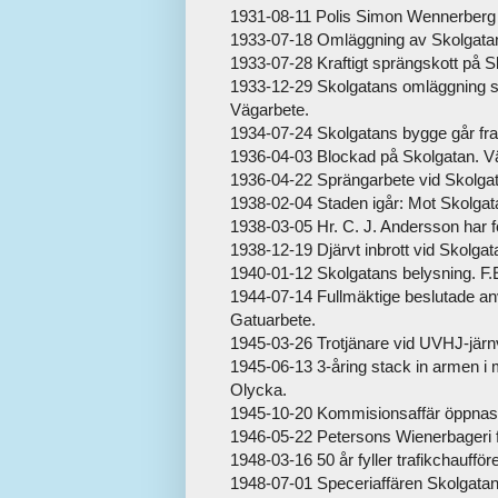
1931-08-11 Polis Simon Wennerberg o 
1933-07-18 Omläggning av Skolgatan
1933-07-28 Kraftigt sprängskott på S
1933-12-29 Skolgatans omläggning sna
Vägarbete.
1934-07-24 Skolgatans bygge går fra
1936-04-03 Blockad på Skolgatan. Vä
1936-04-22 Sprängarbete vid Skolgat
1938-02-04 Staden igår: Mot Skolgatan
1938-03-05 Hr. C. J. Andersson har för
1938-12-19 Djärvt inbrott vid Skolgata
1940-01-12 Skolgatans belysning. F.E
1944-07-14 Fullmäktige beslutade anv
Gatuarbete.
1945-03-26 Trotjänare vid UVHJ-järn
1945-06-13 3-åring stack in armen i
Olycka.
1945-10-20 Kommisionsaffär öppnas i
1946-05-22 Petersons Wienerbageri fly
1948-03-16 50 år fyller trafikchaufför
1948-07-01 Speceriaffären Skolgatan