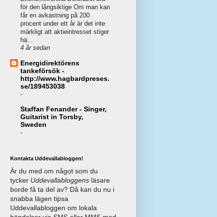
för den långsiktige Om man kan
får en avkastning på 200
procent under ett år är det inte
märkligt att aktieintresset stiger
hä...
4 år sedan
Energidirektörens
tankeförsök -
http://www.hagbardpreses.
se/189453038
-
Staffan Fenander - Singer,
Guitarist in Torsby,
Sweden
-
Kontakta Uddevallabloggen!
Är du med om något som du
tycker
Uddevallabloggens
läsare
borde få ta del av? Då kan du nu i
snabba lägen tipsa
Uddevallabloggen om lokala
händelser via SMS eller MMS med