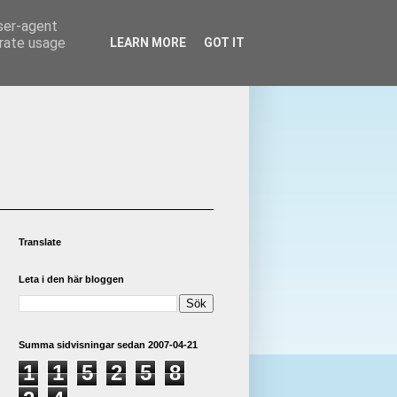
user-agent
erate usage
LEARN MORE
GOT IT
Translate
Leta i den här bloggen
Summa sidvisningar sedan 2007-04-21
1
1
5
2
5
8