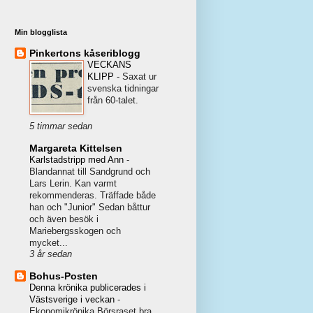
Min blogglista
Pinkertons kåseriblogg
VECKANS
KLIPP
-
Saxat ur
svenska tidningar
från 60-talet.
5 timmar sedan
Margareta Kittelsen
Karlstadstripp med Ann
-
Blandannat till Sandgrund och
Lars Lerin. Kan varmt
rekommenderas. Träffade både
han och "Junior" Sedan båttur
och även besök i
Mariebergsskogen och
mycket...
3 år sedan
Bohus-Posten
Denna krönika publicerades i
Västsverige i veckan
-
Ekonomikrönika Börsraset bra