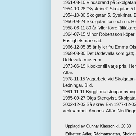
1951-08-10 Vindsbrand på Skolgatan, 
1954-10-28 "Syskrinet" Skolgatan 5 b
1954-10-30 Skolgatan 5, Syskrinet. 
1956-09-24 Skolgatan förr och nu. H
1958-06-11 80 år fyller förre fältläk
1964-07-15 Minor Robertsson köper K
Fastighetsmarknad.
1966-12-05 85 år fyller fru Emma Ols
1968-08-30 Det Uddevalla som gått; 
Uddevalla museum.
1973-06-19 Klockor till varje pris. 
Affär.
1978-11-15 Vägarbete vid Skolgatan-L
Ledningar. Bild.
1991-11-11 Byggfirma stoppar rivning? 
1995-09-27 Olga Stenqvist, Skolgata
2002-12-03 Så skrev B-n 1977-12-03; 
verksamhet. Annons. Affär. Nedläggni
Upplagd av
Gunnar Klasson
kl.
20:33
Etiketter:
Adler
,
Rådmansgatan
,
Skolga