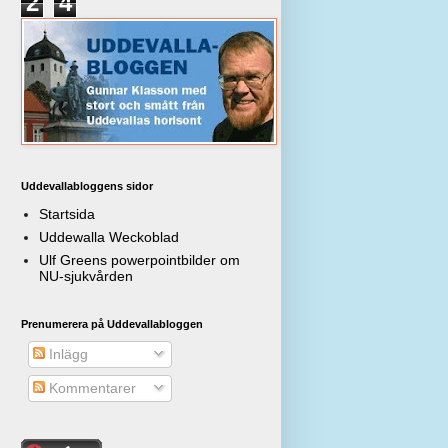
2
4
Uddevallabloggens sidor
Startsida
Uddewalla Weckoblad
Ulf Greens powerpointbilder om
NU-sjukvården
Prenumerera på Uddevallabloggen
Inlägg
Kommentarer