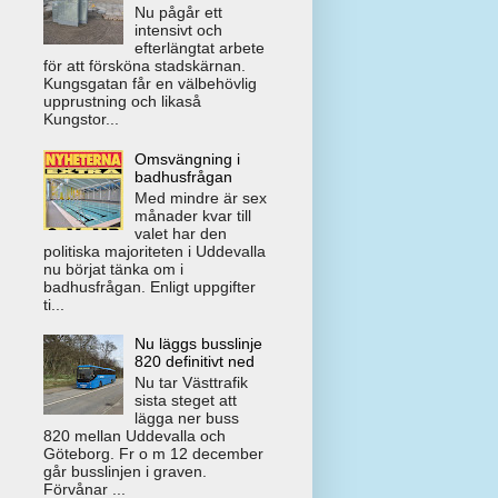
Nu pågår ett
intensivt och
efterlängtat arbete
för att försköna stadskärnan.
Kungsgatan får en välbehövlig
upprustning och likaså
Kungstor...
Omsvängning i
badhusfrågan
Med mindre är sex
månader kvar till
valet har den
politiska majoriteten i Uddevalla
nu börjat tänka om i
badhusfrågan. Enligt uppgifter
ti...
Nu läggs busslinje
820 definitivt ned
Nu tar Västtrafik
sista steget att
lägga ner buss
820 mellan Uddevalla och
Göteborg. Fr o m 12 december
går busslinjen i graven.
Förvånar ...