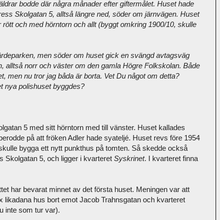
räldrar bodde där några månader efter giftermålet. Huset hade
ress Skolgatan 5, alltså längre ned, söder om järnvägen. Huset
r rött och med hörntorn och allt (byggt omkring 1900/10, skulle
egärdeparken, men söder om huset gick en svängd avtagsväg
tan, alltså norr och väster om den gamla Högre Folkskolan. Både
et, men nu tror jag båda är borta. Vet Du något om detta?
t nya polishuset byggdes?
lgatan 5 med sitt hörntorn med till vänster. Huset kallades
t berodde på att fröken Adler hade syateljé. Huset revs före 1954
kulle bygga ett nytt punkthus på tomten. Så skedde också
Skolgatan 5, och ligger i kvarteret
Syskrinet
. I kvarteret finna
tet har bevarat minnet av det första huset. Meningen var att
ex likadana hus bort emot Jacob Trahnsgatan och kvarteret
 inte som tur var).