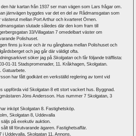
 den här kartan från 1937 ser man vägen som Lars frågar om.
nan järnvägen byggdes var det en del av Rådmansgatan som
r västerut mellan Port Arthur och kvarteret Örnen.
dmansgatan slutade således där den kom fram till
gerbergsgatan 33/Villagatan 7 omedelbart väster om
varande Polishuset.
gen finns ju kvar och är nu gångbana mellan Polishuset och
gårdsberget och jag går där väldigt ofta.
Tidningsarkivet söker jag på
Skolgatan
och får följande träfflista:
03-01-31 Stadspromenader, 11. Kråkhagen, Skolgatan.
. Gatuarbete.
on har fått godkänt en verkställd reglering av tomt vid
 uppförda vid Skolgatan 8 ett stort vackert hus. Byggnad.
yggmästaren Jöns Andersson. Hus nummer 7 Skolgatan, 3
r inköpt Skolgatan 8. Fastighetsköp.
olm, Skolgatan 8, Uddevalla
säljs på exekutiv auktion.
ålt till förutvarande ägaren. Fastighetsaffär.
27 i Uddevalla, Skolgatan 11. Annons.