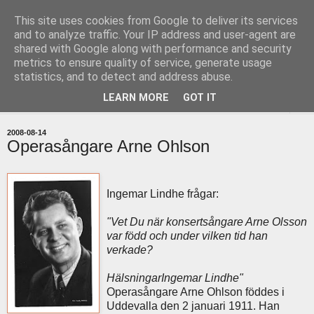
This site uses cookies from Google to deliver its services
uddevallabloggen.se
and to analyze traffic. Your IP address and user-agent are
shared with Google along with performance and security
metrics to ensure quality of service, generate usage
med stort och smått från Uddevallas horisont
statistics, and to detect and address abuse.
LEARN MORE
GOT IT
▼
2008-08-14
Operasångare Arne Ohlson
Ingemar Lindhe frågar:
"Vet Du när konsertsångare Arne Olsson
var född och under vilken tid han
verkade?
HälsningarIngemar Lindhe"
Operasångare Arne Ohlson föddes i
Uddevalla den 2 januari 1911. Han