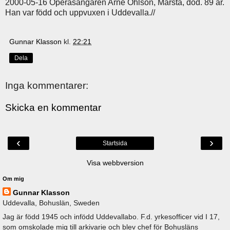
2000-05-16 Operasångaren Arne Ohlson, Märsta, död. 89 år.
Han var född och uppvuxen i Uddevalla.//
Gunnar Klasson
kl.
22:21
Dela
Inga kommentarer:
Skicka en kommentar
‹
›
Startsida
Visa webbversion
Om mig
Gunnar Klasson
Uddevalla, Bohuslän, Sweden
Jag är född 1945 och infödd Uddevallabo. F.d. yrkesofficer vid I 17,
som omskolade mig till arkivarie och blev chef för Bohusläns