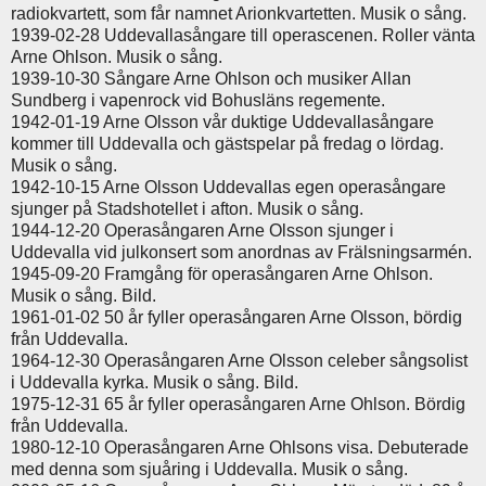
radiokvartett, som får namnet Arionkvartetten. Musik o sång.
1939-02-28 Uddevallasångare till operascenen. Roller vänta
Arne Ohlson. Musik o sång.
1939-10-30 Sångare Arne Ohlson och musiker Allan
Sundberg i vapenrock vid Bohusläns regemente.
1942-01-19 Arne Olsson vår duktige Uddevallasångare
kommer till Uddevalla och gästspelar på fredag o lördag.
Musik o sång.
1942-10-15 Arne Olsson Uddevallas egen operasångare
sjunger på Stadshotellet i afton. Musik o sång.
1944-12-20 Operasångaren Arne Olsson sjunger i
Uddevalla vid julkonsert som anordnas av Frälsningsarmén.
1945-09-20 Framgång för operasångaren Arne Ohlson.
Musik o sång. Bild.
1961-01-02 50 år fyller operasångaren Arne Olsson, bördig
från Uddevalla.
1964-12-30 Operasångaren Arne Olsson celeber sångsolist
i Uddevalla kyrka. Musik o sång. Bild.
1975-12-31 65 år fyller operasångaren Arne Ohlson. Bördig
från Uddevalla.
1980-12-10 Operasångaren Arne Ohlsons visa. Debuterade
med denna som sjuåring i Uddevalla. Musik o sång.