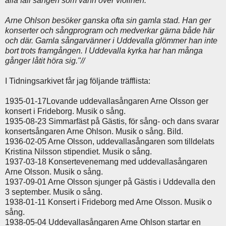
alla fall sången som vann över violinen.
Arne Ohlson besöker ganska ofta sin gamla stad. Han ger
konserter och sångprogram och medverkar gärna både här
och där. Gamla sångarvänner i Uddevalla glömmer han inte
bort trots framgången. I Uddevalla kyrka har han många
gånger låtit höra sig."//
I Tidningsarkivet får jag följande träfflista:
1935-01-17Lovande uddevallasångaren Arne Olsson ger
konsert i Frideborg. Musik o sång.
1935-08-23 Simmarfäst på Gästis, för sång- och dans svarar
konsertsångaren Arne Ohlson. Musik o sång. Bild.
1936-02-05 Arne Olsson, uddevallasångaren som tilldelats
Kristina Nilsson stipendiet. Musik o sång.
1937-03-18 Konsertevenemang med uddevallasångaren
Arne Olsson. Musik o sång.
1937-09-01 Arne Olsson sjunger på Gästis i Uddevalla den
3 september. Musik o sång.
1938-01-11 Konsert i Frideborg med Arne Olsson. Musik o
sång.
1938-05-04 Uddevallasångaren Arne Ohlson startar en