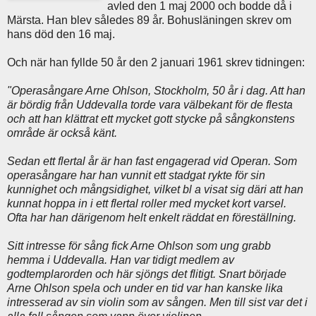
avled den 1 maj 2000 och bodde då i
Märsta. Han blev således 89 år. Bohusläningen skrev om
hans död den 16 maj.
Och när han fyllde 50 år den 2 januari 1961 skrev tidningen:
"Operasångare Arne Ohlson, Stockholm, 50 år i dag. Att han
är bördig från Uddevalla torde vara välbekant för de flesta
och att han klättrat ett mycket gott stycke på sångkonstens
område är också känt.
Sedan ett flertal år är han fast engagerad vid Operan. Som
operasångare har han vunnit ett stadgat rykte för sin
kunnighet och mångsidighet, vilket bl a visat sig däri att han
kunnat hoppa in i ett flertal roller med mycket kort varsel.
Ofta har han därigenom helt enkelt räddat en föreställning.
Sitt intresse för sång fick Arne Ohlson som ung grabb
hemma i Uddevalla. Han var tidigt medlem av
godtemplarorden och här sjöngs det flitigt. Snart började
Arne Ohlson spela och under en tid var han kanske lika
intresserad av sin violin som av sången.
Men till sist var det i